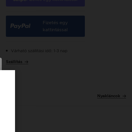
Fizetés egy
kattintással
Várható szállítási idő: 1-3 nap
Szállítás
Nyakláncok