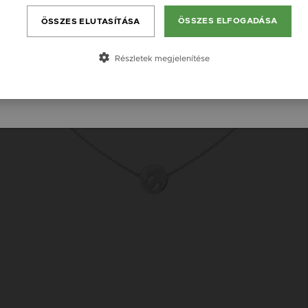
România / RO
ÖSSZES ELFOGADÁSA
ÖSSZES ELUTASÍTÁSA
Česká republika / CZ
Slovensko / SK
Részletek megjelenítése
Slovenija / SI