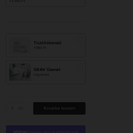
+3 990 Ft
Tisztítókendő
+990 Ft
GRAV Üzenet
ingyenes
db
Kosárba teszem
Fizetés egy kattintással