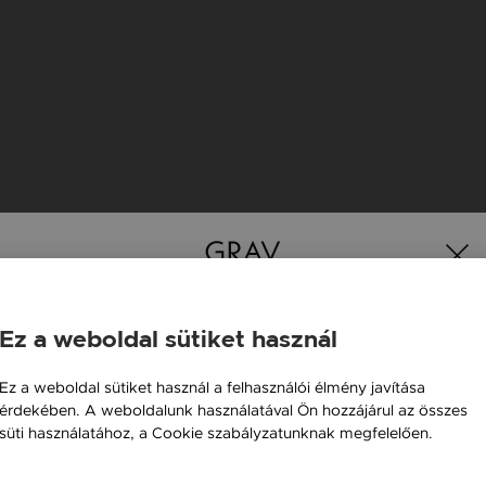
Ez a weboldal sütiket használ
K
Magyarország / HU
Ez a weboldal sütiket használ a felhasználói élmény javítása
érdekében. A weboldalunk használatával Ön hozzájárul az összes
Österreich / AT
süti használatához, a Cookie szabályzatunknak megfelelően.
Gravírozható
England / EN
Bővebben