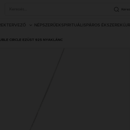
Kere
REK
TERVEZŐ
NÉPSZERŰEK
SPIRITUÁLIS
PÁROS ÉKSZEREK
ÚJ
UBLE CIRCLE EZÜST 925 NYAKLÁNC