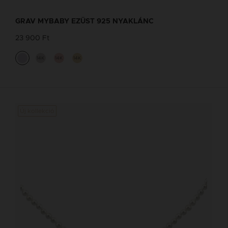
GRAV MYBABY EZÜST 925 NYAKLÁNC
23 900 Ft
14K
14K
14K
Új kollekció