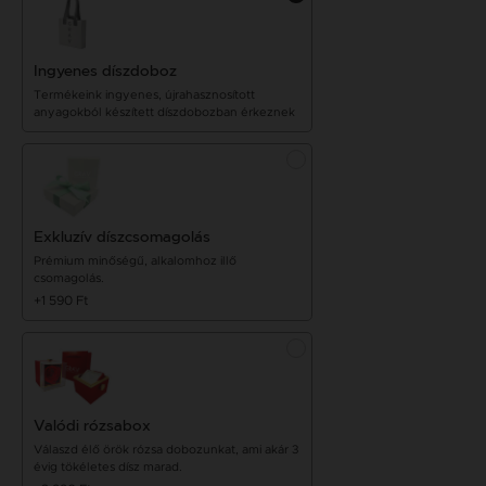
Ingyenes díszdoboz
Termékeink ingyenes, újrahasznosított
anyagokból készített díszdobozban érkeznek
Exkluzív díszcsomagolás
Prémium minőségű, alkalomhoz illő
csomagolás.
+1 590 Ft
Valódi rózsabox
Válaszd élő örök rózsa dobozunkat, ami akár 3
évig tökéletes dísz marad.