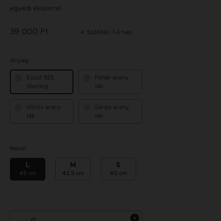
egyedi ékszerrel.
39 000 Ft
Szállítás: 1-3 nap
Anyag
Ezüst 925
Fehér arany
Sterling
14k
Vörös arany
Sárga arany
14k
14k
Méret
L
M
S
45 cm
42.5 cm
40 cm