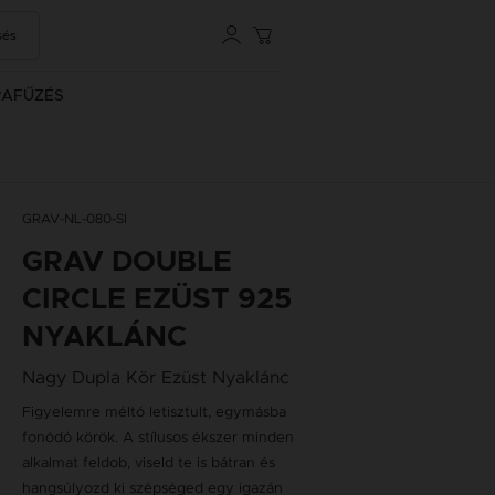
sés
RAFŰZÉS
GRAV-NL-080-SI
GRAV DOUBLE
CIRCLE EZÜST 925
NYAKLÁNC
Nagy Dupla Kör Ezüst Nyaklánc
Figyelemre méltó letisztult, egymásba
fonódó körök. A stílusos ékszer minden
alkalmat feldob, viseld te is bátran és
hangsúlyozd ki szépséged egy igazán