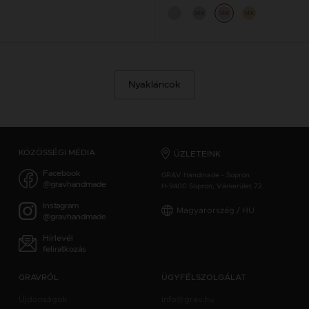
14K
14K
14K
Nyakláncok
KÖZÖSSÉGI MÉDIA
ÜZLETEINK
Facebook
GRAV Handmade - Sopron
@gravhandmade
H-9400 Sopron, Várkerület 72.
Instagram
Magyarország / HU
@gravhandmade
Hírlevél
feliratkozás
GRAVRÓL
ÜGYFÉLSZOLGÁLAT
Újdonságok
info@grav.hu