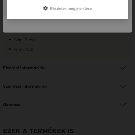
Slovensko / SK
Készleten: Készleten
Részletek megjelenítése
Szállítás: Ingyenes
Slovenija / SI
Anyag: Fehér arany
Finomság: 14 karát
Szín: Fehér
Nem: Női
Fizetési információk
Szállítási információk
Garancia
EZEK A TERMÉKEK IS