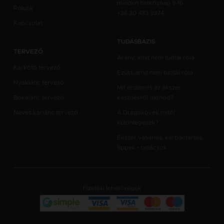
minden hétköznap 9-16
Rólunk
+36 30 433 9374
Kapcsolat
TUDÁSBÁZIS
TERVEZŐ
Arany, amit nem tudtál róla
Karkötő tervező
Ezüst, amit nem tudtál róla
Nyaklánc tervező
Mit érdemes az ékszer
Bokalánc tervező
készítésről tudnod?
Neves karlánc tervező
A Drágakövek mitől
különlegesek?
Ékszer vásárlás, karbantartás,
tippek - tanácsok
Fizetési lehetőségek