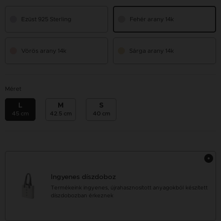
Ezüst 925 Sterling
Fehér arany 14k
Vörös arany 14k
Sárga arany 14k
Méret
L
M
S
45 cm
42.5 cm
40 cm
Ingyenes díszdoboz
Termékeink ingyenes, újrahasznosított anyagokból készített
díszdobozban érkeznek