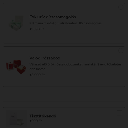
Exkluzív díszcsomagolás
Prémium minőségű, alkalomhoz illő csomagolás.
+1 590 Ft
Valódi rózsabox
Válaszd élő örök rózsa dobozunkat, ami akár 3 évig tökéletes
dísz marad.
+3 990 Ft
Tisztítókendő
+990 Ft