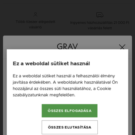
Több tízezer elégedett
Ingyenes házhozszállítás
21 000 Ft
vásárló
vásárlás felett
16 napos pénzvisszafizetési
Minden ékszer raktáron
garancia
Ez a weboldal sütiket használ
Tervezd meg a stílusodhoz illő GRAV karkötőt a
Ez a weboldal sütiket használ a felhasználói élmény
GRAV karkötő tervezővel.
Magyarország / HU
javítása érdekében. A weboldalunk használatával Ön
hozzájárul az összes süti használatához, a Cookie
Neves Nyakláncok
Österreich / AT
szabályzatunknak megfelelően.
Bővebben
England / EN
Termékleírás
ÖSSZES ELFOGADÁSA
România / RO
Česká republika / CZ
Fazon: Dupla Kör Fehér Arany 14K Nyaklánc
ÖSSZES ELUTASÍTÁSA