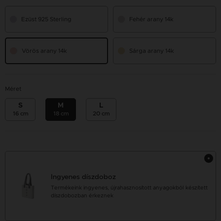
Ezüst 925 Sterling
Fehér arany 14k
Vörös arany 14k
Sárga arany 14k
Méret
S
M
L
16 cm
18 cm
20 cm
Ingyenes díszdoboz
Termékeink ingyenes, újrahasznosított anyagokból készített
díszdobozban érkeznek