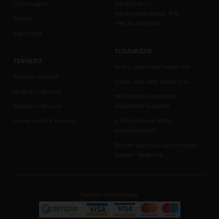
Újdonságok
info@grav.hu
minden hétköznap 9-16
Rólunk
+36 30 433 9374
Kapcsolat
TUDÁSBÁZIS
TERVEZŐ
Arany, amit nem tudtál róla
Karkötő tervező
Ezüst, amit nem tudtál róla
Nyaklánc tervező
Mit érdemes az ékszer
Bokalánc tervező
készítésről tudnod?
Neves karlánc tervező
A Drágakövek mitől
különlegesek?
Ékszer vásárlás, karbantartás,
tippek - tanácsok
Fizetési lehetőségek