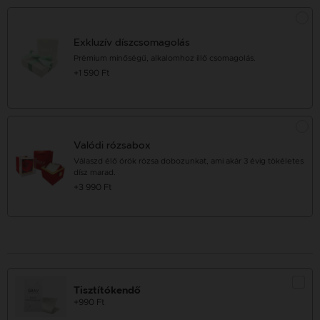
Exkluzív díszcsomagolás
Prémium minőségű, alkalomhoz illő csomagolás.
+1 590 Ft
Valódi rózsabox
Válaszd élő örök rózsa dobozunkat, ami akár 3 évig tökéletes
dísz marad.
+3 990 Ft
Tisztítókendő
+990 Ft