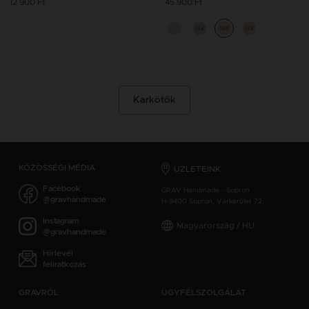
12 900 Ft
45 900 Ft
14K
14K
14K
Karkötők
KÖZÖSSÉGI MÉDIA
ÜZLETEINK
Facebook
GRAV Handmade - Sopron
@gravhandmade
H-9400 Sopron, Várkerület 72.
Instagram
Magyarország / HU
@gravhandmade
Hírlevél
feliratkozás
GRAVRÓL
ÜGYFÉLSZOLGÁLAT