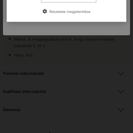
Szállítás: Ingyenes
Slovensko / SK
Anyag: Vörös arany
Részletek megjelenítése
Slovenija / SI
Finomság: 14 karát
Szín: Vörös arany
Méret: A megjegyzésbe írd le, hogy milyen méretet
szeretnél S, M, L
Nem: Női
Fizetési információk
Szállítási információk
Garancia