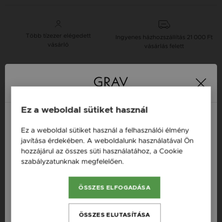
Több tízezer elégedett
Ingyenes házhozszállítás
21 000 Ft
vásárló
vásárlás felett
16 napos pénzvisszafizetési
Minden ékszer raktáron
garancia
Ez a weboldal sütiket használ
Tervezd meg a stílusodhoz illő GRAV karkötőt a
Ez a weboldal sütiket használ a felhasználói élmény
GRAV karkötő tervezővel.
Magyarország / HU
javítása érdekében. A weboldalunk használatával Ön
Fonalas Karkötők
hozzájárul az összes süti használatához, a Cookie
Österreich / AT
szabályzatunknak megfelelően.
Bővebben
England / EN
Termékleírás
ÖSSZES ELFOGADÁSA
România / RO
Készleten: Készleten
Česká republika / CZ
ÖSSZES ELUTASÍTÁSA