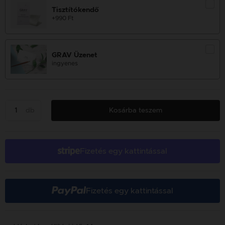
Tisztítókendő
+990 Ft
GRAV Üzenet
ingyenes
db
Kosárba teszem
Fizetés egy kattintással
Fizetés egy kattintással