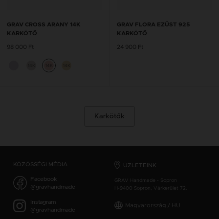
GRAV CROSS ARANY 14K
GRAV FLORA EZÜST 925
KARKÖTŐ
KARKÖTŐ
98 000 Ft
24 900 Ft
14K
14K
14K
Karkötők
KÖZÖSSÉGI MÉDIA
ÜZLETEINK
Facebook
GRAV Handmade - Sopron
@gravhandmade
H-9400 Sopron, Várkerület 72.
Instagram
Magyarország / HU
@gravhandmade