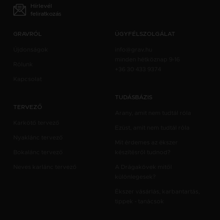
Hírlevél
feliratkozás
GRAVRÓL
ÜGYFÉLSZOLGÁLAT
Újdonságok
info@grav.hu
minden hétköznap 9-16
Rólunk
+36 30 433 9374
Kapcsolat
TUDÁSBÁZIS
TERVEZŐ
Arany, amit nem tudtál róla
Karkötő tervező
Ezüst, amit nem tudtál róla
Nyaklánc tervező
Mit érdemes az ékszer
Bokalánc tervező
készítésről tudnod?
Neves karlánc tervező
A Drágakövek mitől
különlegesek?
Ékszer vásárlás, karbantartás,
tippek - tanácsok