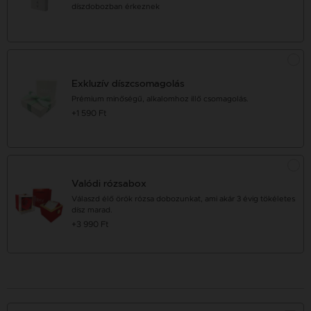
díszdobozban érkeznek
Exkluzív díszcsomagolás
Prémium minőségű, alkalomhoz illő csomagolás.
+1 590 Ft
Valódi rózsabox
Válaszd élő örök rózsa dobozunkat, ami akár 3 évig tökéletes
dísz marad.
+3 990 Ft