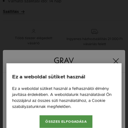
Várható szállítási idő: 14 nap
Szállítás
Több tízezer elégedett
Ingyenes házhozszállítás
21 000 Ft
vásárló
vásárlás felett
16 napos pénzvisszafizetési
Minden ékszer raktáron
garancia
Ez a weboldal sütiket használ
Tervezd meg a stílusodhoz illő GRAV karkötőt a
Ez a weboldal sütiket használ a felhasználói élmény
Magyarország / HU
GRAV karkötő tervezővel.
javítása érdekében. A weboldalunk használatával Ön
hozzájárul az összes süti használatához, a Cookie
Fonalas Karkötők
Österreich / AT
szabályzatunknak megfelelően.
Bővebben
England / EN
Termékleírás
ÖSSZES ELFOGADÁSA
România / RO