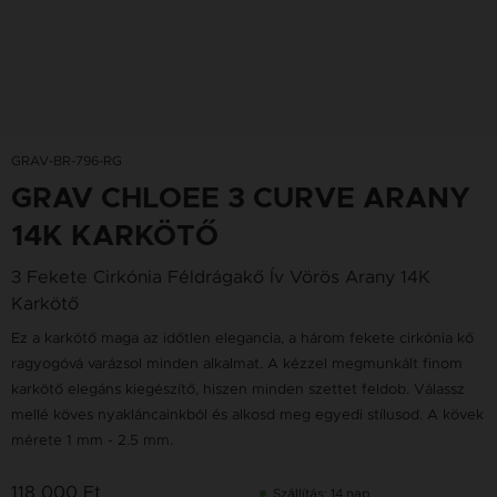
GRAV-BR-796-RG
GRAV CHLOEE 3 CURVE ARANY
14K KARKÖTŐ
3 Fekete Cirkónia Féldrágakő Ív Vörös Arany 14K
Karkötő
Ez a karkötő maga az időtlen elegancia, a három fekete cirkónia kő
ragyogóvá varázsol minden alkalmat. A kézzel megmunkált finom
karkötő elegáns kiegészítő, hiszen minden szettet feldob. Válassz
mellé köves nyakláncainkból és alkosd meg egyedi stílusod. A kövek
mérete 1 mm - 2.5 mm.
118 000 Ft
Szállítás: 14 nap