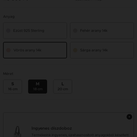
Anyag
Ezüst 925 Sterling
Fehér arany 14k
Vörös arany 14k
Sárga arany 14k
Méret
S
M
L
16 cm
18 cm
20 cm
Ingyenes díszdoboz
Termékeink ingyenes, újrahasznosított anyagokból készített