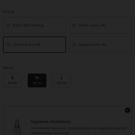
Anyag
Ezüst 925 Sterling
Fehér arany 14k
Vörös arany 14k
Sárga arany 14k
Méret
S
M
L
16 cm
18 cm
20 cm
Ingyenes díszdoboz
Termékeink ingyenes, újrahasznosított anyagokból készített
díszdobozban érkeznek