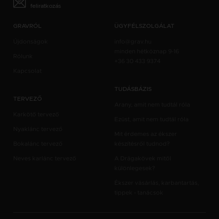
feliratkozás
GRAVRÓL
ÜGYFÉLSZOLGÁLAT
Újdonságok
info@grav.hu
minden hétköznap 9-16
Rólunk
+36 30 433 9374
Kapcsolat
TUDÁSBÁZIS
TERVEZŐ
Arany, amit nem tudtál róla
Karkötő tervező
Ezüst, amit nem tudtál róla
Nyaklánc tervező
Mit érdemes az ékszer
Bokalánc tervező
készítésről tudnod?
Neves karlánc tervező
A Drágakövek mitől
különlegesek?
Ékszer vásárlás, karbantartás,
tippek - tanácsok