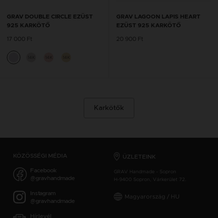
GRAV DOUBLE CIRCLE EZÜST
GRAV LAGOON LAPIS HEART
925 KARKÖTŐ
EZÜST 925 KARKÖTŐ
17 000 Ft
20 900 Ft
14K
14K
14K
Karkötők
KÖZÖSSÉGI MÉDIA
ÜZLETEINK
Facebook
GRAV Handmade - Sopron
@gravhandmade
H-9400 Sopron, Várkerület 72.
Instagram
Magyarország / HU
@gravhandmade
Hírlevél