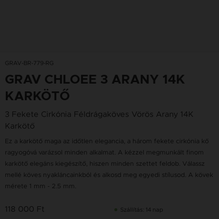
GRAV-BR-779-RG
GRAV CHLOEE 3 ARANY 14K
KARKÖTŐ
3 Fekete Cirkónia Féldrágaköves Vörös Arany 14K
Karkötő
Ez a karkötő maga az időtlen elegancia, a három fekete cirkónia kő
ragyogóvá varázsol minden alkalmat. A kézzel megmunkált finom
karkötő elegáns kiegészítő, hiszen minden szettet feldob. Válassz
mellé köves nyakláncainkból és alkosd meg egyedi stílusod. A kövek
mérete 1 mm - 2.5 mm.
118 000 Ft
Szállítás: 14 nap