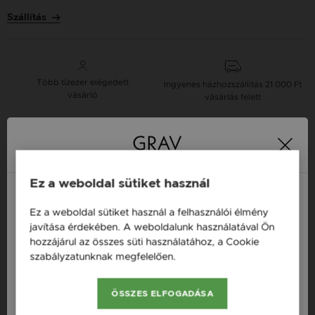
Szállítás
Több tízezer elégedett
Ingyenes házhozszállítás
21 000 Ft
vásárló
vásárlás felett
16 napos pénzvisszafizetési
Minden ékszer raktáron
garancia
Ez a weboldal sütiket használ
Tervezd meg a stílusodhoz illő GRAV karkötőt a
Ez a weboldal sütiket használ a felhasználói élmény
GRAV karkötő tervezővel.
Magyarország / HU
javítása érdekében. A weboldalunk használatával Ön
Fonalas Karkötők
hozzájárul az összes süti használatához, a Cookie
Österreich / AT
szabályzatunknak megfelelően.
Bővebben
England / EN
Termékleírás
ÖSSZES ELFOGADÁSA
România / RO