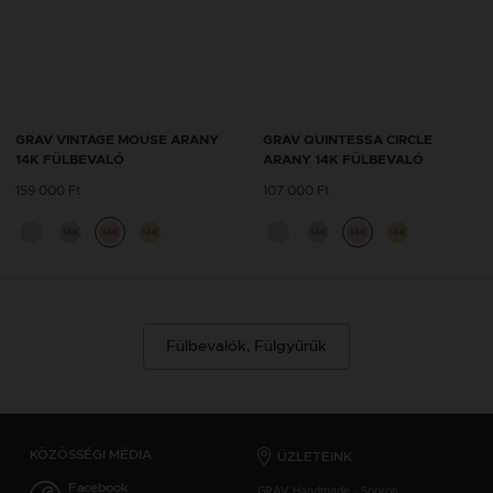
GRAV VINTAGE MOUSE ARANY
GRAV QUINTESSA CIRCLE
14K FÜLBEVALÓ
ARANY 14K FÜLBEVALÓ
159 000 Ft
107 000 Ft
14K
14K
14K
14K
14K
14K
Fülbevalók, Fülgyűrűk
KÖZÖSSÉGI MÉDIA
ÜZLETEINK
Facebook
GRAV Handmade - Sopron