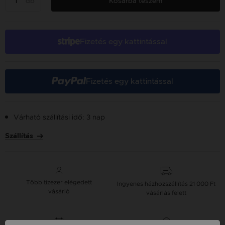
db
Kosárba teszem
Fizetés egy kattintással
Fizetés egy kattintással
Várható szállítási idő: 3 nap
Szállítás
Több tízezer elégedett
Ingyenes házhozszállítás
21 000 Ft
vásárló
vásárlás felett