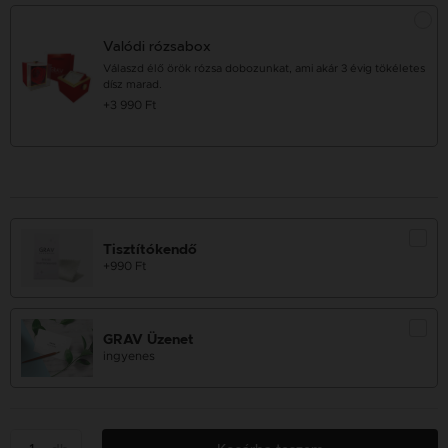
Valódi rózsabox
Válaszd élő örök rózsa dobozunkat, ami akár 3 évig tökéletes
dísz marad.
+3 990 Ft
Tisztítókendő
+990 Ft
GRAV Üzenet
ingyenes