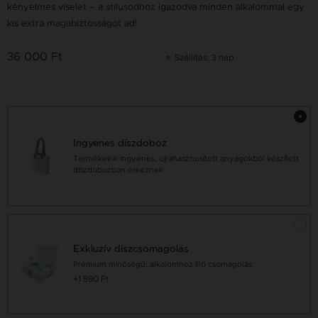
kényelmes viselet – a stílusodhoz igazodva minden alkalommal egy
kis extra magabiztosságot ad!
36 000 Ft
Szállítás: 3 nap
Ingyenes díszdoboz
Termékeink ingyenes, újrahasznosított anyagokból készített
díszdobozban érkeznek
Exkluzív díszcsomagolás
Prémium minőségű, alkalomhoz illő csomagolás.
+1 590 Ft