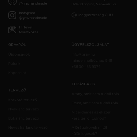
@gravhandmade
H-9400 Sopron, Várkerület 72.
Instagram
Magyarország / HU
@gravhandmade
Hírlevél
feliratkozás
GRAVRÓL
ÜGYFÉLSZOLGÁLAT
Újdonságok
info@grav.hu
minden hétköznap 9-16
Rólunk
+36 30 433 9374
Kapcsolat
TUDÁSBÁZIS
TERVEZŐ
Arany, amit nem tudtál róla
Karkötő tervező
Ezüst, amit nem tudtál róla
Nyaklánc tervező
Mit érdemes az ékszer
Bokalánc tervező
készítésről tudnod?
Neves karlánc tervező
A Drágakövek mitől
különlegesek?