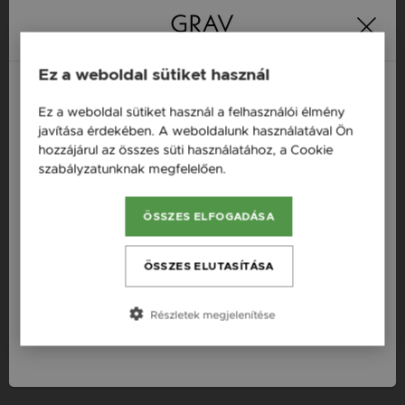
16 napos pénzvisszafizetési
Minden ékszer raktáron
garancia
Ez a weboldal sütiket használ
Termékleírás
Ez a weboldal sütiket használ a felhasználói élmény
Magyarország / HU
javítása érdekében. A weboldalunk használatával Ön
Fazon: Fekete Cirkónia Ezüst 925 Fülbevaló
hozzájárul az összes süti használatához, a Cookie
Österreich / AT
szabályzatunknak megfelelően.
Bővebben
Szállítás: Ingyenes
England / EN
Készleten: Készleten
ÖSSZES ELFOGADÁSA
România / RO
Anyag: Ezüst, Cirkónia
Česká republika / CZ
Finomság: 925
ÖSSZES ELUTASÍTÁSA
Slovensko / SK
Szín: Ezüst
Részletek megjelenítése
Nem: Női
Slovenija / SI
Fizetési információk