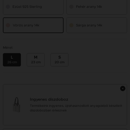
Ezüst 925 Sterling
Fehér arany 14k
Vörös arany 14k
Sárga arany 14k
Méret
L
M
S
26 cm
23 cm
20 cm
Ingyenes díszdoboz
Termékeink ingyenes, újrahasznosított anyagokból készített
díszdobozban érkeznek