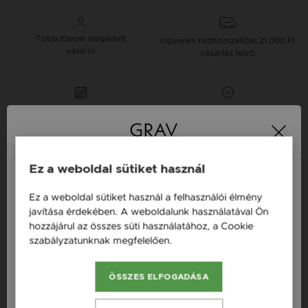
Több tízezer elégedett
Ingyenes házhozszállítás
21 000 Ft
vásárló
vásárlás felett
16 napos pénzvisszafizetési
Minden ékszer raktáron
garancia
Tervezd meg a stílusodhoz illő GRAV karkötőt a
Ez a weboldal sütiket használ
GRAV karkötő tervezővel.
Fonalas Bokaláncok
Ez a weboldal sütiket használ a felhasználói élmény
Magyarország / HU
javítása érdekében. A weboldalunk használatával Ön
hozzájárul az összes süti használatához, a Cookie
Österreich / AT
Termékleírás
szabályzatunknak megfelelően.
Bővebben
England / EN
Fazon: Kristály Vörös Arany 14K Bokalánc
ÖSSZES ELFOGADÁSA
România / RO
Készleten: Készleten