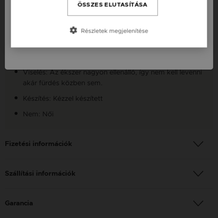
Česká republika / CZ
ÖSSZES ELUTASÍTÁSA
Anyag: Vörös arany
Slovensko / SK
Finomság: 14K
Részletek megjelenítése
Slovenija / SI
Szín: Vörös arany
Kő típusa: Kristály
Viselés: Az ékszer nagyon ellenálló, így nem kell levenni
akár fürdés közben sem.
Készítés: Kézzel készített
Nem: Női
Fizetési információk
Szállítási információk
Garancia