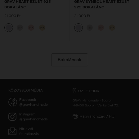
GRAV HEART EZÜST 925
GRAV SYMBOL HEART EZÜST
BOKALÁNC
925 BOKALÁNC
21 000 Ft
21 000 Ft
14K
14K
14K
14K
14K
14K
Bokaláncok
KÖZÖSSÉGI MÉDIA
ÜZLETEINK
Facebook
GRAV Handmade - Sopron
@gravhandmade
H-9400 Sopron, Várkerület 72.
Instagram
Magyarország / HU
@gravhandmade
Hírlevél
feliratkozás