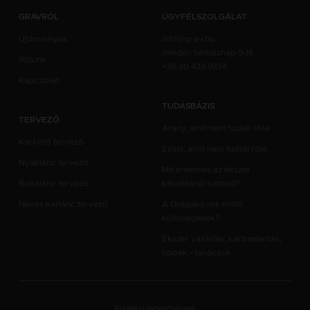
GRAVRÓL
ÜGYFÉLSZOLGÁLAT
Újdonságok
info@grav.hu
minden hétköznap 9-16
Rólunk
+36 30 433 9374
Kapcsolat
TUDÁSBÁZIS
TERVEZŐ
Arany, amit nem tudtál róla
Karkötő tervező
Ezüst, amit nem tudtál róla
Nyaklánc tervező
Mit érdemes az ékszer
Bokalánc tervező
készítésről tudnod?
Neves karlánc tervező
A Drágakövek mitől
különlegesek?
Ékszer vásárlás, karbantartás,
tippek - tanácsok
Fizetési lehetőségek