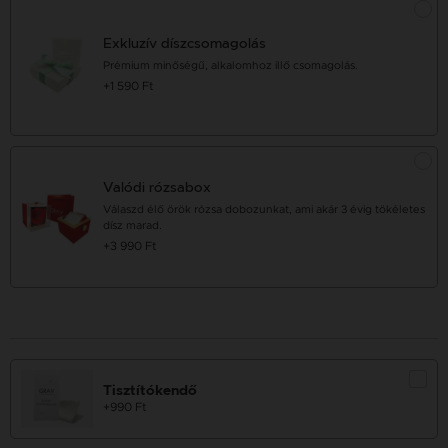
Exkluzív díszcsomagolás
Prémium minőségű, alkalomhoz illő csomagolás.
+1 590 Ft
Valódi rózsabox
Válaszd élő örök rózsa dobozunkat, ami akár 3 évig tökéletes
dísz marad.
+3 990 Ft
Tisztítókendő
+990 Ft