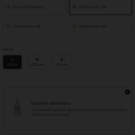
Ezüst 925 Sterling
Fehér arany 14k
Vörös arany 14k
Sárga arany 14k
Méret
L
M
S
45 cm
42.5 cm
40 cm
Ingyenes díszdoboz
Termékeink ingyenes, újrahasznosított anyagokból készített
díszdobozban érkeznek