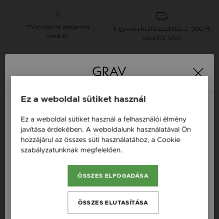
Több tízezer elégedett
Ingyenes házhozszállítás
21 000 Ft
vásárló
vásárlás felett
16 napos pénzvisszafizetési
Minden ékszer raktáron
garancia
Ez a weboldal sütiket használ
Tervezd meg a stílusodhoz illő GRAV karkötőt a
Ez a weboldal sütiket használ a felhasználói élmény
GRAV karkötő tervezővel.
Magyarország / HU
javítása érdekében. A weboldalunk használatával Ön
Neves Nyakláncok
hozzájárul az összes süti használatához, a Cookie
Österreich / AT
szabályzatunknak megfelelően.
Bővebben
England / EN
Termékleírás
ÖSSZES ELFOGADÁSA
România / RO
Fazon: Földgömb Fehér Arany 14K Nyaklánc
Česká republika / CZ
ÖSSZES ELUTASÍTÁSA
Készleten: Készleten
Slovensko / SK