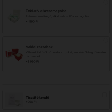
Exkluzív díszcsomagolás
Prémium minőségű, alkalomhoz illő csomagolás.
+1 590 Ft
Valódi rózsabox
Válaszd élő örök rózsa dobozunkat, ami akár 3 évig tökéletes
dísz marad.
+3 990 Ft
Tisztítókendő
+990 Ft