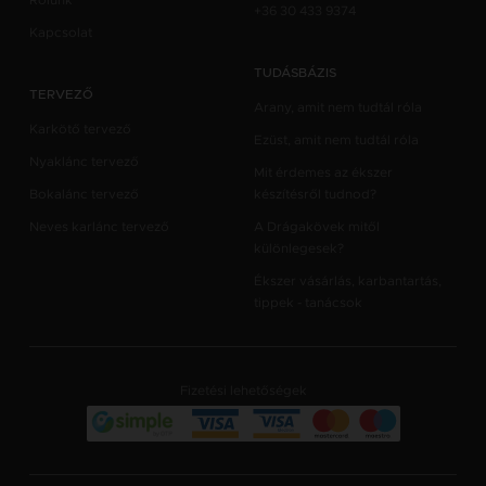
Rólunk
+36 30 433 9374
Kapcsolat
TUDÁSBÁZIS
TERVEZŐ
Arany, amit nem tudtál róla
Karkötő tervező
Ezüst, amit nem tudtál róla
Nyaklánc tervező
Mit érdemes az ékszer
Bokalánc tervező
készítésről tudnod?
Neves karlánc tervező
A Drágakövek mitől
különlegesek?
Ékszer vásárlás, karbantartás,
tippek - tanácsok
Fizetési lehetőségek