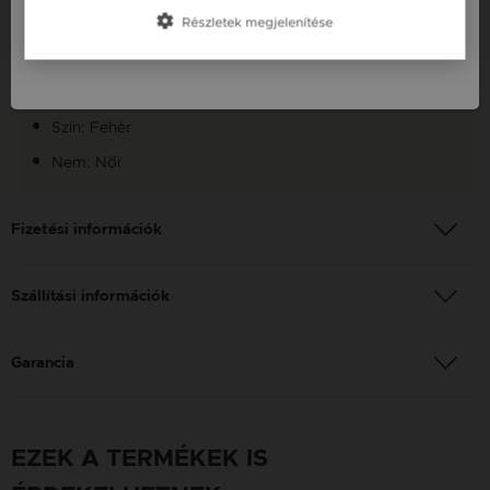
Szállítás: Ingyenes
Részletek megjelenítése
Slovenija / SI
Anyag: Fehér arany
Finomság: 14K
Szín: Fehér
Nem: Női
Fizetési információk
Szállítási információk
Garancia
EZEK A TERMÉKEK IS