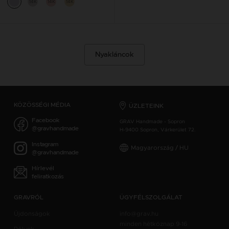
14K
14K
14K
Nyakláncok
KÖZÖSSÉGI MÉDIA
ÜZLETEINK
Facebook
GRAV Handmade - Sopron
@gravhandmade
H-9400 Sopron, Várkerület 72.
Instagram
Magyarország / HU
@gravhandmade
Hírlevél
feliratkozás
GRAVRÓL
ÜGYFÉLSZOLGÁLAT
Újdonságok
info@grav.hu
minden hétköznap 9-16