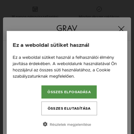
16 napos pénzvisszafizetési
Minden ékszer raktáron
garancia
Tervezd meg a stílusodhoz illő GRAV karkötőt a
GRAV karkötő tervezővel.
Ez a weboldal sütiket használ
Fonalas Karkötők
Ez a weboldal sütiket használ a felhasználói élmény
Magyarország / HU
javítása érdekében. A weboldalunk használatával Ön
hozzájárul az összes süti használatához, a Cookie
Österreich / AT
Termékleírás
szabályzatunknak megfelelően.
Bővebben
England / EN
Fazon: Hematit Ásvány Karkötő
ÖSSZES ELFOGADÁSA
România / RO
Készleten: Készleten
Česká republika / CZ
Anyag: Ezüst, Hematit
ÖSSZES ELUTASÍTÁSA
Slovensko / SK
Finomság: 925
Részletek megjelenítése
Slovenija / SI
Szín: Antracit szürke