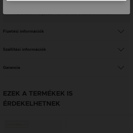
Nem: Női
Az ékszert vegyszer nem érheti. Ütéstől óvni kell.
Fizetési információk
Szállítási információk
Garancia
EZEK A TERMÉKEK IS
ÉRDEKELHETNEK
Új kollekció