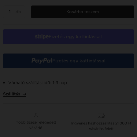
db
Kosárba teszem
Fizetés egy kattintással
Fizetés egy kattintással
Várható szállítási idő: 1-3 nap
Szállítás
Több tízezer elégedett
Ingyenes házhozszállítás
21 000 Ft
vásárló
vásárlás felett