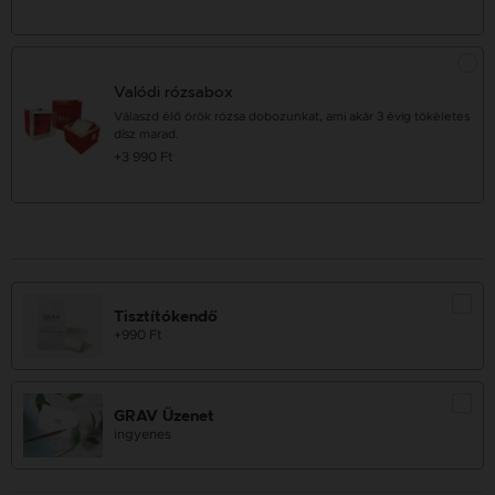
Valódi rózsabox
Válaszd élő örök rózsa dobozunkat, ami akár 3 évig tökéletes
dísz marad.
+3 990 Ft
Tisztítókendő
+990 Ft
GRAV Üzenet
ingyenes