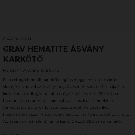
GRAV-BR-857-SI
GRAV HEMATITE ÁSVÁNY
KARKÖTŐ
Hematit Ásvány Karkötő
Ez a csillogó hematit karkötő elegáns megjelenést kölcsönöz
viselőjének, mivel az ásvány megkövesedett vasoxid formája által
kínált fémes csillogás minden szögből más és más. Tökéletesen
harmonizál a modern és minimalista stílusokkal, kiemelve a
természetes anyagok letisztult szépségét. Az ezoterikus
hagyományok szerint segít egyensúlyban tartani a testet és a lelket.
Az ásványok mérete: 2 mm, a karkötő ezüst 925 zárral zárható.