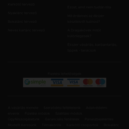
Karkötő tervező
Ezüst, amit nem tudtál róla
Nyaklánc tervező
Mit érdemes az ékszer
Bokalánc tervező
készítésről tudnod?
Neves karlánc tervező
A Drágakövek mitől
különlegesek?
Ékszer vásárlás, karbantartás,
tippek - tanácsok
Fizetési lehetőségek
A vásárlás menete
Szerződési feltételeink
Adatvédelmi
elveink
Fizetési módok
Szállítási módok
Ügyfélszolgálatunk
Garanciális feltételek
Panaszbejelentes
Modellt Keresünk
Témakörök
Karkötő csoportok
Bokalánc