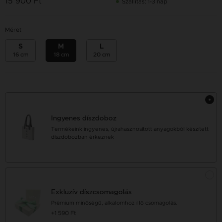
15 900 Ft
Szállítás: 1-3 nap
Méret
S
M
L
16 cm
18 cm
20 cm
Ingyenes díszdoboz
Termékeink ingyenes, újrahasznosított anyagokból készített
díszdobozban érkeznek
Exkluzív díszcsomagolás
Prémium minőségű, alkalomhoz illő csomagolás.
+1 590 Ft