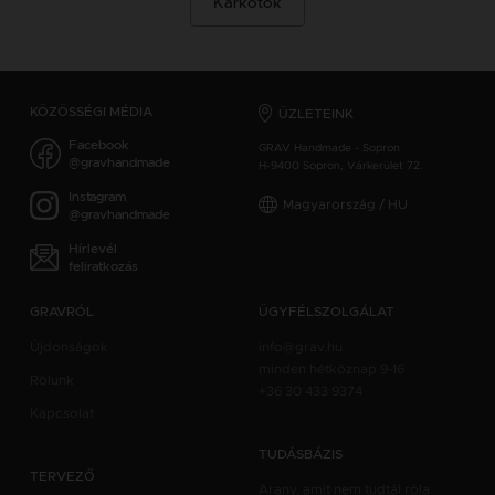
Karkötők
KÖZÖSSÉGI MÉDIA
ÜZLETEINK
Facebook
GRAV Handmade - Sopron
@gravhandmade
H-9400 Sopron, Várkerület 72.
Instagram
Magyarország / HU
@gravhandmade
Hírlevél
feliratkozás
GRAVRÓL
ÜGYFÉLSZOLGÁLAT
Újdonságok
info@grav.hu
minden hétköznap 9-16
Rólunk
+36 30 433 9374
Kapcsolat
TUDÁSBÁZIS
TERVEZŐ
Arany, amit nem tudtál róla