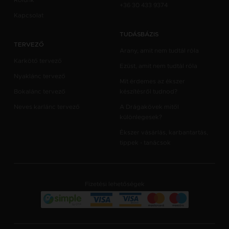
Rólunk
+36 30 433 9374
Kapcsolat
TUDÁSBÁZIS
TERVEZŐ
Arany, amit nem tudtál róla
Karkötő tervező
Ezüst, amit nem tudtál róla
Nyaklánc tervező
Mit érdemes az ékszer
Bokalánc tervező
készítésről tudnod?
Neves karlánc tervező
A Drágakövek mitől
különlegesek?
Ékszer vásárlás, karbantartás,
tippek - tanácsok
Fizetési lehetőségek