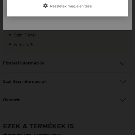
Szállítás: Ingyenes
Részletek megjelenítése
Slovenija / SI
Anyag: Fehér arany
Finomság: 14 karát
Szín: Fehér
Nem: Női
Fizetési információk
Szállítási információk
Garancia
EZEK A TERMÉKEK IS