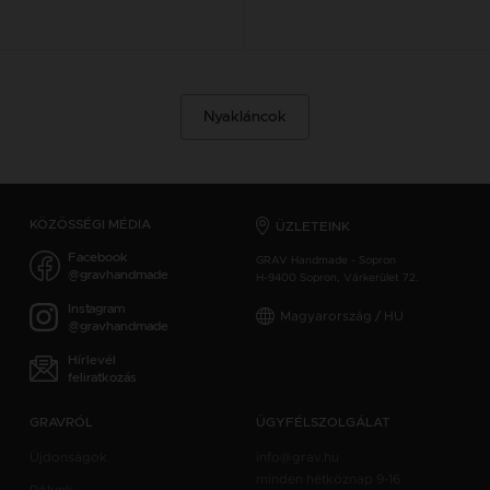
Nyakláncok
KÖZÖSSÉGI MÉDIA
ÜZLETEINK
Facebook
GRAV Handmade - Sopron
@gravhandmade
H-9400 Sopron, Várkerület 72.
Instagram
Magyarország / HU
@gravhandmade
Hírlevél
feliratkozás
GRAVRÓL
ÜGYFÉLSZOLGÁLAT
Újdonságok
info@grav.hu
minden hétköznap 9-16