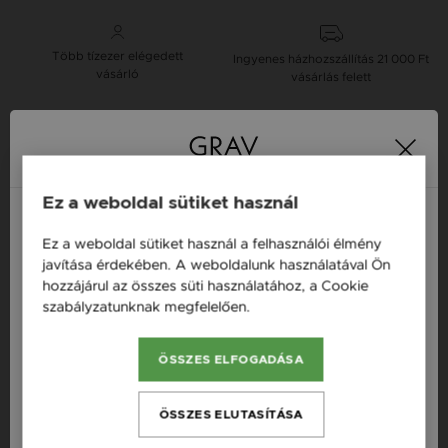
Több tízezer elégedett
Ingyenes házhozszállítás
21 000 Ft
vásárló
vásárlás felett
16 napos pénzvisszafizetési
Minden ékszer raktáron
garancia
Ez a weboldal sütiket használ
Tervezd meg a stílusodhoz illő GRAV karkötőt a
Ez a weboldal sütiket használ a felhasználói élmény
GRAV karkötő tervezővel.
Magyarország / HU
javítása érdekében. A weboldalunk használatával Ön
Neves Nyakláncok
hozzájárul az összes süti használatához, a Cookie
Österreich / AT
szabályzatunknak megfelelően.
Bővebben
England / EN
Termékleírás
ÖSSZES ELFOGADÁSA
România / RO
Fazon: Hold, Csillag Fehér Arany 14K Nyaklánc
Česká republika / CZ
ÖSSZES ELUTASÍTÁSA
Készleten: Készleten
Slovensko / SK