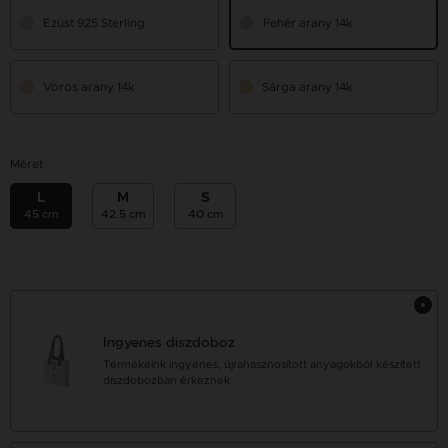
Ezüst 925 Sterling
Fehér arany 14k
Vörös arany 14k
Sárga arany 14k
Méret
L
M
S
45 cm
42.5 cm
40 cm
Ingyenes díszdoboz
Termékeink ingyenes, újrahasznosított anyagokból készített
díszdobozban érkeznek