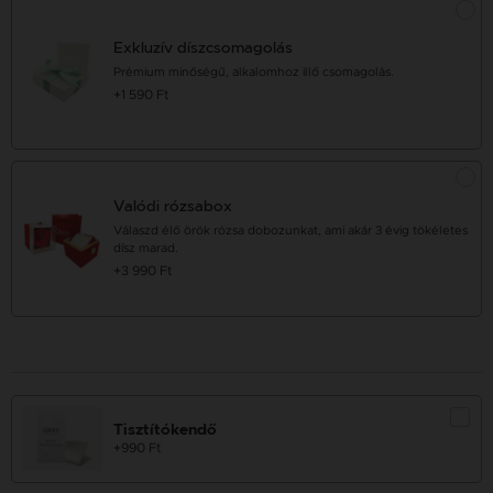
Exkluzív díszcsomagolás
Prémium minőségű, alkalomhoz illő csomagolás.
+1 590 Ft
Valódi rózsabox
Válaszd élő örök rózsa dobozunkat, ami akár 3 évig tökéletes
dísz marad.
+3 990 Ft
Tisztítókendő
+990 Ft