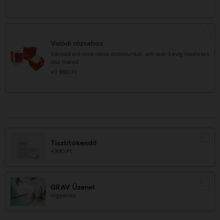
Valódi rózsabox
Válaszd élő örök rózsa dobozunkat, ami akár 3 évig tökéletes
dísz marad.
+3 990 Ft
Tisztítókendő
+990 Ft
GRAV Üzenet
ingyenes