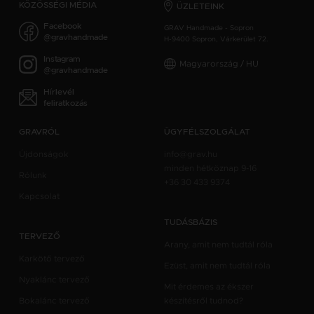
KÖZÖSSÉGI MÉDIA
ÜZLETEINK
Facebook
GRAV Handmade - Sopron
@gravhandmade
H-9400 Sopron, Várkerület 72.
Instagram
Magyarország / HU
@gravhandmade
Hírlevél
feliratkozás
GRAVRÓL
ÜGYFÉLSZOLGÁLAT
Újdonságok
info@grav.hu
minden hétköznap 9-16
Rólunk
+36 30 433 9374
Kapcsolat
TUDÁSBÁZIS
TERVEZŐ
Arany, amit nem tudtál róla
Karkötő tervező
Ezüst, amit nem tudtál róla
Nyaklánc tervező
Mit érdemes az ékszer
Bokalánc tervező
készítésről tudnod?