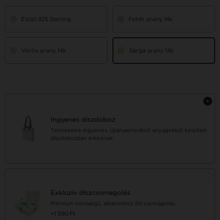
Ezüst 925 Sterling
Fehér arany 14k
Vörös arany 14k
Sárga arany 14k
Ingyenes díszdoboz
Termékeink ingyenes, újrahasznosított anyagokból készített
díszdobozban érkeznek
Exkluzív díszcsomagolás
Prémium minőségű, alkalomhoz illő csomagolás.
+1 590 Ft