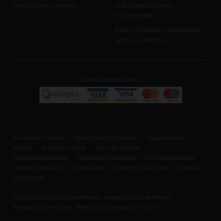
Neves karlánc tervező
A Drágakövek mitől
különlegesek?
Ékszer vásárlás, karbantartás,
tippek - tanácsok
Fizetési lehetőségek
A vásárlás menete
Szerződési feltételeink
Adatvédelmi
elveink
Fizetési módok
Szállítási módok
Ügyfélszolgálatunk
Garanciális feltételek
Panaszbejelentes
Modellt Keresünk
Témakörök
Karkötő csoportok
Bokalánc
csoportok
Copyright © GRAV Handmade - Kézzel készült ékszerek.
Minden jog fentartva. Website and design by
Voov