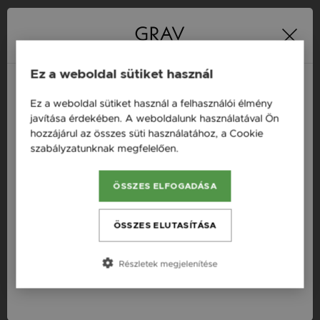
16 napos pénzvisszafizetési
Minden ékszer raktáron
garancia
Ez a weboldal sütiket használ
Ez a weboldal sütiket használ a felhasználói élmény
Termékleírás
Magyarország / HU
javítása érdekében. A weboldalunk használatával Ön
hozzájárul az összes süti használatához, a Cookie
Österreich / AT
Fazon: Hold Arany 14K Fülbevaló
szabályzatunknak megfelelően.
Bővebben
England / EN
Készleten: Készleten
ÖSSZES ELFOGADÁSA
România / RO
Szállítás: Ingyenes
Anyag: Sárga arany
Česká republika / CZ
ÖSSZES ELUTASÍTÁSA
Finomság: 14 karát
Slovensko / SK
Szín: Arany
Részletek megjelenítése
Slovenija / SI
Nem: Női