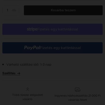
db
Kosárba teszem
Fizetés egy kattintással
Fizetés egy kattintással
Várható szállítási idő: 1-3 nap
Szállítás
Több tízezer elégedett
Ingyenes házhozszállítás
21 000 Ft
vásárló
vásárlás felett