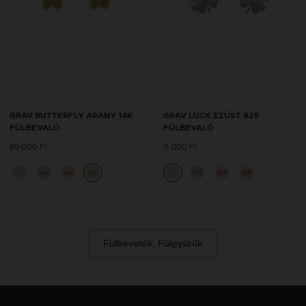
GRAV BUTTERFLY ARANY 14K
GRAV LUCK EZÜST 925
FÜLBEVALÓ
FÜLBEVALÓ
89 000 Ft
11 000 Ft
14K
14K
14K
14K
14K
14K
Fülbevalók, Fülgyűrűk