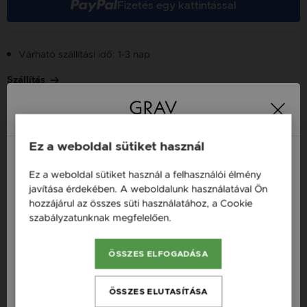
Fizetés egy kattintással
Várható szállítási idő: 1-3 nap
Szállítás
Több tízezer elégedett
Ingyenes házhozszállítás
21 000 Ft
Ez a weboldal sütiket használ
vásárló
vásárlás felett
Ez a weboldal sütiket használ a felhasználói élmény
Magyarország / HU
javítása érdekében. A weboldalunk használatával Ön
hozzájárul az összes süti használatához, a Cookie
Österreich / AT
16 napos pénzvisszafizetési
Minden ékszer raktáron
szabályzatunknak megfelelően.
Bővebben
garancia
England / EN
ÖSSZES ELFOGADÁSA
România / RO
Termékleírás
Česká republika / CZ
ÖSSZES ELUTASÍTÁSA