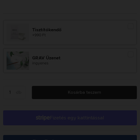
Tisztítókendő
+990 Ft
GRAV Üzenet
ingyenes
db
Kosárba teszem
Fizetés egy kattintással