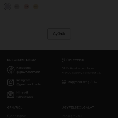
14K
14K
14K
Gyűrűk
KÖZÖSSÉGI MÉDIA
ÜZLETEINK
Facebook
GRAV Handmade - Sopron
@gravhandmade
H-9400 Sopron, Várkerület 72.
Instagram
Magyarország / HU
@gravhandmade
Hírlevél
feliratkozás
GRAVRÓL
ÜGYFÉLSZOLGÁLAT
Újdonságok
info@grav.hu