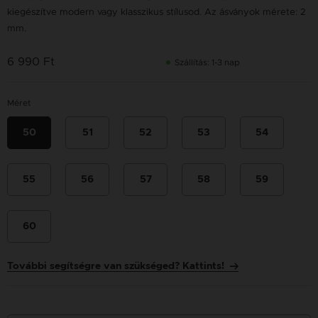
kiegészítve modern vagy klasszikus stílusod. Az ásványok mérete: 2
mm.
6 990 Ft
Szállítás: 1-3 nap
Méret
50
51
52
53
54
55
56
57
58
59
60
További segítségre van szükséged? Kattints!