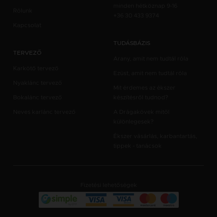
minden hétköznap 9-16
Rólunk
+36 30 433 9374
Kapcsolat
TUDÁSBÁZIS
TERVEZŐ
Arany, amit nem tudtál róla
Karkötő tervező
Ezüst, amit nem tudtál róla
Nyaklánc tervező
Mit érdemes az ékszer
Bokalánc tervező
készítésről tudnod?
Neves karlánc tervező
A Drágakövek mitől
különlegesek?
Ékszer vásárlás, karbantartás,
tippek - tanácsok
Fizetési lehetőségek