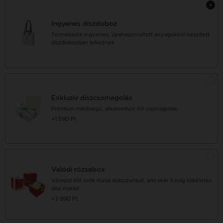
Ingyenes díszdoboz
Termékeink ingyenes, újrahasznosított anyagokból készített
díszdobozban érkeznek
Exkluzív díszcsomagolás
Prémium minőségű, alkalomhoz illő csomagolás.
+1 590 Ft
Valódi rózsabox
Válaszd élő örök rózsa dobozunkat, ami akár 3 évig tökéletes
dísz marad.
+3 990 Ft