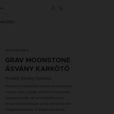
sés
RAFŰZÉS
GRAV-BR-858-SI
GRAV MOONSTONE
ÁSVÁNY KARKÖTŐ
Holdkő Ásvány Karkötő
Fedezd fel holdkőből készült ékszereinket,
melyek nem csupán kifinomult stílusodat
hangsúlyozzák, de természetes hold
fényükkel különleges aurát kölcsönöznek
megjelenésednek. A holdkő ékszerek