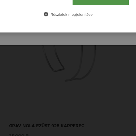
Česká republika / CZ
Slovensko / SK
Részletek megjelenítése
Slovenija / SI
GRAV NOLA EZÜST 925 KARPEREC
35 000 Ft