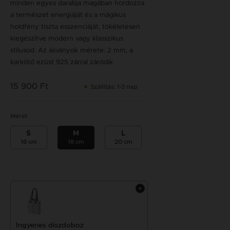
minden egyes darabja magában hordozza
a természet energiáját és a mágikus
holdfény tiszta esszenciáját, tökéletesen
kiegészítve modern vagy klasszikus
stílusod. Az ásványok mérete: 2 mm, a
karkötő ezüst 925 zárral záródik.
15 900 Ft
Szállítás: 1-3 nap
Méret
S
M
L
16 cm
18 cm
20 cm
Ingyenes díszdoboz