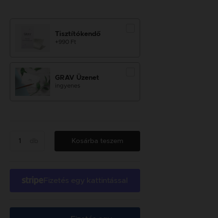
Tisztítókendő
+990 Ft
GRAV Üzenet
ingyenes
db
Kosárba teszem
Fizetés egy kattintással