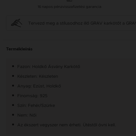
16 napos pénzvisszafizetési garancia
Tervezd meg a stílusodhoz illő GRAV karkötőt a GRA
Termékleírás
Fazon: Holdkő Ásvány Karkötő
Készleten: Készleten
Anyag: Ezüst, Holdkő
Finomság: 925
Szín: Fehér/Szürke
Nem: Női
Az ékszert vegyszer nem érheti. Ütéstől óvni kell.