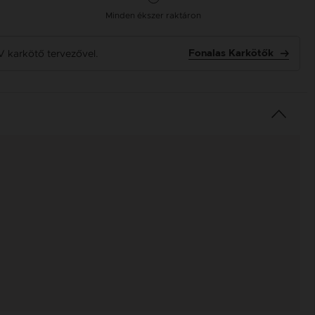
Minden ékszer raktáron
V karkötő tervezővel.
Fonalas Karkötők