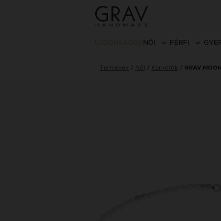
ÚJDONSÁGOK
NŐI
FÉRFI
GYE
Termékek
Női
Karkötők
GRAV MOO