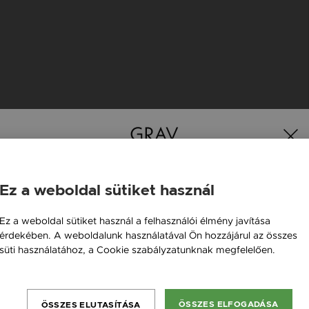
K
Ez a weboldal sütiket használ
Magyarország / HU
Ez a weboldal sütiket használ a felhasználói élmény javítása
érdekében. A weboldalunk használatával Ön hozzájárul az összes
Österreich / AT
süti használatához, a Cookie szabályzatunknak megfelelően.
England / EN
Bővebben
România / RO
ÖSSZES ELFOGADÁSA
ÖSSZES ELUTASÍTÁSA