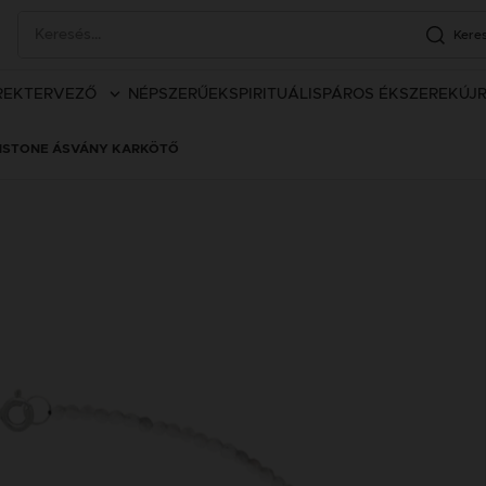
Kere
REK
TERVEZŐ
NÉPSZERŰEK
SPIRITUÁLIS
PÁROS ÉKSZEREK
ÚJ
NSTONE ÁSVÁNY KARKÖTŐ