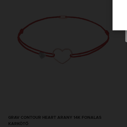
GRAV CONTOUR HEART ARANY 14K FONALAS
KARKÖTŐ