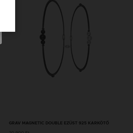
GRAV MAGNETIC DOUBLE EZÜST 925 KARKÖTŐ
20 900 Ft