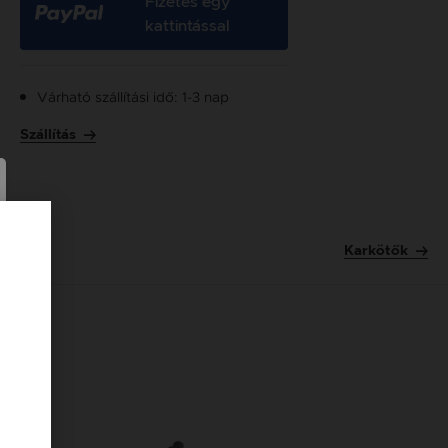
Fizetés egy
kattintással
Várható szállítási idő: 1-3 nap
Szállítás
Karkötők