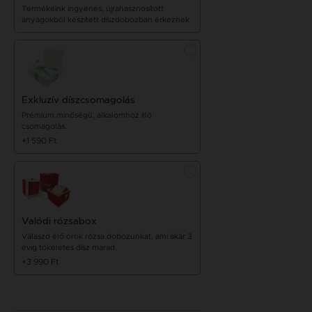
Termékeink ingyenes, újrahasznosított
anyagokból készített díszdobozban érkeznek
Exkluzív díszcsomagolás
Prémium minőségű, alkalomhoz illő
csomagolás.
+1 590 Ft
Valódi rózsabox
Válaszd élő örök rózsa dobozunkat, ami akár 3
évig tökéletes dísz marad.
+3 990 Ft