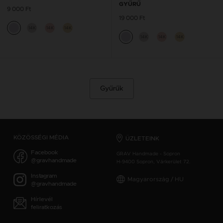
GYŰRŰ
9 000 Ft
19 000 Ft
14K
14K
14K
14K
14K
14K
Gyűrűk
KÖZÖSSÉGI MÉDIA
ÜZLETEINK
Facebook
GRAV Handmade - Sopron
@gravhandmade
H-9400 Sopron, Várkerület 72.
Instagram
Magyarország / HU
@gravhandmade
Hírlevél
feliratkozás