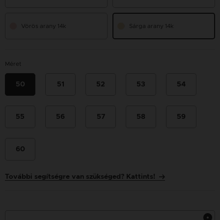
Vörös arany 14k
Sárga arany 14k
Méret
50
51
52
53
54
55
56
57
58
59
60
További segítségre van szükséged? Kattints!