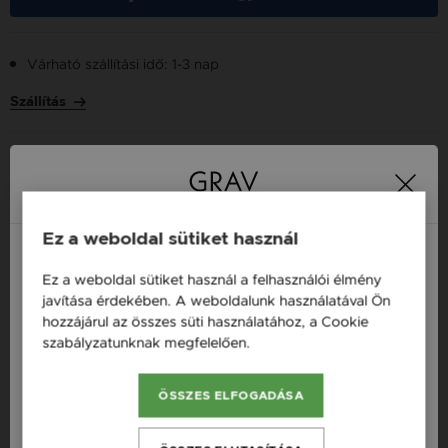
Várható szállítási idő: 1-3 nap
Szállítás
Több tízezer elégedett
Ingyenes házhozszállítás
21 000 Ft
vásárló
vásárlás felett
Ez a weboldal sütiket használ
Ez a weboldal sütiket használ a felhasználói élmény
Magyarország / HU
16 napos pénzvisszafizetési
Minden ékszer raktáron
javítása érdekében. A weboldalunk használatával Ön
garancia
hozzájárul az összes süti használatához, a Cookie
Österreich / AT
szabályzatunknak megfelelően.
Bővebben
England / EN
Termékleírás
ÖSSZES ELFOGADÁSA
România / RO
Česká republika / CZ
Fazon: Hullám Arany 14K Gyűrű