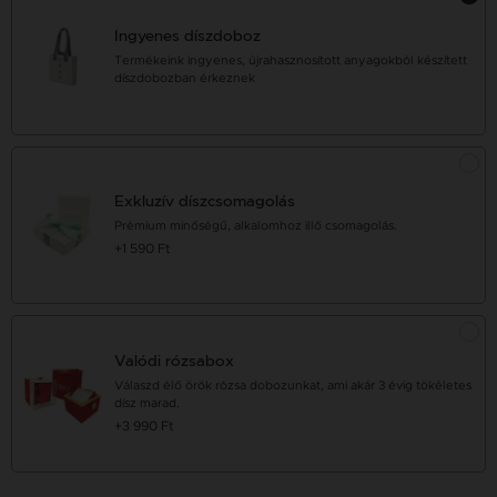
Ingyenes díszdoboz
Termékeink ingyenes, újrahasznosított anyagokból készített
díszdobozban érkeznek
Exkluzív díszcsomagolás
Prémium minőségű, alkalomhoz illő csomagolás.
+1 590 Ft
Valódi rózsabox
Válaszd élő örök rózsa dobozunkat, ami akár 3 évig tökéletes
dísz marad.
+3 990 Ft