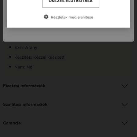
ÖSSZES ELUTASÍTÁSA
Készleten: Készleten
Slovensko / SK
Részletek megjelenítése
Szállítás: Ingyenes
Slovenija / SI
Anyag: Sárga arany
Finomság: 14 Karát
Szín: Arany
Készítés: Kézzel készített
Nem: Női
Fizetési információk
Szállítási információk
Garancia