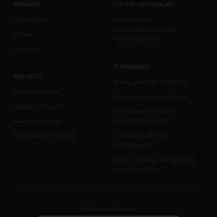
GRAVRÓL
ÜGYFÉLSZOLGÁLAT
Újdonságok
info@grav.hu
minden hétköznap 9-16
Rólunk
+36 30 433 9374
Kapcsolat
TUDÁSBÁZIS
TERVEZŐ
Arany, amit nem tudtál róla
Karkötő tervező
Ezüst, amit nem tudtál róla
Nyaklánc tervező
Mit érdemes az ékszer
Bokalánc tervező
készítésről tudnod?
Neves karlánc tervező
A Drágakövek mitől
különlegesek?
Ékszer vásárlás, karbantartás,
tippek - tanácsok
Fizetési lehetőségek