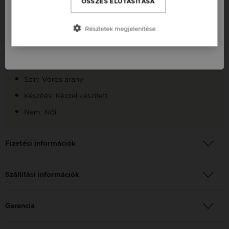
ÖSSZES ELUTASÍTÁSA
Készleten: Készleten
Slovensko / SK
Részletek megjelenítése
Szállítás: Ingyenes
Slovenija / SI
Anyag: Vörös arany
Finomság: 14 Karát
Szín: Vörös arany
Készítés: Kézzel készített
Nem: Női
Fizetési információk
Szállítási információk
Garancia