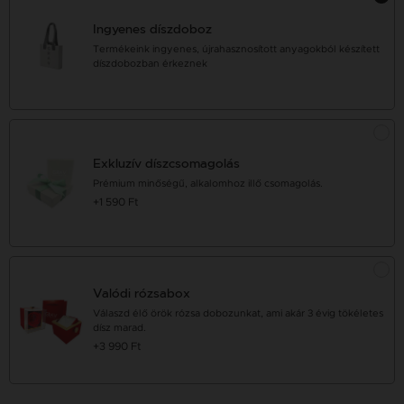
Ingyenes díszdoboz
Termékeink ingyenes, újrahasznosított anyagokból készített
díszdobozban érkeznek
Exkluzív díszcsomagolás
Prémium minőségű, alkalomhoz illő csomagolás.
+1 590 Ft
Valódi rózsabox
Válaszd élő örök rózsa dobozunkat, ami akár 3 évig tökéletes
dísz marad.
+3 990 Ft