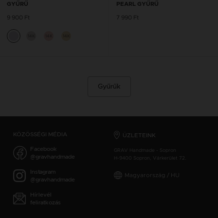
GYŰRŰ
PEARL GYŰRŰ
9 900 Ft
7 990 Ft
14K
14K
14K
Gyűrűk
KÖZÖSSÉGI MÉDIA
ÜZLETEINK
Facebook
GRAV Handmade - Sopron
@gravhandmade
H-9400 Sopron, Várkerület 72.
Instagram
Magyarország / HU
@gravhandmade
Hírlevél
feliratkozás