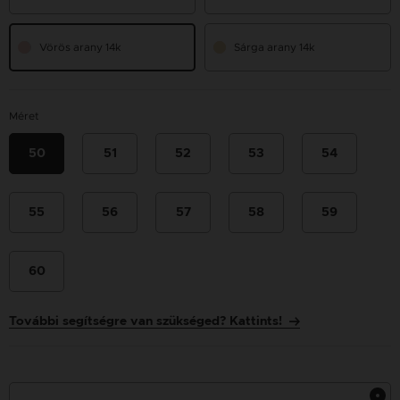
Vörös arany 14k
Sárga arany 14k
Méret
50
51
52
53
54
55
56
57
58
59
60
További segítségre van szükséged? Kattints!