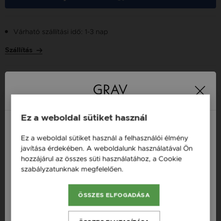
Várható szállítási idő: 1-3 nap
Szállítás
Több tízezer elégedett
Ingyenes házhozszállítás
21 000 Ft
vásárló
vásárlás felett
Ez a weboldal sütiket használ
Ez a weboldal sütiket használ a felhasználói élmény
Magyarország / HU
16 napos pénzvisszafizetési
Minden ékszer raktáron
javítása érdekében. A weboldalunk használatával Ön
garancia
hozzájárul az összes süti használatához, a Cookie
Österreich / AT
szabályzatunknak megfelelően.
Bővebben
England / EN
Termékleírás
ÖSSZES ELFOGADÁSA
România / RO
Česká republika / CZ
Fazon: Hullám Vörös Arany 14K Gyűrű