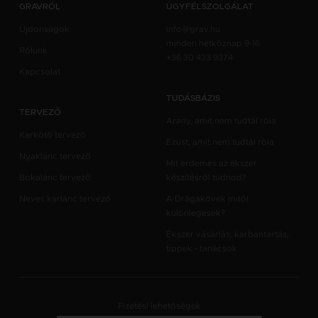
GRAVRÓL
ÜGYFÉLSZOLGÁLAT
Újdonságok
info@grav.hu
minden hétköznap 9-16
Rólunk
+36 30 433 9374
Kapcsolat
TUDÁSBÁZIS
TERVEZŐ
Arany, amit nem tudtál róla
Karkötő tervező
Ezüst, amit nem tudtál róla
Nyaklánc tervező
Mit érdemes az ékszer
Bokalánc tervező
készítésről tudnod?
Neves karlánc tervező
A Drágakövek mitől
különlegesek?
Ékszer vásárlás, karbantartás,
tippek - tanácsok
Fizetési lehetőségek