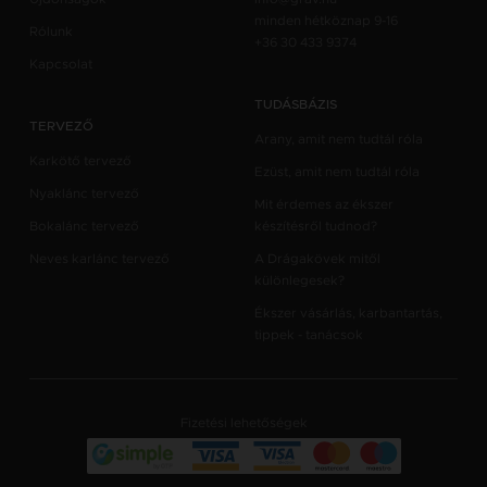
minden hétköznap 9-16
Rólunk
+36 30 433 9374
Kapcsolat
TUDÁSBÁZIS
TERVEZŐ
Arany, amit nem tudtál róla
Karkötő tervező
Ezüst, amit nem tudtál róla
Nyaklánc tervező
Mit érdemes az ékszer
Bokalánc tervező
készítésről tudnod?
Neves karlánc tervező
A Drágakövek mitől
különlegesek?
Ékszer vásárlás, karbantartás,
tippek - tanácsok
Fizetési lehetőségek