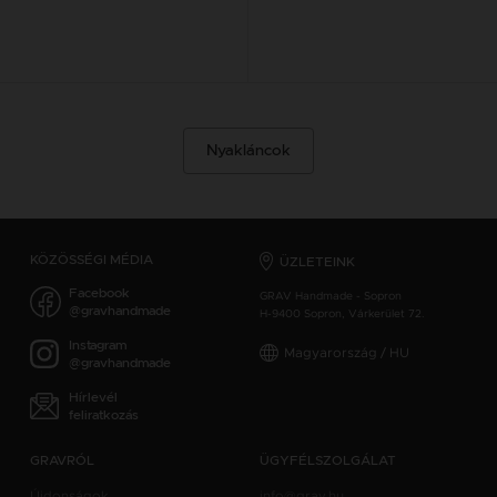
Nyakláncok
KÖZÖSSÉGI MÉDIA
ÜZLETEINK
Facebook
GRAV Handmade - Sopron
@gravhandmade
H-9400 Sopron, Várkerület 72.
Instagram
Magyarország / HU
@gravhandmade
Hírlevél
feliratkozás
GRAVRÓL
ÜGYFÉLSZOLGÁLAT
Újdonságok
info@grav.hu