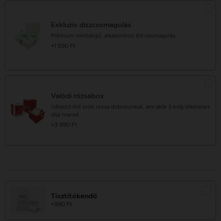
Exkluzív díszcsomagolás
Prémium minőségű, alkalomhoz illő csomagolás.
+1 590 Ft
Valódi rózsabox
Válaszd élő örök rózsa dobozunkat, ami akár 3 évig tökéletes
dísz marad.
+3 990 Ft
Tisztítókendő
+990 Ft