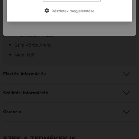
Slovensko / SK
Szállítás: Ingyenes
Részletek megjelenítése
Slovenija / SI
Készleten: Készleten
Anyag: Vörös Arany
Finomság: 14 karát
Szín: Vörös Arany
Nem: Női
Fizetési információk
Szállítási információk
Garancia