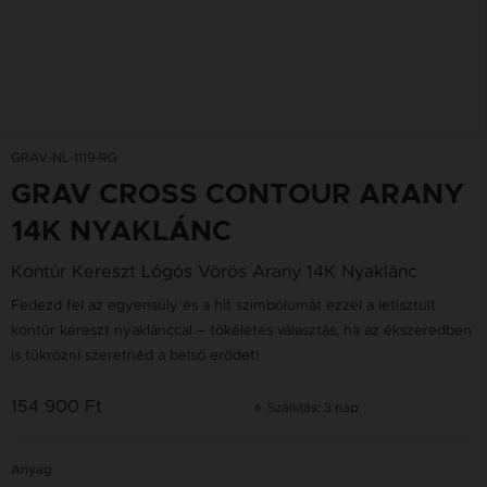
GRAV-NL-1119-RG
GRAV CROSS CONTOUR ARANY
14K NYAKLÁNC
Kontúr Kereszt Lógós Vörös Arany 14K Nyaklánc
Fedezd fel az egyensúly és a hit szimbólumát ezzel a letisztult
kontúr kereszt nyaklánccal – tökéletes választás, ha az ékszeredben
is tükrözni szeretnéd a belső erődet!
154 900 Ft
Szállítás: 3 nap
Anyag