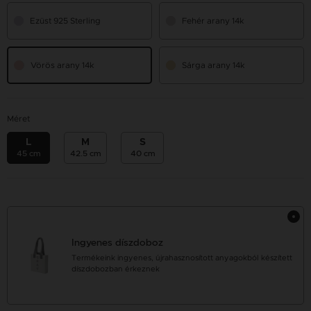
Ezüst 925 Sterling
Fehér arany 14k
Vörös arany 14k
Sárga arany 14k
Méret
L
M
S
45 cm
42.5 cm
40 cm
Ingyenes díszdoboz
Termékeink ingyenes, újrahasznosított anyagokból készített
díszdobozban érkeznek