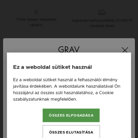
Több tízezer elégedett
Ingyenes házhozszállítás
21 000 Ft
vásárló
vásárlás felett
16 napos pénzvisszafizetési
Minden ékszer raktáron
garancia
Ez a weboldal sütiket használ
Tervezd meg a stílusodhoz illő GRAV karkötőt a
Ez a weboldal sütiket használ a felhasználói élmény
GRAV karkötő tervezővel.
Magyarország / HU
javítása érdekében. A weboldalunk használatával Ön
Neves Nyakláncok
hozzájárul az összes süti használatához, a Cookie
Österreich / AT
szabályzatunknak megfelelően.
Bővebben
England / EN
Termékleírás
ÖSSZES ELFOGADÁSA
România / RO
Fazon: VKontúr Kereszt Lógós Vörös Arany 14K
Česká republika / CZ
ÖSSZES ELUTASÍTÁSA
Nyaklánc