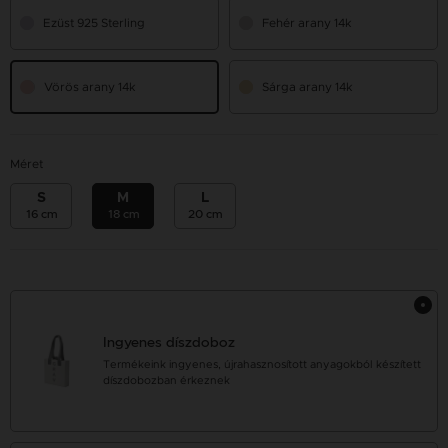
Ezüst 925 Sterling
Fehér arany 14k
Vörös arany 14k
Sárga arany 14k
Méret
S
M
L
16 cm
18 cm
20 cm
Ingyenes díszdoboz
Termékeink ingyenes, újrahasznosított anyagokból készített
díszdobozban érkeznek