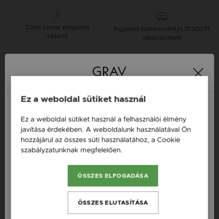
Több tízezer elégedett
Ingyenes házhozszállítás
21 000 Ft
vásárló
vásárlás felett
16 napos pénzvisszafizetési
Minden ékszer raktáron
garancia
Ez a weboldal sütiket használ
Tervezd meg a stílusodhoz illő GRAV karkötőt a
Ez a weboldal sütiket használ a felhasználói élmény
GRAV karkötő tervezővel.
Magyarország / HU
javítása érdekében. A weboldalunk használatával Ön
Fonalas Karkötők
hozzájárul az összes süti használatához, a Cookie
Österreich / AT
szabályzatunknak megfelelően.
Bővebben
England / EN
Termékleírás
ÖSSZES ELFOGADÁSA
România / RO
Fazon: Kereszt Vörös Arany 14K Karkötő
Česká republika / CZ
ÖSSZES ELUTASÍTÁSA
Készleten: Készleten
Slovensko / SK