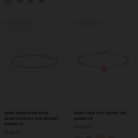
14K
14K
14K
Új kollekció
Gravírozható
GRAV GEMSTONE ROSE
GRAV LOVE YOU ARANY 14K
QUARTZ EZÜST 925 ÁSVÁNY
KARKÖTŐ
KARKÖTŐ
108 000 Ft
15 900 Ft