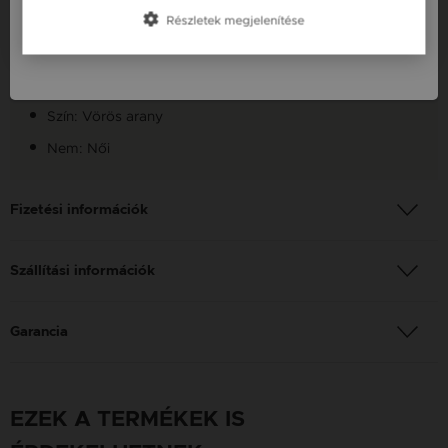
Szállítás: Ingyenes
Részletek megjelenítése
Slovenija / SI
Anyag: Vörös arany
Finomság: 14 Karát
Szín: Vörös arany
Nem: Női
Fizetési információk
Szállítási információk
Garancia
EZEK A TERMÉKEK IS