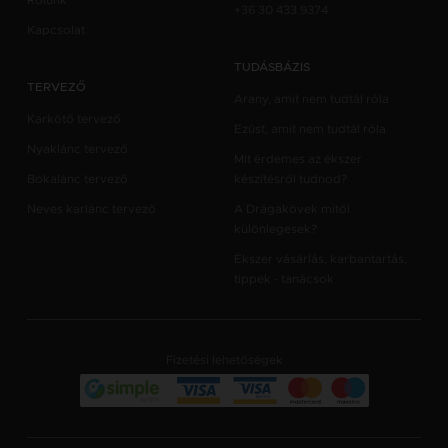
Rólunk
+36 30 433 9374
Kapcsolat
TUDÁSBÁZIS
TERVEZŐ
Arany, amit nem tudtál róla
Karkötő tervező
Ezüst, amit nem tudtál róla
Nyaklánc tervező
Mit érdemes az ékszer
Bokalánc tervező
készítésről tudnod?
Neves karlánc tervező
A Drágakövek mitől
különlegesek?
Ékszer vásárlás, karbantartás,
tippek - tanácsok
Fizetési lehetőségek