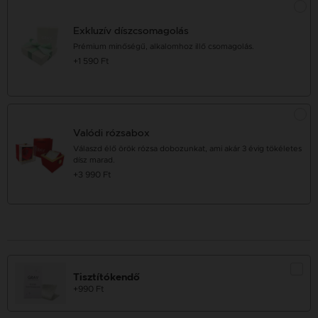
Exkluzív díszcsomagolás
Prémium minőségű, alkalomhoz illő csomagolás.
+1 590 Ft
Valódi rózsabox
Válaszd élő örök rózsa dobozunkat, ami akár 3 évig tökéletes
dísz marad.
+3 990 Ft
Tisztítókendő
+990 Ft