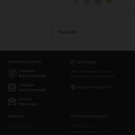
14K
14K
14K
Karkötők
KÖZÖSSÉGI MÉDIA
ÜZLETEINK
Facebook
GRAV Handmade - Sopron
@gravhandmade
H-9400 Sopron, Várkerület 72.
Instagram
Magyarország / HU
@gravhandmade
Hírlevél
feliratkozás
GRAVRÓL
ÜGYFÉLSZOLGÁLAT
Újdonságok
info@grav.hu
minden hétköznap 9-16