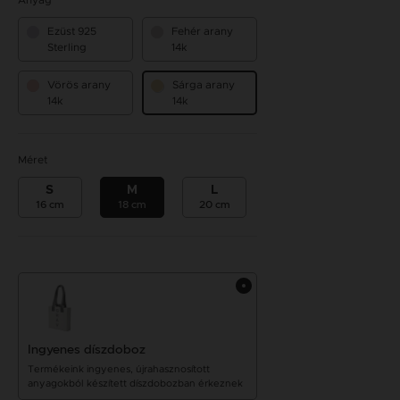
Anyag
Ezüst 925
Fehér arany
Sterling
14k
Vörös arany
Sárga arany
14k
14k
Méret
S
M
L
16 cm
18 cm
20 cm
Ingyenes díszdoboz
Termékeink ingyenes, újrahasznosított
anyagokból készített díszdobozban érkeznek