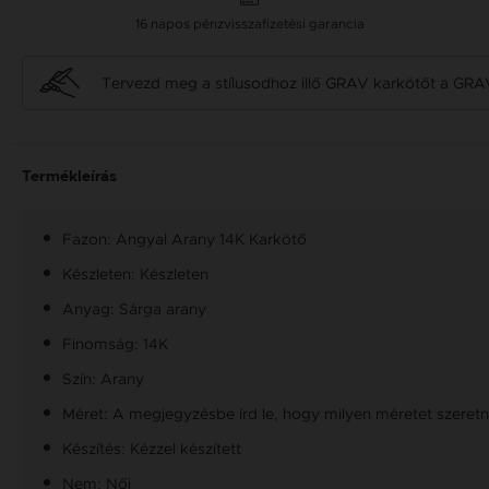
16 napos pénzvisszafizetési garancia
Tervezd meg a stílusodhoz illő GRAV karkötőt a GRA
Termékleírás
Fazon: Angyal Arany 14K Karkötő
Készleten: Készleten
Anyag: Sárga arany
Finomság: 14K
Szín: Arany
Méret: A megjegyzésbe írd le, hogy milyen méretet szeretné
Készítés: Kézzel készített
Nem: Női