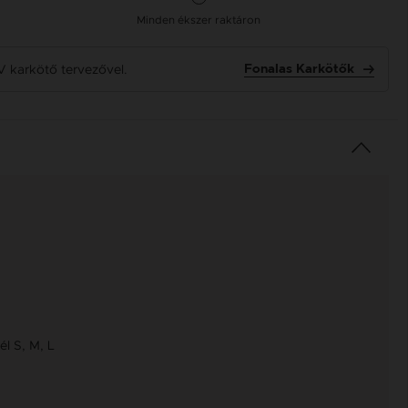
Minden ékszer raktáron
V karkötő tervezővel.
Fonalas Karkötők
l S, M, L