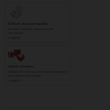
Exkluzív díszcsomagolás
Prémium minőségű, alkalomhoz illő
csomagolás.
+1 590 Ft
Valódi rózsabox
Válaszd élő örök rózsa dobozunkat, ami akár 3
évig tökéletes dísz marad.
+3 990 Ft