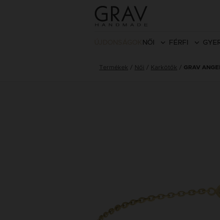
ÚJDONSÁGOK
NŐI
FÉRFI
GYE
Termékek
Női
Karkötők
GRAV ANGE