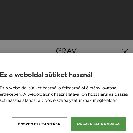
K
Ez a weboldal sütiket használ
Magyarország / HU
Ez a weboldal sütiket használ a felhasználói élmény javítása
érdekében. A weboldalunk használatával Ön hozzájárul az összes
Österreich / AT
süti használatához, a Cookie szabályzatunknak megfelelően.
England / EN
Bővebben
România / RO
ÖSSZES ELFOGADÁSA
ÖSSZES ELUTASÍTÁSA
Česká republika / CZ