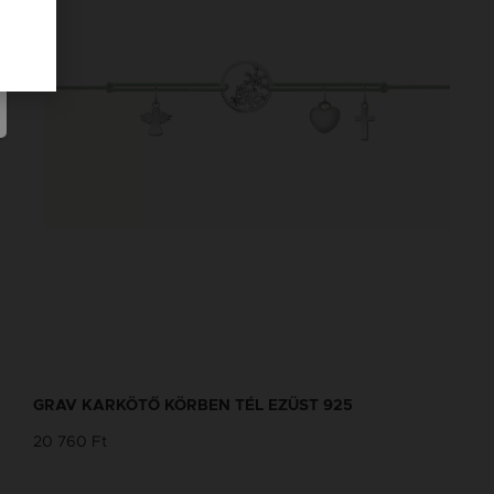
GRAV KARKÖTŐ KÖRBEN TÉL EZÜST 925
20 760 Ft