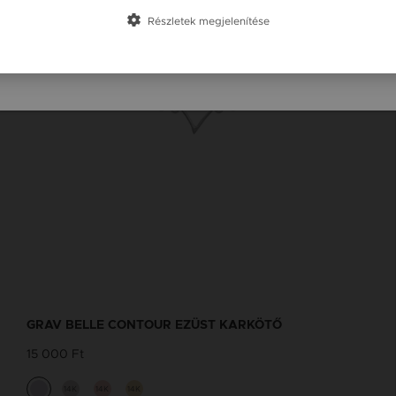
Slovensko / SK
Részletek megjelenítése
Slovenija / SI
GRAV BELLE CONTOUR EZÜST KARKÖTŐ
15 000 Ft
14K
14K
14K