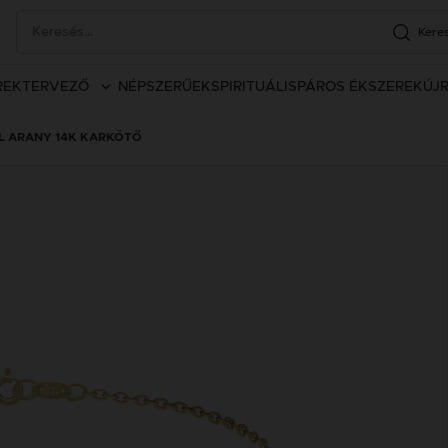
Kere
REK
TERVEZŐ
NÉPSZERŰEK
SPIRITUÁLIS
PÁROS ÉKSZEREK
ÚJ
L ARANY 14K KARKÖTŐ