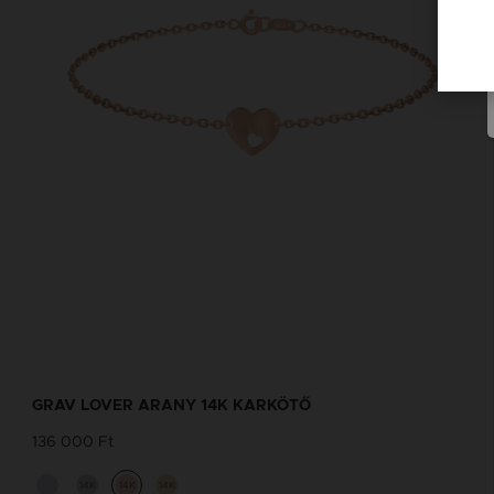
GRAV LOVER ARANY 14K KARKÖTŐ
136 000 Ft
14K
14K
14K