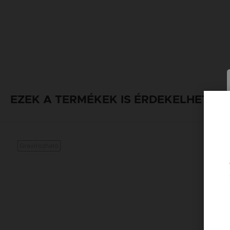
EZEK A TERMÉKEK IS ÉRDEKELHETNE
Gravírozható