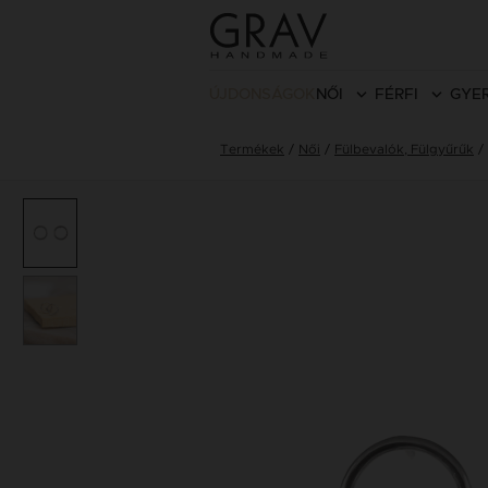
ÚJDONSÁGOK
NŐI
FÉRFI
GYE
Termékek
Női
Fülbevalók, Fülgyűrűk