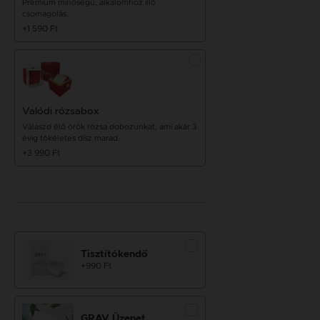
Prémium minőségű, alkalomhoz illő
csomagolás.
+1 590 Ft
Valódi rózsabox
Válaszd élő örök rózsa dobozunkat, ami akár 3
évig tökéletes dísz marad.
+3 990 Ft
Tisztítókendő
+990 Ft
GRAV Üzenet