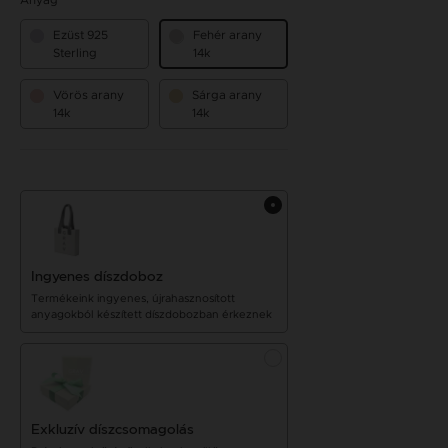
Anyag
Ezüst 925
Fehér arany
Sterling
14k
Vörös arany
Sárga arany
14k
14k
Ingyenes díszdoboz
Termékeink ingyenes, újrahasznosított
anyagokból készített díszdobozban érkeznek
Exkluzív díszcsomagolás