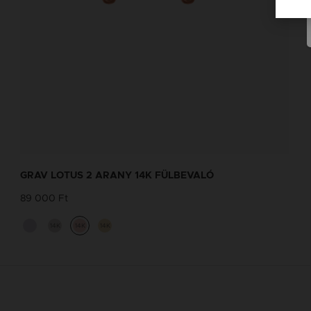
GRAV LOTUS 2 ARANY 14K FÜLBEVALÓ
89 000 Ft
14K
14K
14K