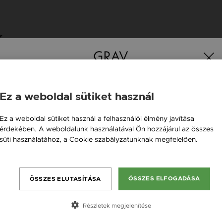
K
Új kollekció
Ez a weboldal sütiket használ
Magyarország / HU
Ez a weboldal sütiket használ a felhasználói élmény javítása
érdekében. A weboldalunk használatával Ön hozzájárul az összes
Österreich / AT
süti használatához, a Cookie szabályzatunknak megfelelően.
England / EN
Bővebben
România / RO
ÖSSZES ELFOGADÁSA
ÖSSZES ELUTASÍTÁSA
Česká republika / CZ
Slovensko / SK
Részletek megjelenítése
Slovenija / SI