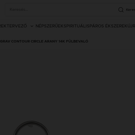
Kere
REK
TERVEZŐ
NÉPSZERŰEK
SPIRITUÁLIS
PÁROS ÉKSZEREK
ÚJ
GRAV CONTOUR CIRCLE ARANY 14K FÜLBEVALÓ