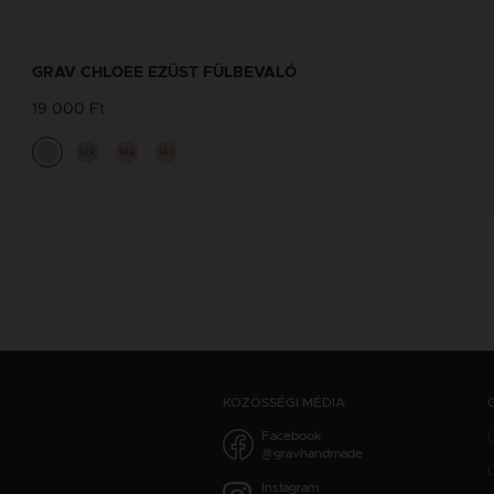
GRAV CHLOEE EZÜST FÜLBEVALÓ
19 000 Ft
14K
14K
14K
KÖZÖSSÉGI MÉDIA
Facebook
@gravhandmade
Ú
Instagram