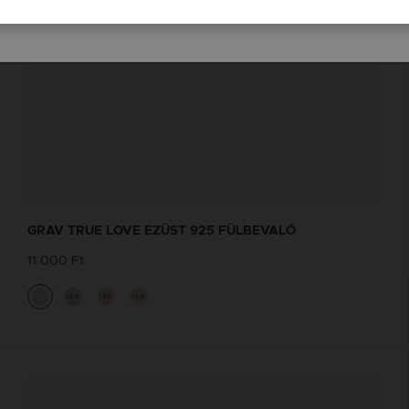
GRAV TRUE LOVE EZÜST 925 FÜLBEVALÓ
11 000 Ft
14K
14K
14K