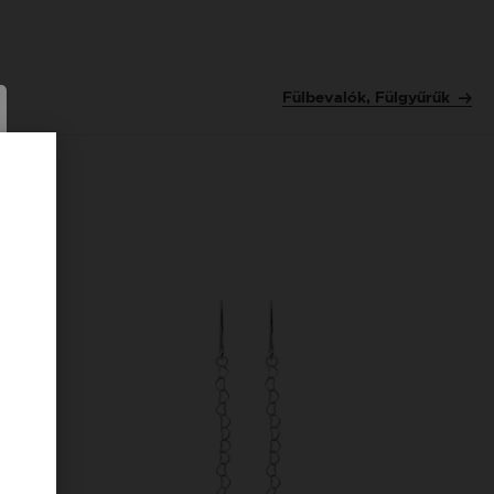
Fülbevalók, Fülgyűrűk