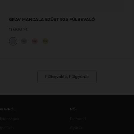
GRAV MANDALA EZÜST 925 FÜLBEVALÓ
11 000 Ft
14K
14K
14K
Fülbevalók, Fülgyűrűk
GRAVRÓL
NŐI
Újdonságok
Diamond
jrafűzés
Gyűrűk