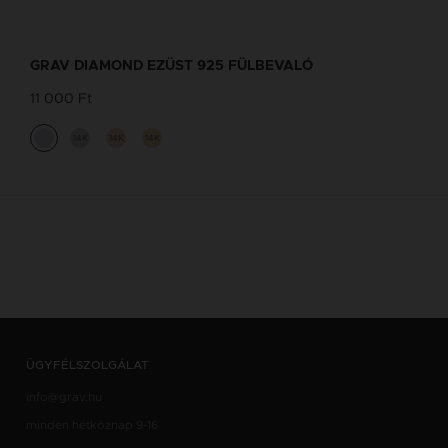
GRAV DIAMOND EZÜST 925 FÜLBEVALÓ
11 000 Ft
14K
14K
14K
ÜGYFÉLSZOLGÁLAT
info@grav.hu
minden hétköznap 9-16