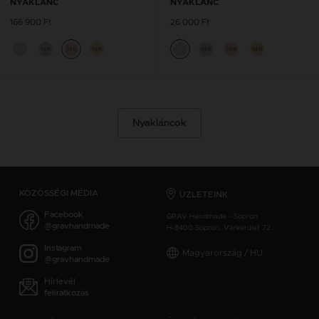
NYAKLÁNC
NYAKLÁNC
166 900 Ft
26 000 Ft
14K
14K
14K
14K
14K
14K
Nyakláncok
KÖZÖSSÉGI MÉDIA
ÜZLETEINK
Facebook
GRAV Handmade - Sopron
@gravhandmade
H-9400 Sopron, Várkerület 72.
Instagram
Magyarország / HU
@gravhandmade
Hírlevél
feliratkozás