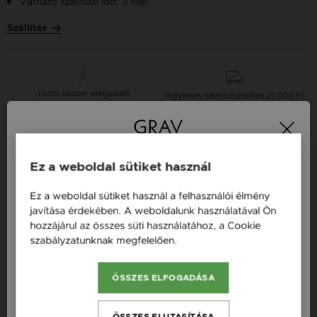
Várható szállítási idő: 3 nap
Szállítás
Több tízezer elégedett
Ingyenes házhozszállítás
21 000 Ft
vásárló
vásárlás felett
Ez a weboldal sütiket használ
16 napos pénzvisszafizetési
Minden ékszer raktáron
garancia
Ez a weboldal sütiket használ a felhasználói élmény
Magyarország / HU
javítása érdekében. A weboldalunk használatával Ön
Tervezd meg a stílusodhoz illő GRAV karkötőt a
hozzájárul az összes süti használatához, a Cookie
GRAV karkötő tervezővel.
Österreich / AT
szabályzatunknak megfelelően.
Bővebben
Neves Nyakláncok
England / EN
ÖSSZES ELFOGADÁSA
România / RO
Termékleírás
Česká republika / CZ
ÖSSZES ELUTASÍTÁSA