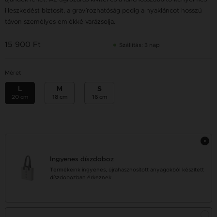
illeszkedést biztosít, a gravírozhatóság pedig a nyakláncot hosszú
távon személyes emlékké varázsolja.
15 900 Ft
Szállítás: 3 nap
Méret
L
M
S
20 cm
18 cm
16 cm
Ingyenes díszdoboz
Termékeink ingyenes, újrahasznosított anyagokból készített
díszdobozban érkeznek