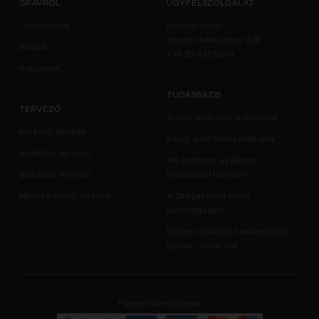
GRAVRÓL
ÜGYFÉLSZOLGÁLAT
Újdonságok
info@grav.hu
minden hétköznap 9-16
Rólunk
+36 30 433 9374
Kapcsolat
TUDÁSBÁZIS
TERVEZŐ
Arany, amit nem tudtál róla
Karkötő tervező
Ezüst, amit nem tudtál róla
Nyaklánc tervező
Mit érdemes az ékszer
Bokalánc tervező
készítésről tudnod?
Neves karlánc tervező
A Drágakövek mitől
különlegesek?
Ékszer vásárlás, karbantartás,
tippek - tanácsok
Fizetési lehetőségek