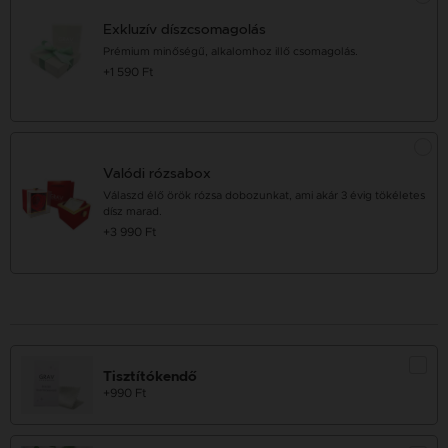
Exkluzív díszcsomagolás
Prémium minőségű, alkalomhoz illő csomagolás.
+1 590 Ft
Valódi rózsabox
Válaszd élő örök rózsa dobozunkat, ami akár 3 évig tökéletes
dísz marad.
+3 990 Ft
Tisztítókendő
+990 Ft