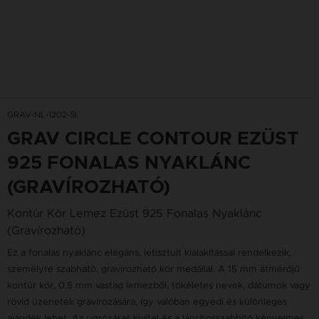
GRAV-NL-1202-SI
GRAV CIRCLE CONTOUR EZÜST
925 FONALAS NYAKLÁNC
(GRAVÍROZHATÓ)
Kontúr Kör Lemez Ezüst 925 Fonalas Nyaklánc
(Gravírozható)
Ez a fonalas nyaklánc elegáns, letisztult kialakítással rendelkezik,
személyre szabható, gravírozható kör medállal. A 15 mm átmérőjű
kontúr kör, 0,5 mm vastag lemezből, tökéletes nevek, dátumok vagy
rövid üzenetek gravírozására, így valóban egyedi és különleges
ajándék lehet. Az ugrózáras kivitel és a lánchosszabbító kényelmes