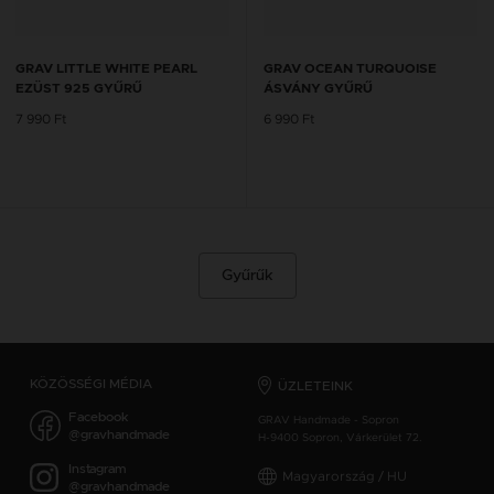
GRAV LITTLE WHITE PEARL
GRAV OCEAN TURQUOISE
EZÜST 925 GYŰRŰ
ÁSVÁNY GYŰRŰ
7 990 Ft
6 990 Ft
Gyűrűk
KÖZÖSSÉGI MÉDIA
ÜZLETEINK
Facebook
GRAV Handmade - Sopron
@gravhandmade
H-9400 Sopron, Várkerület 72.
Instagram
Magyarország / HU
@gravhandmade