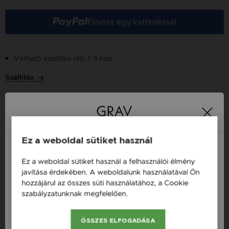
Fizetés egy kattintással
Várható szállítási idő: 1-3 nap
Szállítás
Több tízezer elégedett
Ingyenes házhozszállítás
21 000 Ft
vásárló
vásárlás felett
Ez a weboldal sütiket használ
Ez a weboldal sütiket használ a felhasználói élmény
Magyarország / HU
javítása érdekében. A weboldalunk használatával Ön
16 napos pénzvisszafizetési
Minden ékszer raktáron
hozzájárul az összes süti használatához, a Cookie
Österreich / AT
garancia
szabályzatunknak megfelelően.
Bővebben
England / EN
ÖSSZES ELFOGADÁSA
Termékleírás
România / RO