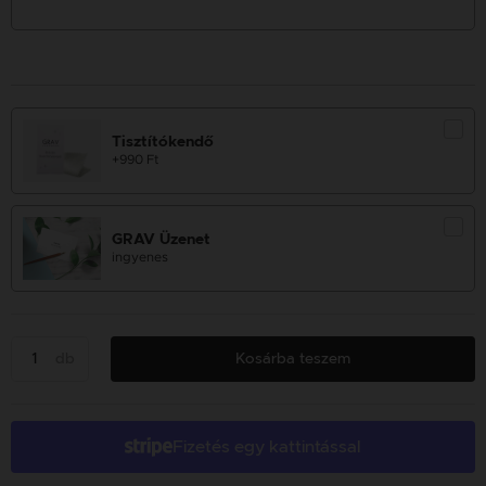
Tisztítókendő
+990 Ft
GRAV Üzenet
ingyenes
db
Kosárba teszem
Fizetés egy kattintással