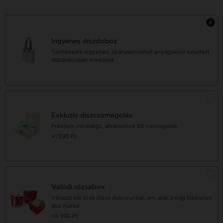
Ingyenes díszdoboz
Termékeink ingyenes, újrahasznosított anyagokból készített
díszdobozban érkeznek
Exkluzív díszcsomagolás
Prémium minőségű, alkalomhoz illő csomagolás.
+1 590 Ft
Valódi rózsabox
Válaszd élő örök rózsa dobozunkat, ami akár 3 évig tökéletes
dísz marad.
+3 990 Ft