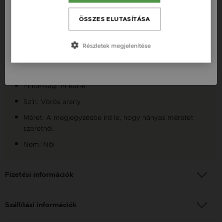
Česká republika / CZ
ÖSSZES ELUTASÍTÁSA
Fazon: Kör Vörös Arany 14K Gyűrű
Slovensko / SK
Készleten: Készleten
Részletek megjelenítése
Slovenija / SI
Szállítás: Ingyenes
Anyag: Vörös arany
Finomság: 14 karát
Szín: Vörös arany
Méret: A megjegyzésbe írd le, hogy hányas méretet
szeretnél.
Nem: Női
Fizetési információk
Szállítási információk