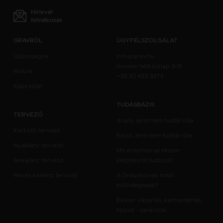
Hírlevél
feliratkozás
GRAVRÓL
ÜGYFÉLSZOLGÁLAT
Újdonságok
info@grav.hu
minden hétköznap 9-16
Rólunk
+36 30 433 9374
Kapcsolat
TUDÁSBÁZIS
TERVEZŐ
Arany, amit nem tudtál róla
Karkötő tervező
Ezüst, amit nem tudtál róla
Nyaklánc tervező
Mit érdemes az ékszer
Bokalánc tervező
készítésről tudnod?
Neves karlánc tervező
A Drágakövek mitől
különlegesek?
Ékszer vásárlás, karbantartás,
tippek - tanácsok