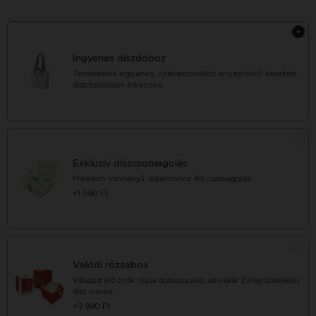
Ingyenes díszdoboz
Termékeink ingyenes, újrahasznosított anyagokból készített
díszdobozban érkeznek
Exkluzív díszcsomagolás
Prémium minőségű, alkalomhoz illő csomagolás.
+1 590 Ft
Valódi rózsabox
Válaszd élő örök rózsa dobozunkat, ami akár 3 évig tökéletes
dísz marad.
+3 990 Ft