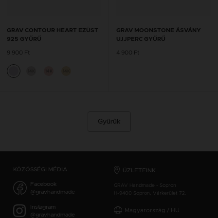
GRAV CONTOUR HEART EZÜST
GRAV MOONSTONE ÁSVÁNY
925 GYŰRŰ
UJJPERC GYŰRŰ
9 900 Ft
4 900 Ft
14K
14K
14K
Gyűrűk
KÖZÖSSÉGI MÉDIA
ÜZLETEINK
Facebook
GRAV Handmade - Sopron
@gravhandmade
H-9400 Sopron, Várkerület 72.
Instagram
Magyarország / HU
@gravhandmade