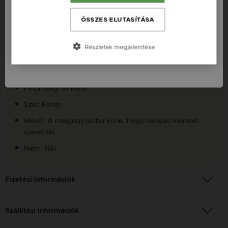
Česká republika / CZ
ÖSSZES ELUTASÍTÁSA
Fazon: Szív Fehér Arany 14K Gyűrű
Slovensko / SK
Készleten: Készleten
Részletek megjelenítése
Slovenija / SI
Szállítás: Ingyenes
Anyag: Fehér arany
Finomság: 14 karát
Szín: Fehér
Méret: A megjegyzésbe írd le, hogy hányas méretet
szeretnél.
Nem: Női
Fizetési információk
Szállítási információk