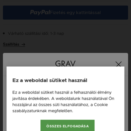
Fizetés egy kattintással
Várható szállítási idő: 1-3 nap
Szállítás
Több tízezer elégedett
Ingyenes házhozszállítás
21 000 Ft
vásárló
vásárlás felett
Ez a weboldal sütiket használ
Ez a weboldal sütiket használ a felhasználói élmény
Magyarország / HU
javítása érdekében. A weboldalunk használatával Ön
16 napos pénzvisszafizetési
Minden ékszer raktáron
hozzájárul az összes süti használatához, a Cookie
Österreich / AT
garancia
szabályzatunknak megfelelően.
Bővebben
England / EN
ÖSSZES ELFOGADÁSA
Termékleírás
România / RO