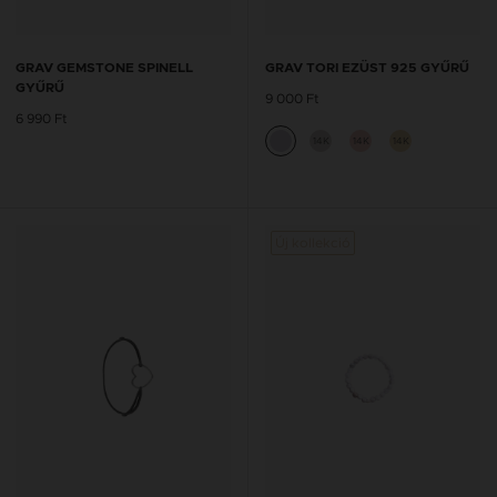
GRAV GEMSTONE SPINELL
GRAV TORI EZÜST 925 GYŰRŰ
GYŰRŰ
9 000 Ft
6 990 Ft
14K
14K
14K
Új kollekció