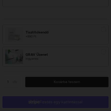
Tisztítókendő
+990 Ft
GRAV Üzenet
ingyenes
db
Kosárba teszem
Fizetés egy kattintással