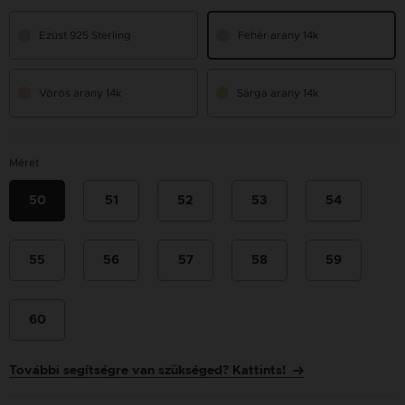
Ezüst 925 Sterling
Fehér arany 14k
Vörös arany 14k
Sárga arany 14k
Méret
50
51
52
53
54
55
56
57
58
59
60
További segítségre van szükséged? Kattints!