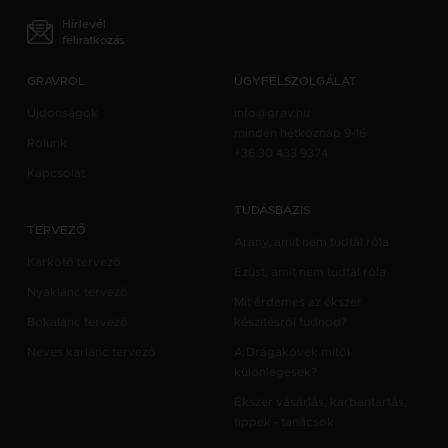
Hírlevél
feliratkozás
GRAVRÓL
ÜGYFÉLSZOLGÁLAT
Újdonságok
info@grav.hu
minden hétköznap 9-16
Rólunk
+36 30 433 9374
Kapcsolat
TUDÁSBÁZIS
TERVEZŐ
Arany, amit nem tudtál róla
Karkötő tervező
Ezüst, amit nem tudtál róla
Nyaklánc tervező
Mit érdemes az ékszer
Bokalánc tervező
készítésről tudnod?
Neves karlánc tervező
A Drágakövek mitől
különlegesek?
Ékszer vásárlás, karbantartás,
tippek - tanácsok