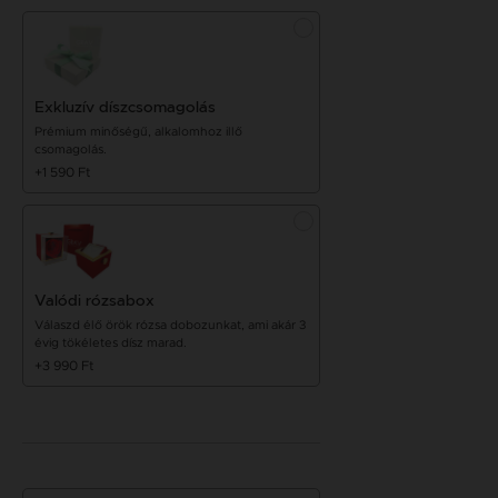
Exkluzív díszcsomagolás
Prémium minőségű, alkalomhoz illő
csomagolás.
+1 590 Ft
Valódi rózsabox
Válaszd élő örök rózsa dobozunkat, ami akár 3
évig tökéletes dísz marad.
+3 990 Ft