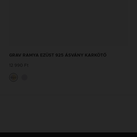
GRAV RAMYA EZÜST 925 ÁSVÁNY KARKÖTŐ
12 990 Ft
silver
gold