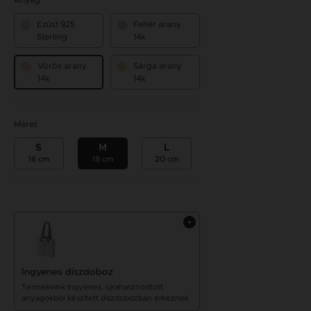
Anyag
Ezüst 925
Fehér arany
Sterling
14k
Vörös arany
Sárga arany
14k
14k
Méret
S
M
L
16 cm
18 cm
20 cm
Ingyenes díszdoboz
Termékeink ingyenes, újrahasznosított
anyagokból készített díszdobozban érkeznek