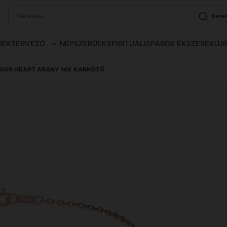
Kere
REK
TERVEZŐ
NÉPSZERŰEK
SPIRITUÁLIS
PÁROS ÉKSZEREK
ÚJ
OUR HEART ARANY 14K KARKÖTŐ