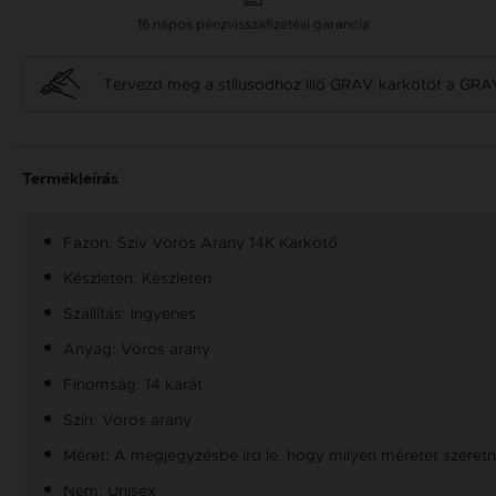
16 napos pénzvisszafizetési garancia
Tervezd meg a stílusodhoz illő GRAV karkötőt a GRA
Termékleírás
Fazon: Szív Vörös Arany 14K Karkötő
Készleten: Készleten
Szállítás: Ingyenes
Anyag: Vörös arany
Finomság: 14 karát
Szín: Vörös arany
Méret: A megjegyzésbe írd le, hogy milyen méretet szeretné
Nem: Unisex