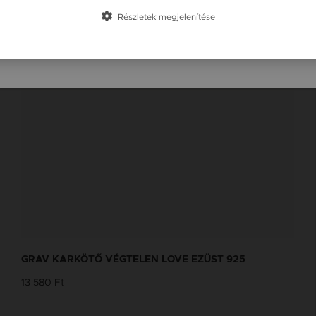
Slovensko / SK
Részletek megjelenítése
Slovenija / SI
GRAV KARKÖTŐ VÉGTELEN LOVE EZÜST 925
13 580 Ft