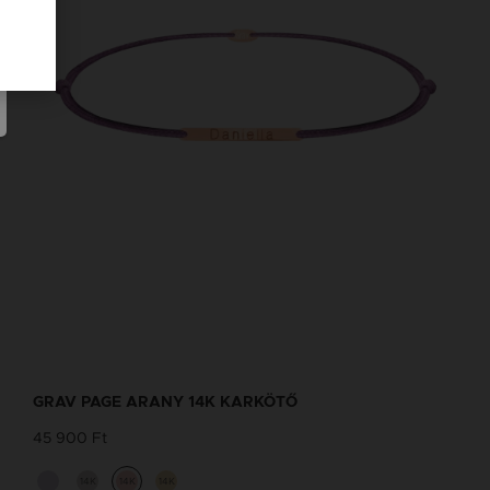
GRAV PAGE ARANY 14K KARKÖTŐ
45 900 Ft
14K
14K
14K