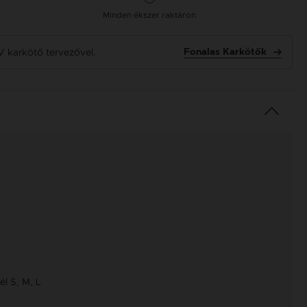
Minden ékszer raktáron
V karkötő tervezővel.
Fonalas Karkötők
l S, M, L