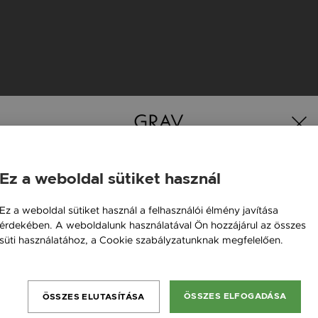
K
Ez a weboldal sütiket használ
Magyarország / HU
Új kollekció
Ez a weboldal sütiket használ a felhasználói élmény javítása
érdekében. A weboldalunk használatával Ön hozzájárul az összes
Österreich / AT
süti használatához, a Cookie szabályzatunknak megfelelően.
England / EN
Bővebben
România / RO
ÖSSZES ELFOGADÁSA
ÖSSZES ELUTASÍTÁSA
Česká republika / CZ