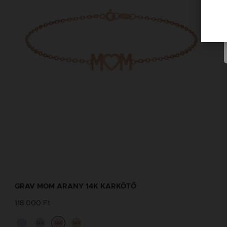
GRAV MOM ARANY 14K KARKÖTŐ
118 000 Ft
14K
14K
14K