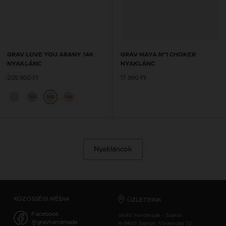
GRAV LOVE YOU ARANY 14K
GRAV MAYA N°1 CHOKER
NYAKLÁNC
NYAKLÁNC
205 900 Ft
17 990 Ft
14K
14K
14K
Nyakláncok
KÖZÖSSÉGI MÉDIA
ÜZLETEINK
Facebook
GRAV Handmade - Sopron
@gravhandmade
H-9400 Sopron, Várkerület 72.