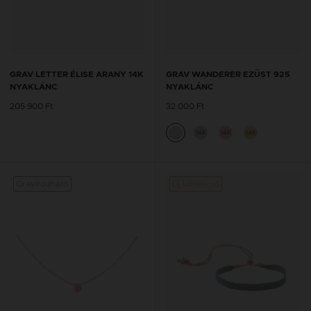
GRAV LETTER ÉLISE ARANY 14K
GRAV WANDERER EZÜST 925
NYAKLÁNC
NYAKLÁNC
205 900 Ft
32 000 Ft
14K
14K
14K
Gravírozható
Új kollekció