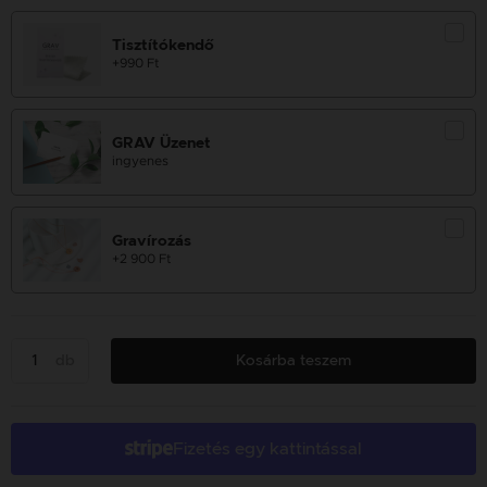
Tisztítókendő
+990 Ft
GRAV Üzenet
ingyenes
Gravírozás
+2 900 Ft
db
Kosárba teszem
Fizetés egy kattintással