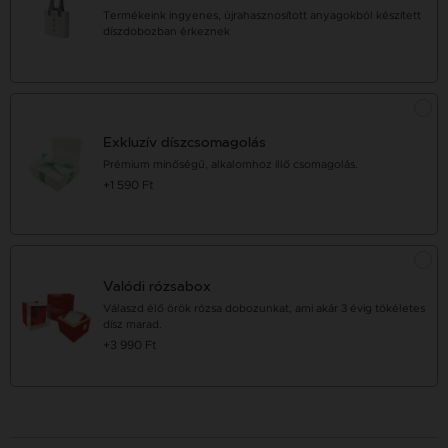
Termékeink ingyenes, újrahasznosított anyagokból készített
díszdobozban érkeznek
Exkluzív díszcsomagolás
Prémium minőségű, alkalomhoz illő csomagolás.
+1 590 Ft
Valódi rózsabox
Válaszd élő örök rózsa dobozunkat, ami akár 3 évig tökéletes
dísz marad.
+3 990 Ft