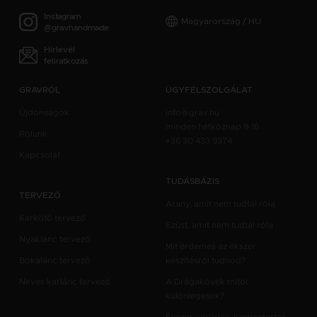
Instagram
Magyarország / HU
@gravhandmade
Hírlevél
feliratkozás
GRAVRÓL
ÜGYFÉLSZOLGÁLAT
Újdonságok
info@grav.hu
minden hétköznap 9-16
Rólunk
+36 30 433 9374
Kapcsolat
TUDÁSBÁZIS
TERVEZŐ
Arany, amit nem tudtál róla
Karkötő tervező
Ezüst, amit nem tudtál róla
Nyaklánc tervező
Mit érdemes az ékszer
Bokalánc tervező
készítésről tudnod?
Neves karlánc tervező
A Drágakövek mitől
különlegesek?