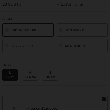
23 900 Ft
Szállítás: 1-3 nap
Anyag
Ezüst 925 Sterling
Fehér arany 14k
Vörös arany 14k
Sárga arany 14k
Méret
L
M
S
45 cm
42.5 cm
40 cm
Ingyenes díszdoboz