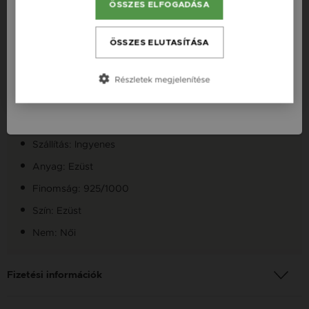
ÖSSZES ELFOGADÁSA
România / RO
Neves Nyakláncok
Česká republika / CZ
ÖSSZES ELUTASÍTÁSA
Slovensko / SK
Termékleírás
Részletek megjelenítése
Slovenija / SI
Fazon: Kör Ezüst 925 Nyaklánc
Készleten: Készleten
Szállítás: Ingyenes
Anyag: Ezüst
Finomság: 925/1000
Szín: Ezüst
Nem: Női
Fizetési információk