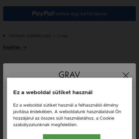
Fizetés egy kattintással
Várható szállítási idő: 1-3 nap
Szállítás
Több tízezer elégedett
Ingyenes házhozszállítás
21 000 Ft
vásárló
vásárlás felett
Ez a weboldal sütiket használ
Ez a weboldal sütiket használ a felhasználói élmény
16 napos pénzvisszafizetési
Minden ékszer raktáron
Magyarország / HU
javítása érdekében. A weboldalunk használatával Ön
garancia
hozzájárul az összes süti használatához, a Cookie
Österreich / AT
szabályzatunknak megfelelően.
Bővebben
Tervezd meg a stílusodhoz illő GRAV karkötőt a
England / EN
GRAV karkötő tervezővel.