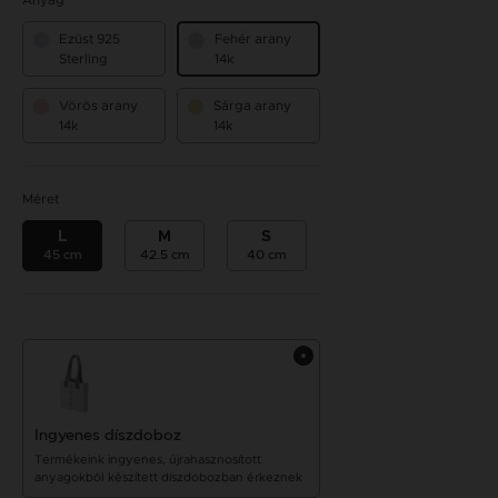
Anyag
Ezüst 925
Fehér arany
Sterling
14k
Vörös arany
Sárga arany
14k
14k
Méret
L
M
S
45 cm
42.5 cm
40 cm
Ingyenes díszdoboz
Termékeink ingyenes, újrahasznosított
anyagokból készített díszdobozban érkeznek