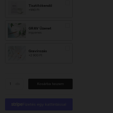
Tisztítókendő
+990 Ft
GRAV Üzenet
ingyenes
Gravírozás
+2 900 Ft
db
Kosárba teszem
Fizetés egy kattintással