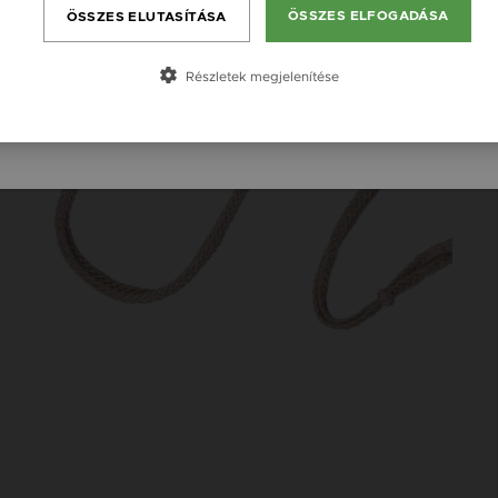
ÖSSZES ELFOGADÁSA
ÖSSZES ELUTASÍTÁSA
Česká republika / CZ
Slovensko / SK
Részletek megjelenítése
Slovenija / SI