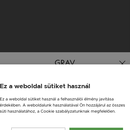
K
Ez a weboldal sütiket használ
Magyarország / HU
Ez a weboldal sütiket használ a felhasználói élmény javítása
érdekében. A weboldalunk használatával Ön hozzájárul az összes
Österreich / AT
süti használatához, a Cookie szabályzatunknak megfelelően.
England / EN
Bővebben
România / RO