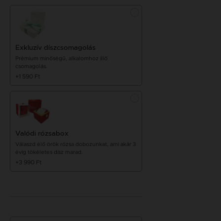
Exkluzív díszcsomagolás
Prémium minőségű, alkalomhoz illő
csomagolás.
+1 590 Ft
Valódi rózsabox
Válaszd élő örök rózsa dobozunkat, ami akár 3
évig tökéletes dísz marad.
+3 990 Ft