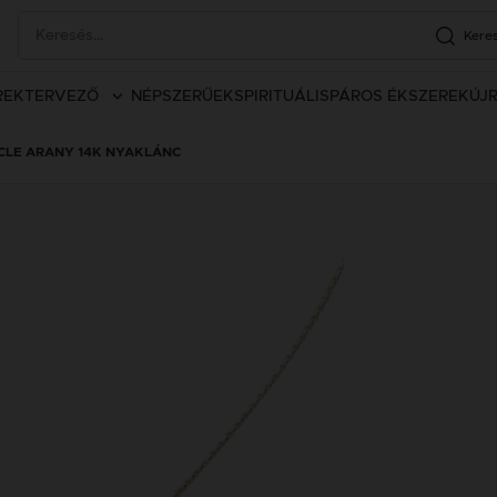
Kere
REK
TERVEZŐ
NÉPSZERŰEK
SPIRITUÁLIS
PÁROS ÉKSZEREK
ÚJ
RCLE ARANY 14K NYAKLÁNC