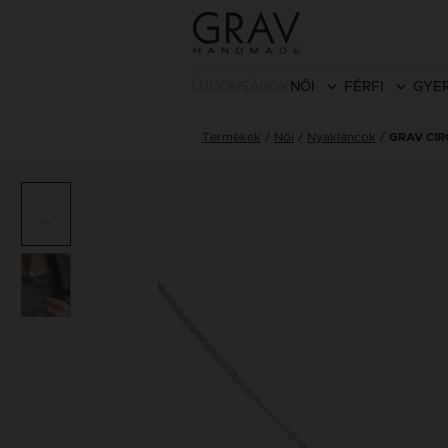
ÚJDONSÁGOK
NŐI
FÉRFI
GYE
Termékek
Női
Nyakláncok
GRAV CI