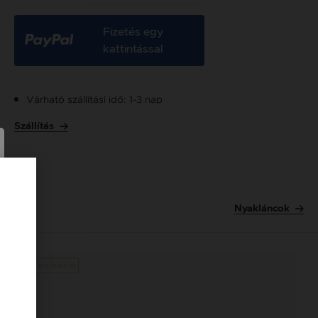
Fizetés egy
kattintással
Várható szállítási idő: 1-3 nap
Szállítás
Nyakláncok
Új kollekció