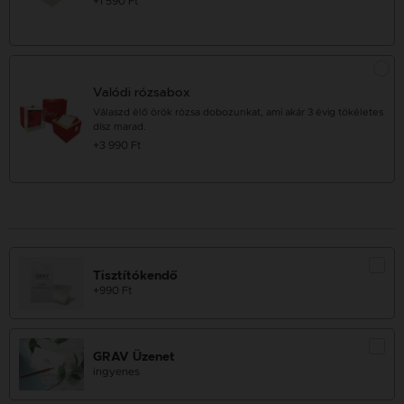
+1 590 Ft
Valódi rózsabox
Válaszd élő örök rózsa dobozunkat, ami akár 3 évig tökéletes
dísz marad.
+3 990 Ft
Tisztítókendő
+990 Ft
GRAV Üzenet
ingyenes