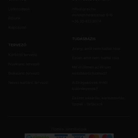
Újdonságok
info@grav.hu
minden hétköznap 9-16
Rólunk
+36 30 433 9374
Kapcsolat
TUDÁSBÁZIS
TERVEZŐ
Arany, amit nem tudtál róla
Karkötő tervező
Ezüst, amit nem tudtál róla
Nyaklánc tervező
Mit érdemes az ékszer
Bokalánc tervező
készítésről tudnod?
Neves karlánc tervező
A Drágakövek mitől
különlegesek?
Ékszer vásárlás, karbantartás,
tippek - tanácsok
Fizetési lehetőségek