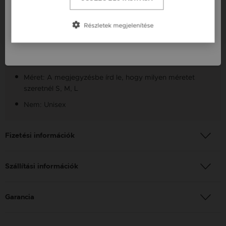
Slovensko / SK
Szállítás: Ingyenes
Részletek megjelenítése
Anyag: Sárga arany
Slovenija / SI
Finomság: 14 karát
Szín: Arany
Méret: A megjegyzésbe írd le, hogy milyen méretet
szeretnél S, M, L
Nem: Unisex
Fizetési információk
Szállítási információk
Garancia