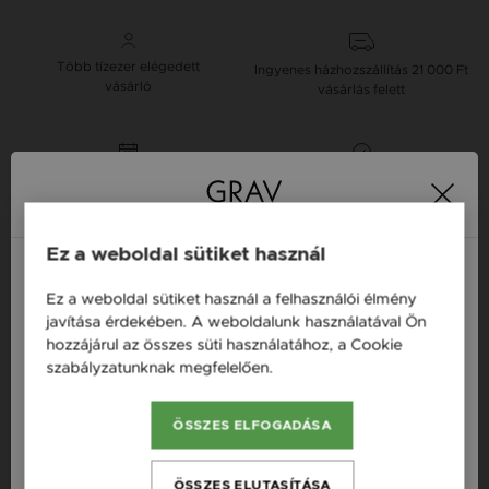
Több tízezer elégedett
Ingyenes házhozszállítás
21 000 Ft
vásárló
vásárlás felett
16 napos pénzvisszafizetési
Minden ékszer raktáron
garancia
Ez a weboldal sütiket használ
Tervezd meg a stílusodhoz illő GRAV karkötőt a
GRAV karkötő tervezővel.
Ez a weboldal sütiket használ a felhasználói élmény
Fonalas Karkötők
Magyarország / HU
javítása érdekében. A weboldalunk használatával Ön
hozzájárul az összes süti használatához, a Cookie
Österreich / AT
szabályzatunknak megfelelően.
Bővebben
Termékleírás
England / EN
ÖSSZES ELFOGADÁSA
România / RO
Fazon: Kör Arany 14K Karkötő
Česká republika / CZ
Készleten: Készleten
ÖSSZES ELUTASÍTÁSA