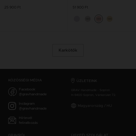
25 900 Ft
51 900 Ft
14K
14K
14K
Karkötők
KÖZÖSSÉGI MÉDIA
ÜZLETEINK
Facebook
GRAV Handmade - Sopron
@gravhandmade
H-9400 Sopron, Várkerület 72.
Instagram
Magyarország / HU
@gravhandmade
Hírlevél
feliratkozás
GRAVRÓL
ÜGYFÉLSZOLGÁLAT