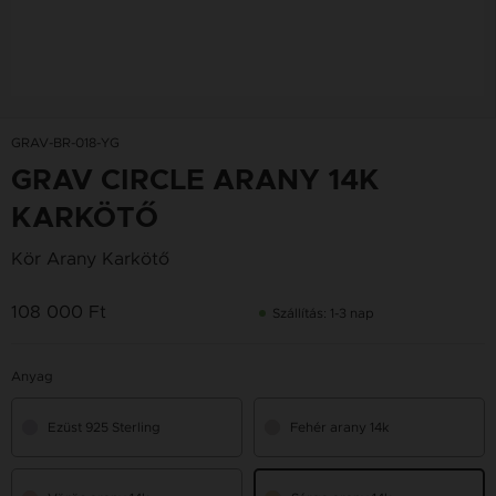
GRAV-BR-018-YG
GRAV CIRCLE ARANY 14K
KARKÖTŐ
Kör Arany Karkötő
108 000 Ft
Szállítás: 1-3 nap
Anyag
Ezüst 925 Sterling
Fehér arany 14k