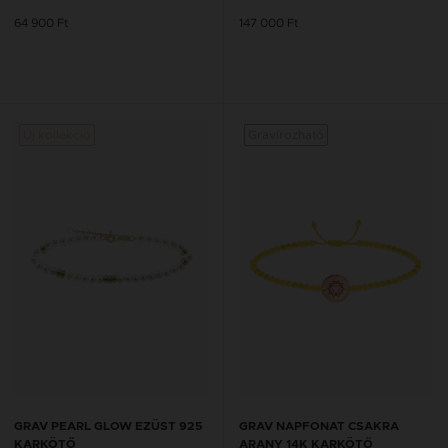
64 900 Ft
147 000 Ft
Új kollekció
Gravírozható
GRAV PEARL GLOW EZÜST 925
GRAV NAPFONAT CSAKRA
KARKÖTŐ
ARANY 14K KARKÖTŐ