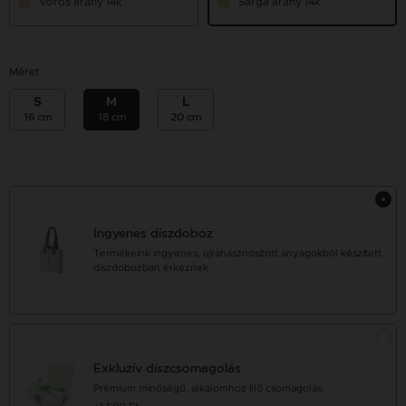
Vörös arany 14k
Sárga arany 14k
Méret
S
M
L
16 cm
18 cm
20 cm
Ingyenes díszdoboz
Termékeink ingyenes, újrahasznosított anyagokból készített
díszdobozban érkeznek
Exkluzív díszcsomagolás
Prémium minőségű, alkalomhoz illő csomagolás.