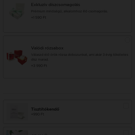
Exkluzív díszcsomagolás
Prémium minőségű, alkalomhoz illő csomagolás.
+1 590 Ft
Valódi rózsabox
Válaszd élő örök rózsa dobozunkat, ami akár 3 évig tökéletes
dísz marad.
+3 990 Ft
Tisztítókendő
+990 Ft