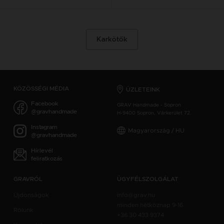
Karkötők
KÖZÖSSÉGI MÉDIA
ÜZLETEINK
Facebook
GRAV Handmade - Sopron
@gravhandmade
H-9400 Sopron, Várkerület 72.
Instagram
Magyarország / HU
@gravhandmade
Hírlevél
feliratkozás
GRAVRÓL
ÜGYFÉLSZOLGÁLAT
Újdonságok
info@grav.hu
minden hétköznap 9-16
Rólunk
+36 30 433 9374