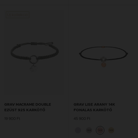
Új kollekció
GRAV MACRAME DOUBLE
GRAV LISE ARANY 14K
EZÜST 925 KARKÖTŐ
FONALAS KARKÖTŐ
19 900 Ft
45 900 Ft
14K
14K
14K