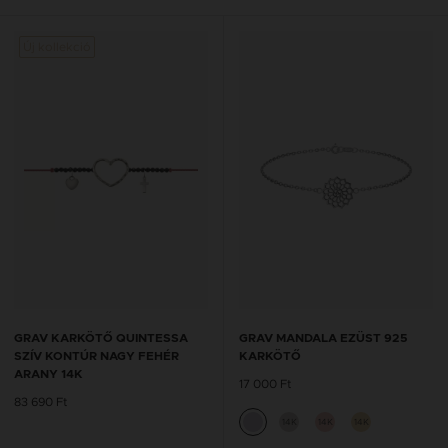
Új kollekció
GRAV KARKÖTŐ QUINTESSA
GRAV MANDALA EZÜST 925
SZÍV KONTÚR NAGY FEHÉR
KARKÖTŐ
ARANY 14K
17 000 Ft
83 690 Ft
14K
14K
14K