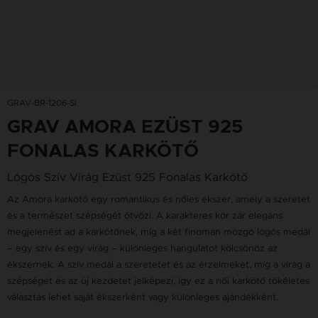
GRAV-BR-1206-SI
GRAV AMORA EZÜST 925
FONALAS KARKÖTŐ
Lógós Szív Virág Ezüst 925 Fonalas Karkötő
Az Amora karkötő egy romantikus és nőies ékszer, amely a szeretet
és a természet szépségét ötvözi. A karakteres kör zár elegáns
megjelenést ad a karkötőnek, míg a két finoman mozgó lógós medál
– egy szív és egy virág – különleges hangulatot kölcsönöz az
ékszernek. A szív medál a szeretetet és az érzelmeket, míg a virág a
szépséget és az új kezdetet jelképezi, így ez a női karkötő tökéletes
választás lehet saját ékszerként vagy különleges ajándékként.