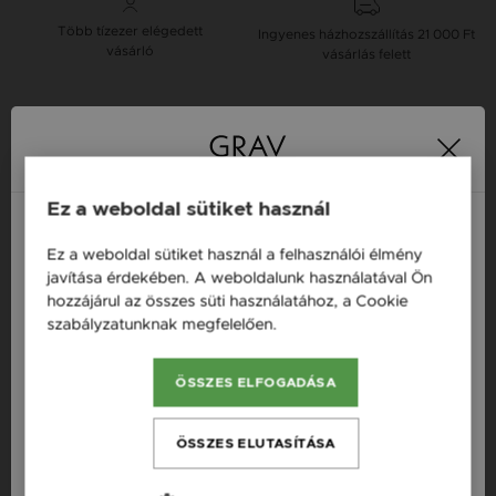
Több tízezer elégedett
Ingyenes házhozszállítás
21 000 Ft
vásárló
vásárlás felett
16 napos pénzvisszafizetési
Minden ékszer raktáron
garancia
Ez a weboldal sütiket használ
Tervezd meg a stílusodhoz illő GRAV karkötőt a
GRAV karkötő tervezővel.
Ez a weboldal sütiket használ a felhasználói élmény
Magyarország / HU
Fonalas Karkötők
javítása érdekében. A weboldalunk használatával Ön
hozzájárul az összes süti használatához, a Cookie
Österreich / AT
szabályzatunknak megfelelően.
Bővebben
England / EN
Termékleírás
ÖSSZES ELFOGADÁSA
România / RO
Fazon: Vízöntő Vörös Arany 14K Fülbevaló
Česká republika / CZ
ÖSSZES ELUTASÍTÁSA
Szállítás: Ingyenes
Slovensko / SK
Készleten: Készleten