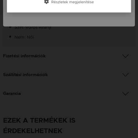
Részletek megjelenítése
Slovenija / SI
Anyag: Vörös Arany
Finomság: 14 karát
Szín: Vörös Arany
Nem: Női
Fizetési információk
Szállítási információk
Garancia
EZEK A TERMÉKEK IS
ÉRDEKELHETNEK