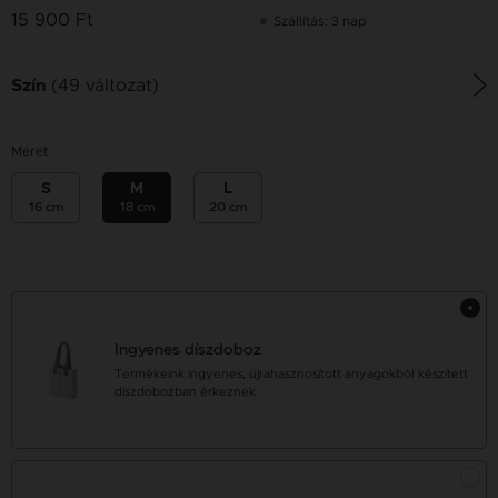
15 900 Ft
Szállítás: 3 nap
(49 változat)
Szín
Méret
S
M
L
16 cm
18 cm
20 cm
Ingyenes díszdoboz
Termékeink ingyenes, újrahasznosított anyagokból készített
díszdobozban érkeznek