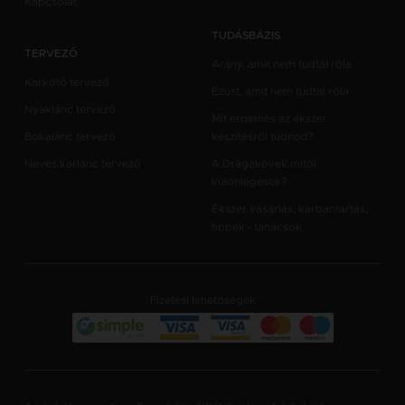
Kapcsolat
TUDÁSBÁZIS
TERVEZŐ
Arany, amit nem tudtál róla
Karkötő tervező
Ezüst, amit nem tudtál róla
Nyaklánc tervező
Mit érdemes az ékszer
Bokalánc tervező
készítésről tudnod?
Neves karlánc tervező
A Drágakövek mitől
különlegesek?
Ékszer vásárlás, karbantartás,
tippek - tanácsok
Fizetési lehetőségek