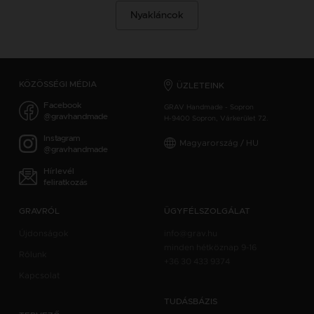
Nyakláncok
KÖZÖSSÉGI MÉDIA
ÜZLETEINK
Facebook
GRAV Handmade - Sopron
@gravhandmade
H-9400 Sopron, Várkerület 72.
Instagram
Magyarország / HU
@gravhandmade
Hírlevél
feliratkozás
GRAVRÓL
ÜGYFÉLSZOLGÁLAT
Újdonságok
info@grav.hu
minden hétköznap 9-16
Rólunk
+36 30 433 9374
Kapcsolat
TUDÁSBÁZIS