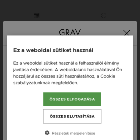
16 napos pénzvisszafizetési
Minden ékszer raktáron
garancia
Tervezd meg a stílusodhoz illő GRAV karkötőt a
Ez a weboldal sütiket használ
GRAV karkötő tervezővel.
Neves Nyakláncok
Ez a weboldal sütiket használ a felhasználói élmény
Magyarország / HU
javítása érdekében. A weboldalunk használatával Ön
hozzájárul az összes süti használatához, a Cookie
Österreich / AT
Termékleírás
szabályzatunknak megfelelően.
Bővebben
England / EN
Fazon: Hold, Csillag Vörös Arany 14K Nyaklánc
ÖSSZES ELFOGADÁSA
România / RO
Készleten: Készleten
Česká republika / CZ
ÖSSZES ELUTASÍTÁSA
Szállítás: Ingyenes
Slovensko / SK
Anyag: Vörös arany
Részletek megjelenítése
Slovenija / SI
Finomság: 14K