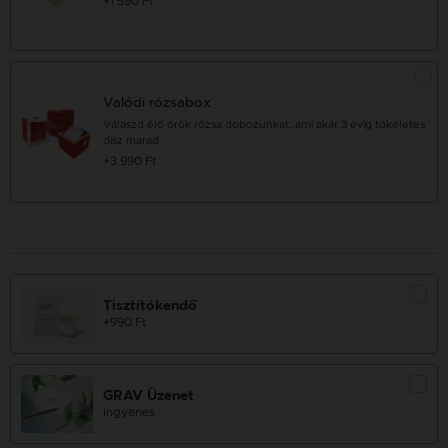
+1 590 Ft
Valódi rózsabox
Válaszd élő örök rózsa dobozunkat, ami akár 3 évig tökéletes
dísz marad.
+3 990 Ft
Tisztítókendő
+990 Ft
GRAV Üzenet
ingyenes