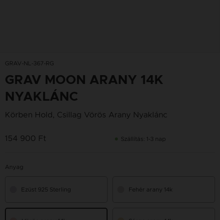
GRAV-NL-367-RG
GRAV MOON ARANY 14K
NYAKLÁNC
Körben Hold, Csillag Vörös Arany Nyaklánc
154 900 Ft
Szállítás: 1-3 nap
Anyag
Ezüst 925 Sterling
Fehér arany 14k