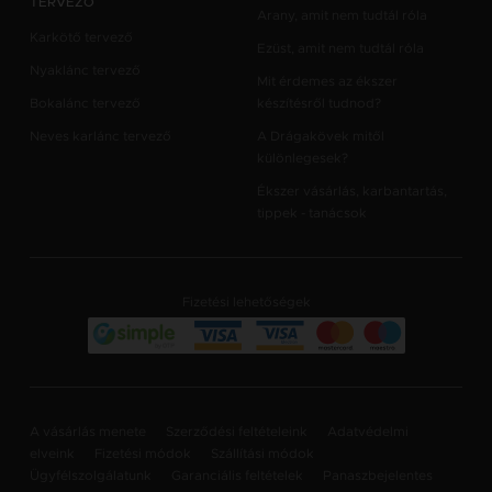
TERVEZŐ
Arany, amit nem tudtál róla
Karkötő tervező
Ezüst, amit nem tudtál róla
Nyaklánc tervező
Mit érdemes az ékszer
Bokalánc tervező
készítésről tudnod?
Neves karlánc tervező
A Drágakövek mitől
különlegesek?
Ékszer vásárlás, karbantartás,
tippek - tanácsok
Fizetési lehetőségek
A vásárlás menete
Szerződési feltételeink
Adatvédelmi
elveink
Fizetési módok
Szállítási módok
Ügyfélszolgálatunk
Garanciális feltételek
Panaszbejelentes