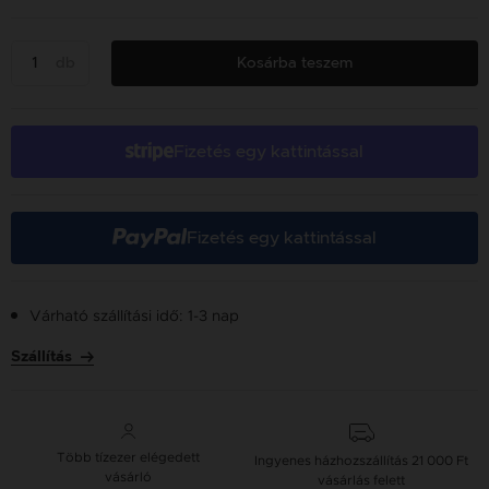
db
Kosárba teszem
Fizetés egy kattintással
Fizetés egy kattintással
Várható szállítási idő: 1-3 nap
Szállítás
Több tízezer elégedett
Ingyenes házhozszállítás
21 000 Ft
vásárló
vásárlás felett