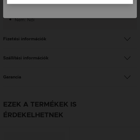
Szín: Vörös arany
Nem: Női
Fizetési információk
Szállítási információk
Garancia
EZEK A TERMÉKEK IS
ÉRDEKELHETNEK