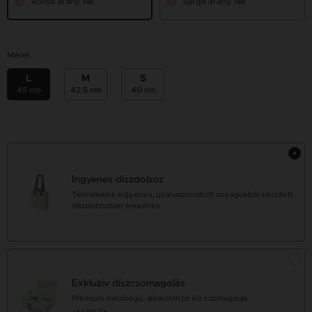
Vörös arany 14k
Sárga arany 14k
Méret
L
M
S
45 cm
42.5 cm
40 cm
Ingyenes díszdoboz
Termékeink ingyenes, újrahasznosított anyagokból készített
díszdobozban érkeznek
Exkluzív díszcsomagolás
Prémium minőségű, alkalomhoz illő csomagolás.