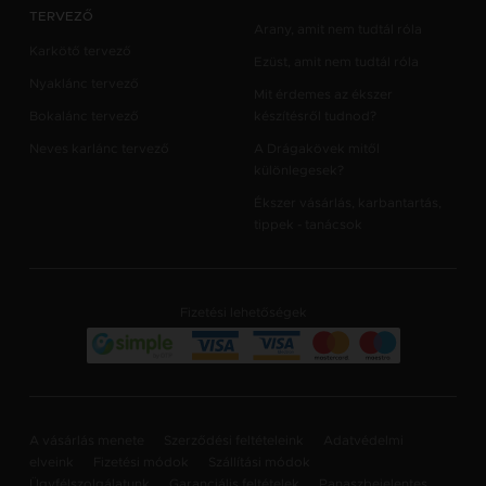
TERVEZŐ
Arany, amit nem tudtál róla
Karkötő tervező
Ezüst, amit nem tudtál róla
Nyaklánc tervező
Mit érdemes az ékszer
Bokalánc tervező
készítésről tudnod?
Neves karlánc tervező
A Drágakövek mitől
különlegesek?
Ékszer vásárlás, karbantartás,
tippek - tanácsok
Fizetési lehetőségek
A vásárlás menete
Szerződési feltételeink
Adatvédelmi
elveink
Fizetési módok
Szállítási módok
Ügyfélszolgálatunk
Garanciális feltételek
Panaszbejelentes