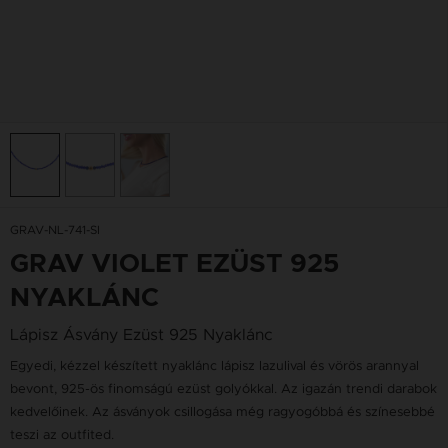
GRAV-NL-741-SI
GRAV VIOLET EZÜST 925
NYAKLÁNC
Lápisz Ásvány Ezüst 925 Nyaklánc
Egyedi, kézzel készített nyaklánc lápisz lazulival és vörös arannyal
bevont, 925-ös finomságú ezüst golyókkal. Az igazán trendi darabok
kedvelőinek. Az ásványok csillogása még ragyogóbbá és színesebbé
teszi az outfited.