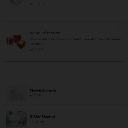
+1 590 Ft
Valódi rózsabox
Válaszd élő örök rózsa dobozunkat, ami akár 3 évig tökéletes
dísz marad.
+3 990 Ft
Tisztítókendő
+990 Ft
GRAV Üzenet
ingyenes