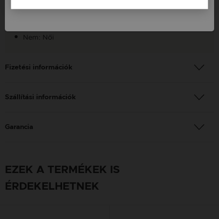
Finomság: 925
Szín: Ezüst
Nem: Női
Fizetési információk
Szállítási információk
Garancia
EZEK A TERMÉKEK IS
ÉRDEKELHETNEK