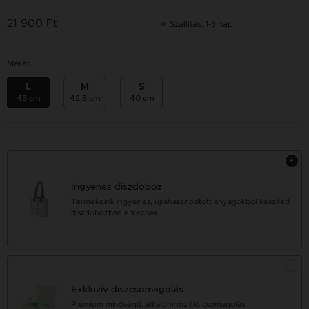
21 900 Ft
Szállítás: 1-3 nap
Méret
L
M
S
45 cm
42.5 cm
40 cm
Ingyenes díszdoboz
Termékeink ingyenes, újrahasznosított anyagokból készített
díszdobozban érkeznek
Exkluzív díszcsomagolás
Prémium minőségű, alkalomhoz illő csomagolás.