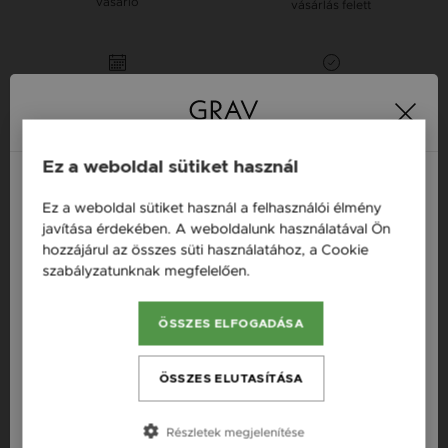
vásárló
vásárlás felett
16 napos pénzvisszafizetési
Minden ékszer raktáron
garancia
Tervezd meg a stílusodhoz illő GRAV karkötőt a
Ez a weboldal sütiket használ
GRAV karkötő tervezővel.
Neves Nyakláncok
Ez a weboldal sütiket használ a felhasználói élmény
Magyarország / HU
javítása érdekében. A weboldalunk használatával Ön
hozzájárul az összes süti használatához, a Cookie
Österreich / AT
szabályzatunknak megfelelően.
Bővebben
Termékleírás
England / EN
ÖSSZES ELFOGADÁSA
Fazon: Lápisz Ásvány Ezüst 925 Nyaklánc
România / RO
Készleten: Készleten
Česká republika / CZ
ÖSSZES ELUTASÍTÁSA
Szállítás: Ingyenes
Slovensko / SK
Anyag: Ezüst
Részletek megjelenítése
Slovenija / SI