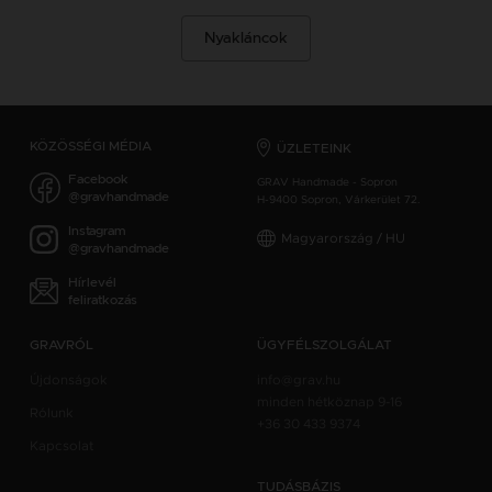
Nyakláncok
KÖZÖSSÉGI MÉDIA
ÜZLETEINK
Facebook
GRAV Handmade - Sopron
@gravhandmade
H-9400 Sopron, Várkerület 72.
Instagram
Magyarország / HU
@gravhandmade
Hírlevél
feliratkozás
GRAVRÓL
ÜGYFÉLSZOLGÁLAT
Újdonságok
info@grav.hu
minden hétköznap 9-16
Rólunk
+36 30 433 9374
Kapcsolat
TUDÁSBÁZIS