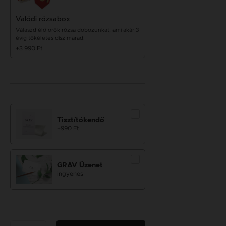
Valódi rózsabox
Válaszd élő örök rózsa dobozunkat, ami akár 3
évig tökéletes dísz marad.
+3 990 Ft
Tisztítókendő
+990 Ft
GRAV Üzenet
ingyenes