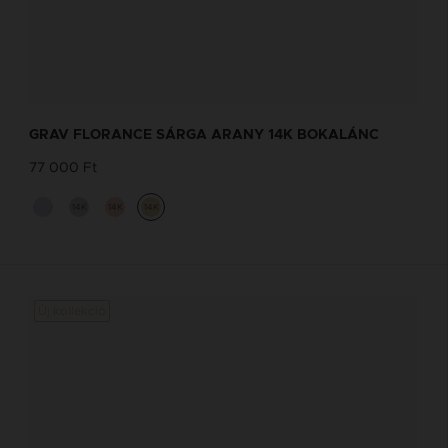
GRAV FLORANCE SÁRGA ARANY 14K BOKALÁNC
77 000 Ft
14K
14K
14K
Új kollekció