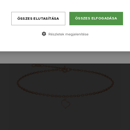
England / EN
Bővebben
România / RO
ÖSSZES ELFOGADÁSA
ÖSSZES ELUTASÍTÁSA
Česká republika / CZ
Slovensko / SK
Részletek megjelenítése
Slovenija / SI