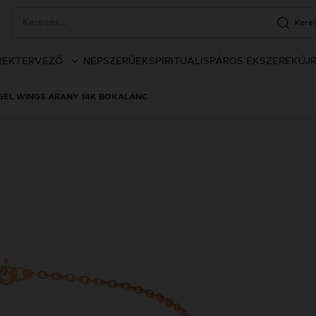
Kere
REK
TERVEZŐ
NÉPSZERŰEK
SPIRITUÁLIS
PÁROS ÉKSZEREK
ÚJ
GEL WINGS ARANY 14K BOKALÁNC