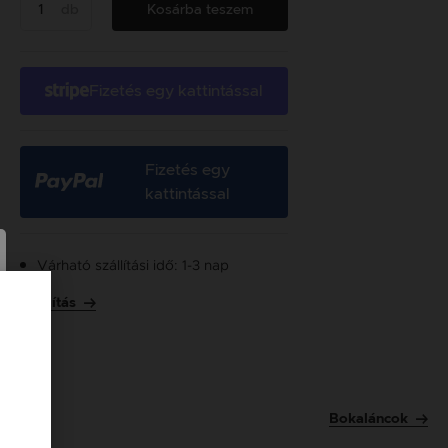
db
Kosárba teszem
Fizetés egy kattintással
Fizetés egy
kattintással
Várható szállítási idő: 1-3 nap
Szállítás
Bokaláncok