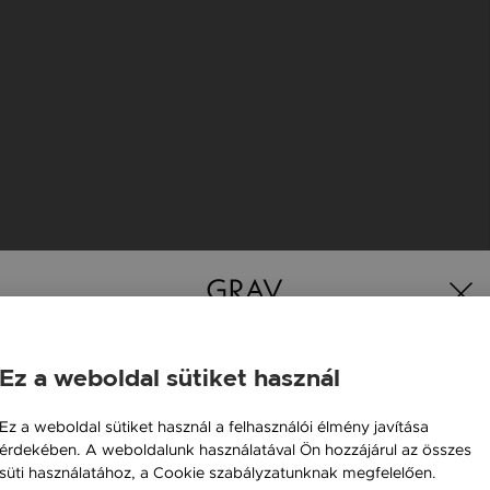
Ez a weboldal sütiket használ
Magyarország / HU
Ez a weboldal sütiket használ a felhasználói élmény javítása
K
érdekében. A weboldalunk használatával Ön hozzájárul az összes
Österreich / AT
süti használatához, a Cookie szabályzatunknak megfelelően.