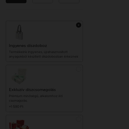
Ingyenes díszdoboz
Termékeink ingyenes, újrahasznosított
anyagokból készített díszdobozban érkeznek
Exkluzív díszcsomagolás
Prémium minőségű, alkalomhoz illő
csomagolás.
+1 590 Ft