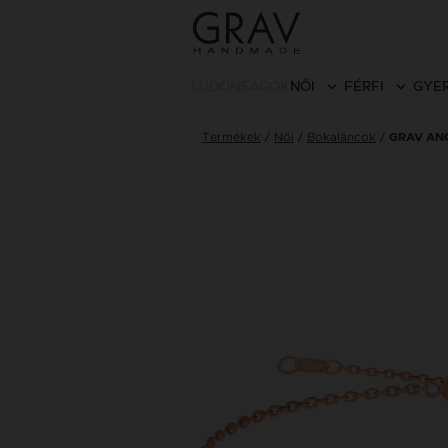
ÚJDONSÁGOK
NŐI
FÉRFI
GYE
Termékek
Női
Bokaláncok
GRAV AN