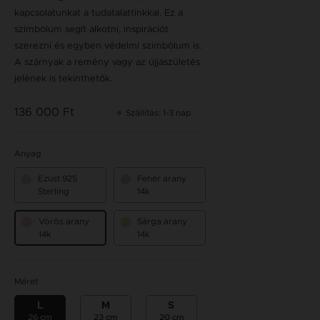
kapcsolatunkat a tudatalattinkkal. Ez a
szimbólum segít alkotni, inspirációt
szerezni és egyben védelmi szimbólum is.
A szárnyak a remény vagy az újjászületés
jelének is tekinthetők.
136 000 Ft
Szállítás: 1-3 nap
Anyag
Ezüst 925
Fehér arany
Sterling
14k
Vörös arany
Sárga arany
14k
14k
Méret
L
M
S
26 cm
23 cm
20 cm