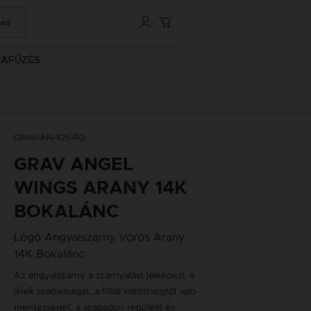
sés
RAFŰZÉS
GRAV-AN-426-RG
GRAV ANGEL
WINGS ARANY 14K
BOKALÁNC
Lógó Angyalszárny Vörös Arany
14K Bokalánc
Az angyalszárny a szárnyalást jelképezi, a
lélek szabadságát, a földi kötöttségtől való
mentességet, a szabadon repülést és