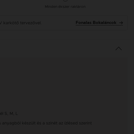
Minden ékszer raktáron
V karkötő tervezővel.
Fonalas Bokaláncok
l S, M, L
anyagból készült és a szinét az ízlésed szerint