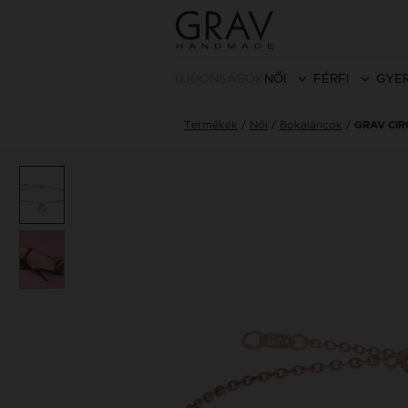
ÚJDONSÁGOK
NŐI
FÉRFI
GYE
Termékek
Női
Bokaláncok
GRAV CI