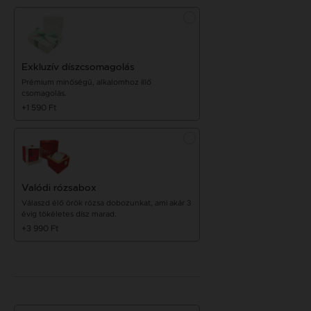
Exkluzív díszcsomagolás
Prémium minőségű, alkalomhoz illő
csomagolás.
+1 590 Ft
Valódi rózsabox
Válaszd élő örök rózsa dobozunkat, ami akár 3
évig tökéletes dísz marad.
+3 990 Ft