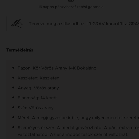
16 napos pénzvisszafizetési garancia
Tervezd meg a stílusodhoz illő GRAV karkötőt a GRA
Termékleírás
Fazon: Kör Vörös Arany 14K Bokalánc
Készleten: Készleten
Anyag: Vörös arany
Finomság: 14 karát
Szín: Vörös arany
Méret: A megjegyzésbe írd le, hogy milyen méretet szeretné
Személyes ékszer: A medál gravírozható. A pánt extra erős 
változtathatod. Az ár a módosítások szerint változhat.