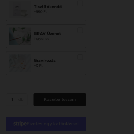
Tisztítókendő
+990 Ft
GRAV Üzenet
ingyenes
Gravírozás
+0 Ft
db
Kosárba teszem
Fizetés egy kattintással