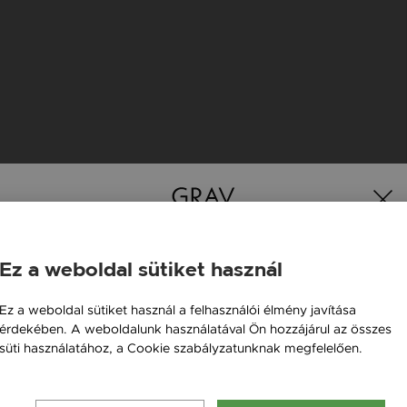
K
Ez a weboldal sütiket használ
Magyarország / HU
Ez a weboldal sütiket használ a felhasználói élmény javítása
érdekében. A weboldalunk használatával Ön hozzájárul az összes
Österreich / AT
Új kollekció
süti használatához, a Cookie szabályzatunknak megfelelően.
England / EN
Bővebben
România / RO