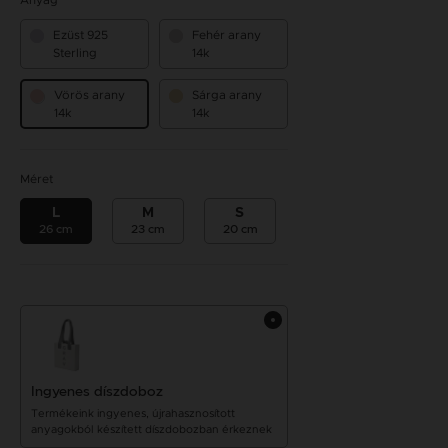
Anyag
Ezüst 925
Fehér arany
Sterling
14k
Vörös arany
Sárga arany
14k
14k
Méret
L
M
S
26 cm
23 cm
20 cm
Ingyenes díszdoboz
Termékeink ingyenes, újrahasznosított
anyagokból készített díszdobozban érkeznek