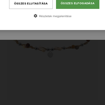
ÖSSZES ELFOGADÁSA
ÖSSZES ELUTASÍTÁSA
Česká republika / CZ
Slovensko / SK
Részletek megjelenítése
Slovenija / SI