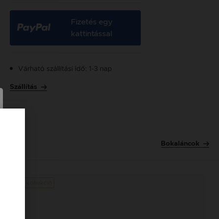
Fizetés egy
kattintással
Várható szállítási idő: 1-3 nap
Szállítás
Bokaláncok
Új kollekció