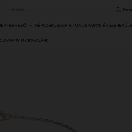
Kere
REK
TERVEZŐ
NÉPSZERŰEK
SPIRITUÁLIS
PÁROS ÉKSZEREK
ÚJ
RCLE ARANY 14K BOKALÁNC