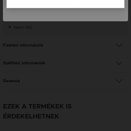
Slovenija / SI
Finomság: 14K
Szín: Fehér
Nem: Női
Fizetési információk
Szállítási információk
Garancia
EZEK A TERMÉKEK IS
ÉRDEKELHETNEK