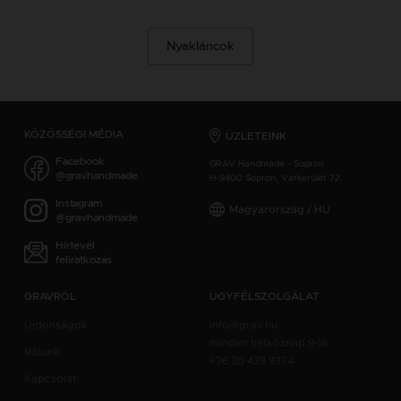
Nyakláncok
KÖZÖSSÉGI MÉDIA
ÜZLETEINK
Facebook
GRAV Handmade - Sopron
@gravhandmade
H-9400 Sopron, Várkerület 72.
Instagram
Magyarország / HU
@gravhandmade
Hírlevél
feliratkozás
GRAVRÓL
ÜGYFÉLSZOLGÁLAT
Újdonságok
info@grav.hu
minden hétköznap 9-16
Rólunk
+36 30 433 9374
Kapcsolat