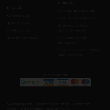
TUDÁSBÁZIS
TERVEZŐ
Arany, amit nem tudtál róla
Karkötő tervező
Ezüst, amit nem tudtál róla
Nyaklánc tervező
Mit érdemes az ékszer
Bokalánc tervező
készítésről tudnod?
Neves karlánc tervező
A Drágakövek mitől
különlegesek?
Ékszer vásárlás, karbantartás,
tippek - tanácsok
Fizetési lehetőségek
A vásárlás menete
Szerződési feltételeink
Adatvédelmi
elveink
Fizetési módok
Szállítási módok