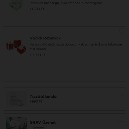
Prémium minőségű, alkalomhoz illő csomagolás.
+1 590 Ft
Valódi rózsabox
Válaszd élő örök rózsa dobozunkat, ami akár 3 évig tökéletes
dísz marad.
+3 990 Ft
Tisztítókendő
+990 Ft
GRAV Üzenet
ingyenes