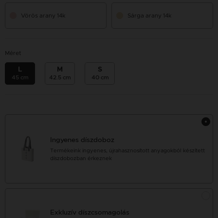
Vörös arany 14k
Sárga arany 14k
Méret
L
M
S
45 cm
42.5 cm
40 cm
Ingyenes díszdoboz
Termékeink ingyenes, újrahasznosított anyagokból készített
díszdobozban érkeznek
Exkluzív díszcsomagolás