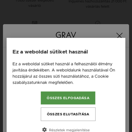
Több tízezer elégedett
Ingyenes házhozszállítás
21 000 Ft
vásárló
vásárlás felett
16 napos pénzvisszafizetési
Minden ékszer raktáron
garancia
Tervezd meg a stílusodhoz illő GRAV karkötőt a
Ez a weboldal sütiket használ
GRAV karkötő tervezővel.
Ez a weboldal sütiket használ a felhasználói élmény
Neves Nyakláncok
Magyarország / HU
javítása érdekében. A weboldalunk használatával Ön
hozzájárul az összes süti használatához, a Cookie
Österreich / AT
szabályzatunknak megfelelően.
Bővebben
Termékleírás
England / EN
ÖSSZES ELFOGADÁSA
România / RO
Fazon: Lógós Nagy Szív Fehér Arany 14K Nyaklánc
Česká republika / CZ
Készleten: Készleten
ÖSSZES ELUTASÍTÁSA
Szállítás: Ingyenes
Slovensko / SK
Részletek megjelenítése
Anyag: Fehér arany