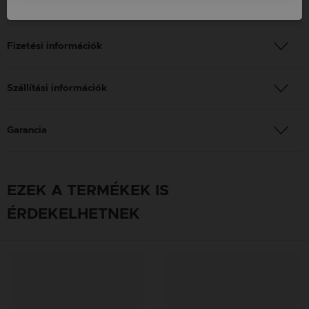
Nem: Női
Fizetési információk
Szállítási információk
Garancia
EZEK A TERMÉKEK IS
ÉRDEKELHETNEK