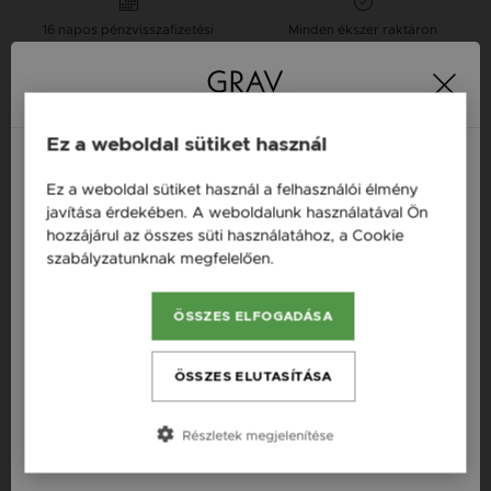
16 napos pénzvisszafizetési
Minden ékszer raktáron
garancia
Tervezd meg a stílusodhoz illő GRAV karkötőt a
GRAV karkötő tervezővel.
Ez a weboldal sütiket használ
Fonalas Bokaláncok
Ez a weboldal sütiket használ a felhasználói élmény
Magyarország / HU
javítása érdekében. A weboldalunk használatával Ön
hozzájárul az összes süti használatához, a Cookie
Termékleírás
Österreich / AT
szabályzatunknak megfelelően.
Bővebben
England / EN
Fazon: Lógós Vastag Kontúr Szív Lánccal Ezüst 925
ÖSSZES ELFOGADÁSA
Fonalas Bokalánc
România / RO
Készleten: Készleten
Česká republika / CZ
ÖSSZES ELUTASÍTÁSA
Anyag: Ezüst
Slovensko / SK
Finomság: 925
Részletek megjelenítése
Slovenija / SI
Szín: Ezüst