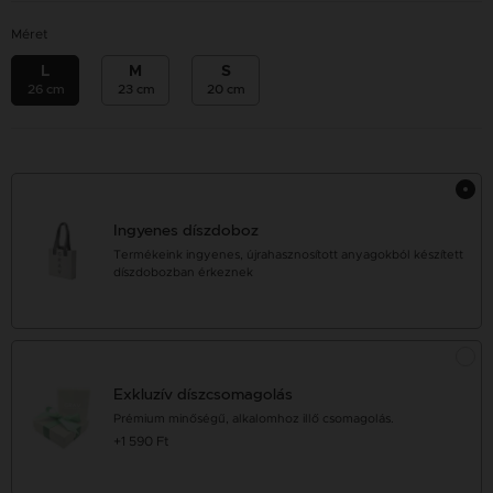
Méret
L
M
S
26 cm
23 cm
20 cm
Ingyenes díszdoboz
Termékeink ingyenes, újrahasznosított anyagokból készített
díszdobozban érkeznek
Exkluzív díszcsomagolás
Prémium minőségű, alkalomhoz illő csomagolás.
+1 590 Ft