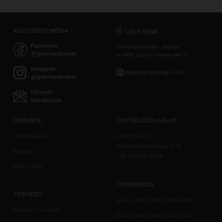
KÖZÖSSÉGI MÉDIA
ÜZLETEINK
Facebook
GRAV Handmade - Sopron
@gravhandmade
H-9400 Sopron, Várkerület 72.
Instagram
Magyarország / HU
@gravhandmade
Hírlevél
feliratkozás
GRAVRÓL
ÜGYFÉLSZOLGÁLAT
Újdonságok
info@grav.hu
minden hétköznap 9-16
Rólunk
+36 30 433 9374
Kapcsolat
TUDÁSBÁZIS
TERVEZŐ
Arany, amit nem tudtál róla
Karkötő tervező
Ezüst, amit nem tudtál róla