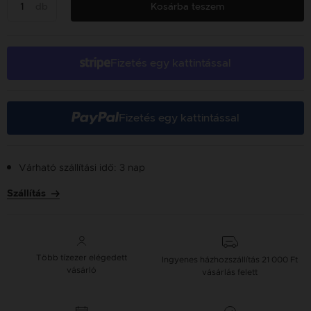
db
Kosárba teszem
Fizetés egy kattintással
Fizetés egy kattintással
Várható szállítási idő: 3 nap
Szállítás
Több tízezer elégedett
Ingyenes házhozszállítás
21 000 Ft
vásárló
vásárlás felett