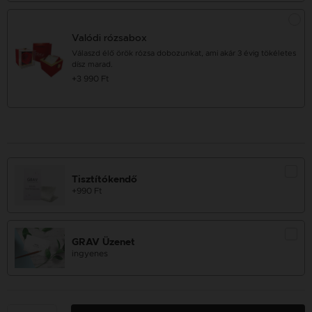
Valódi rózsabox
Válaszd élő örök rózsa dobozunkat, ami akár 3 évig tökéletes
dísz marad.
+3 990 Ft
Tisztítókendő
+990 Ft
GRAV Üzenet
ingyenes