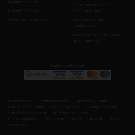
Nyaklánc tervező
Mit érdemes az ékszer
Bokalánc tervező
készítésről tudnod?
Neves karlánc tervező
A Drágakövek mitől
különlegesek?
Ékszer vásárlás, karbantartás,
tippek - tanácsok
Fizetési lehetőségek
Fizetési módok
Szállítási módok
Ügyfélszolgálatunk
Garanciális feltételek
Modellt Keresünk
A vásárlás menete
Szerződési feltételeink
Adatvédelmi elveink
Panaszbejelentes
Témakörök
Karkötő csoportok
Bokalánc
csoportok