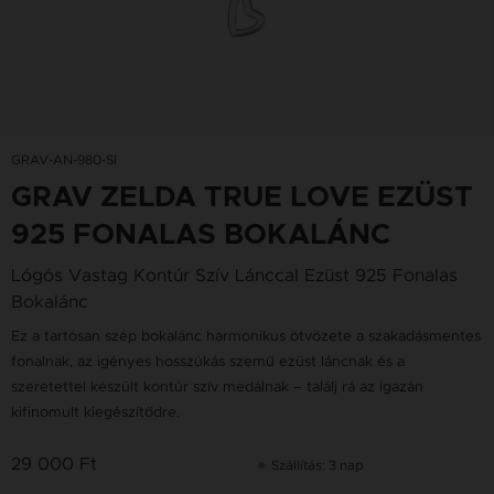
GRAV-AN-980-SI
GRAV ZELDA TRUE LOVE EZÜST
925 FONALAS BOKALÁNC
Lógós Vastag Kontúr Szív Lánccal Ezüst 925 Fonalas
Bokalánc
Ez a tartósan szép bokalánc harmonikus ötvözete a szakadásmentes
fonalnak, az igényes hosszúkás szemű ezüst láncnak és a
szeretettel készült kontúr szív medálnak – találj rá az igazán
kifinomult kiegészítődre.
29 000 Ft
Szállítás: 3 nap