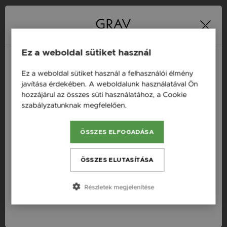
16 napos pénzvisszafizetési
Minden ékszer raktáron
garancia
Ez a weboldal sütiket használ
Ez a weboldal sütiket használ a felhasználói élmény
Termékleírás
Magyarország / HU
javítása érdekében. A weboldalunk használatával Ön
hozzájárul az összes süti használatához, a Cookie
Österreich / AT
Fazon: Lóhere Arany 14K Fülbevaló
szabályzatunknak megfelelően.
Bővebben
England / EN
Készleten: Készleten
ÖSSZES ELFOGADÁSA
România / RO
Szállítás: Ingyenes
Anyag: Sárga arany
Česká republika / CZ
ÖSSZES ELUTASÍTÁSA
Finomság: 14K
Slovensko / SK
Szín: Arany
Részletek megjelenítése
Slovenija / SI
Nem: Női