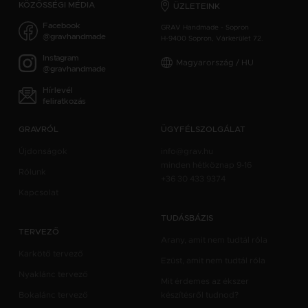
KÖZÖSSÉGI MÉDIA
ÜZLETEINK
Facebook
GRAV Handmade - Sopron
@gravhandmade
H-9400 Sopron, Várkerület 72.
Instagram
Magyarország / HU
@gravhandmade
Hírlevél
feliratkozás
GRAVRÓL
ÜGYFÉLSZOLGÁLAT
Újdonságok
info@grav.hu
minden hétköznap 9-16
Rólunk
+36 30 433 9374
Kapcsolat
TUDÁSBÁZIS
TERVEZŐ
Arany, amit nem tudtál róla
Karkötő tervező
Ezüst, amit nem tudtál róla
Nyaklánc tervező
Mit érdemes az ékszer
Bokalánc tervező
készítésről tudnod?