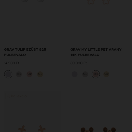
GRAV TULIP EZÜST 925
GRAV MY LITTLE PET ARANY
FÜLBEVALÓ
14K FÜLBEVALÓ
14 900 Ft
89 000 Ft
14K
14K
14K
14K
14K
14K
Új kollekció