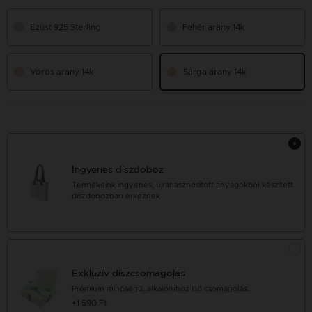
Ezüst 925 Sterling
Fehér arany 14k
Vörös arany 14k
Sárga arany 14k
Ingyenes díszdoboz
Termékeink ingyenes, újrahasznosított anyagokból készített
díszdobozban érkeznek
Exkluzív díszcsomagolás
Prémium minőségű, alkalomhoz illő csomagolás.
+1 590 Ft