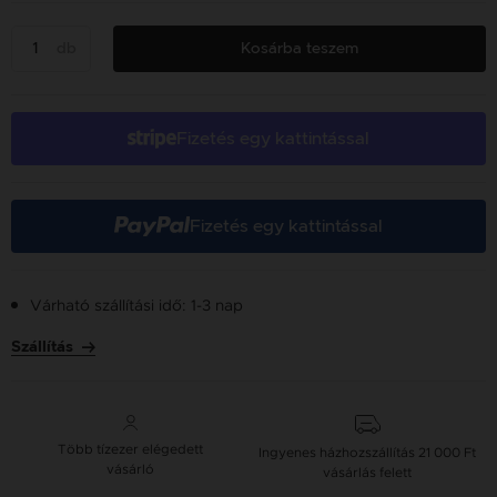
db
Kosárba teszem
Fizetés egy kattintással
Fizetés egy kattintással
Várható szállítási idő: 1-3 nap
Szállítás
Több tízezer elégedett
Ingyenes házhozszállítás
21 000 Ft
vásárló
vásárlás felett