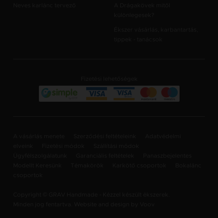
Neves karlánc tervező
A Drágakövek mitől
különlegesek?
Ékszer vásárlás, karbantartás,
tippek - tanácsok
Fizetési lehetőségek
A vásárlás menete
Szerződési feltételeink
Adatvédelmi
elveink
Fizetési módok
Szállítási módok
Ügyfélszolgálatunk
Garanciális feltételek
Panaszbejelentes
Modellt Keresünk
Témakörök
Karkötő csoportok
Bokalánc
csoportok
Copyright © GRAV Handmade - Kézzel készült ékszerek.
Minden jog fentartva. Website and design by
Voov