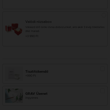
Valódi rózsabox
Válaszd élő örök rózsa dobozunkat, ami akár 3 évig tökéletes
dísz marad.
+3 990 Ft
Tisztítókendő
+990 Ft
GRAV Üzenet
ingyenes