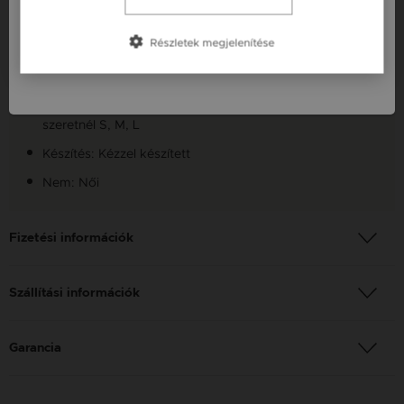
Anyag: Ezüst
Slovensko / SK
Részletek megjelenítése
Finomság: 925
Slovenija / SI
Szín: Ezüst
Méret: A megjegyzésbe írd le, hogy milyen méretet
szeretnél S, M, L
Készítés: Kézzel készített
Nem: Női
Fizetési információk
Szállítási információk
Garancia