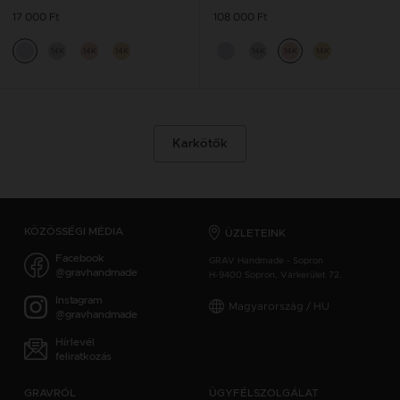
17 000 Ft
108 000 Ft
14K
14K
14K
14K
14K
14K
Karkötők
KÖZÖSSÉGI MÉDIA
ÜZLETEINK
Facebook
GRAV Handmade - Sopron
@gravhandmade
H-9400 Sopron, Várkerület 72.
Instagram
Magyarország / HU
@gravhandmade
Hírlevél
feliratkozás
GRAVRÓL
ÜGYFÉLSZOLGÁLAT