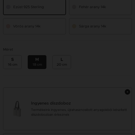
Ezüst 925 Sterling
Fehér arany 14k
Vörös arany 14k
Sárga arany 14k
Méret
S
M
L
16 cm
18 cm
20 cm
Ingyenes díszdoboz
Termékeink ingyenes, újrahasznosított anyagokból készített
díszdobozban érkeznek