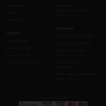
Újdonságok
info@grav.hu
minden hétköznap 9-16
Rólunk
+36 30 433 9374
Kapcsolat
TUDÁSBÁZIS
TERVEZŐ
Arany, amit nem tudtál róla
Karkötő tervező
Ezüst, amit nem tudtál róla
Nyaklánc tervező
Mit érdemes az ékszer
Bokalánc tervező
készítésről tudnod?
Neves karlánc tervező
A Drágakövek mitől
különlegesek?
Ékszer vásárlás, karbantartás,
tippek - tanácsok
Fizetési lehetőségek