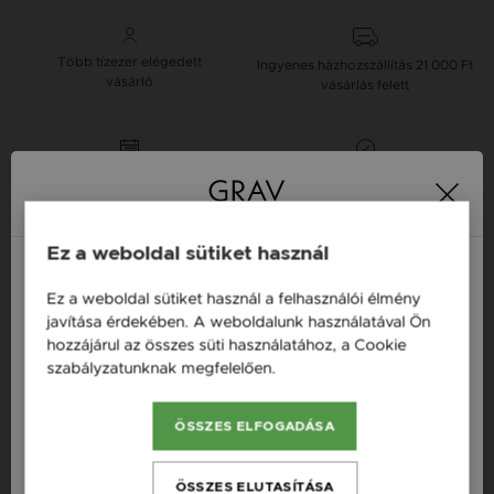
Több tízezer elégedett
Ingyenes házhozszállítás
21 000 Ft
vásárló
vásárlás felett
16 napos pénzvisszafizetési
Minden ékszer raktáron
garancia
Tervezd meg a stílusodhoz illő GRAV karkötőt a
Ez a weboldal sütiket használ
GRAV karkötő tervezővel.
Ez a weboldal sütiket használ a felhasználói élmény
Fonalas Karkötők
Magyarország / HU
javítása érdekében. A weboldalunk használatával Ön
hozzájárul az összes süti használatához, a Cookie
Österreich / AT
szabályzatunknak megfelelően.
Bővebben
Termékleírás
England / EN
ÖSSZES ELFOGADÁSA
România / RO
Fazon: Lótusz Ezüst 925 Karkötő
Česká republika / CZ
Készleten: Készleten
ÖSSZES ELUTASÍTÁSA