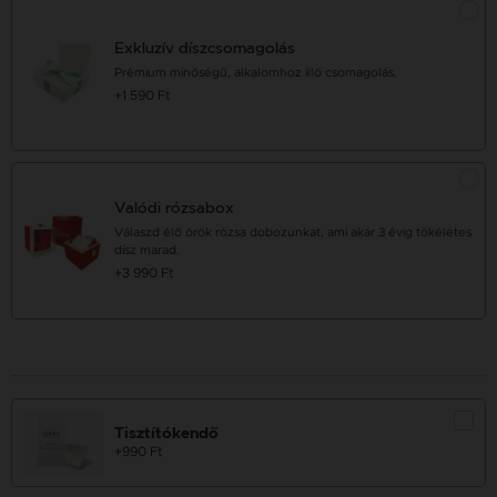
Exkluzív díszcsomagolás
Prémium minőségű, alkalomhoz illő csomagolás.
+1 590 Ft
Valódi rózsabox
Válaszd élő örök rózsa dobozunkat, ami akár 3 évig tökéletes
dísz marad.
+3 990 Ft
Tisztítókendő
+990 Ft