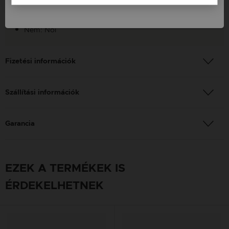
Finomság: 925
Nem: Női
Fizetési információk
Szállítási információk
Garancia
EZEK A TERMÉKEK IS
ÉRDEKELHETNEK