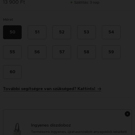
13 900 Ft
Szállítás: 3 nap
Méret
50
51
52
53
54
55
56
57
58
59
60
További segítségre van szükséged? Kattints!
Ingyenes díszdoboz
Termékeink ingyenes, újrahasznosított anyagokból készített