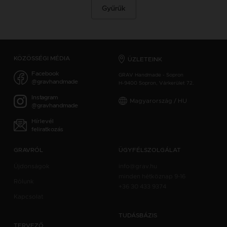
Gyűrűk
KÖZÖSSÉGI MÉDIA
ÜZLETEINK
Facebook
GRAV Handmade - Sopron
@gravhandmade
H-9400 Sopron, Várkerület 72.
Instagram
Magyarország / HU
@gravhandmade
Hírlevél
feliratkozás
GRAVRÓL
ÜGYFÉLSZOLGÁLAT
Újdonságok
info@grav.hu
minden hétköznap 9-16
Rólunk
+36 30 433 9374
Kapcsolat
TUDÁSBÁZIS
TERVEZŐ