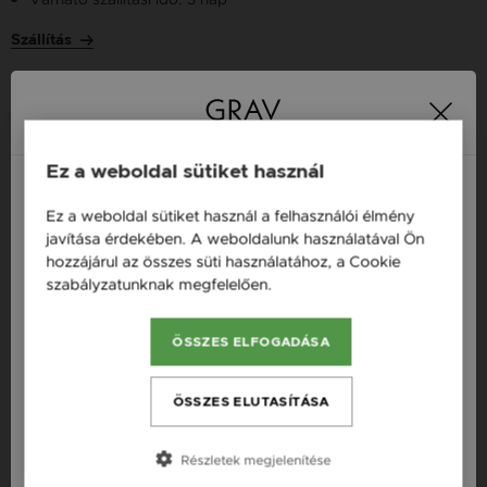
Szállítás
Több tízezer elégedett
Ingyenes házhozszállítás
21 000 Ft
vásárló
vásárlás felett
Ez a weboldal sütiket használ
Ez a weboldal sütiket használ a felhasználói élmény
Magyarország / HU
javítása érdekében. A weboldalunk használatával Ön
16 napos pénzvisszafizetési
Minden ékszer raktáron
hozzájárul az összes süti használatához, a Cookie
Österreich / AT
garancia
szabályzatunknak megfelelően.
Bővebben
England / EN
ÖSSZES ELFOGADÁSA
Termékleírás
România / RO
Česká republika / CZ
ÖSSZES ELUTASÍTÁSA
Fazon: Makramé Gyűrű
Slovensko / SK
Készleten: Készleten
Részletek megjelenítése
Slovenija / SI
Anyag: Ezüst, Fonal