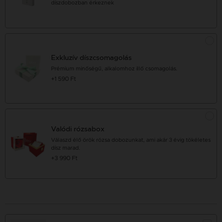
díszdobozban érkeznek
Exkluzív díszcsomagolás
Prémium minőségű, alkalomhoz illő csomagolás.
+1 590 Ft
Valódi rózsabox
Válaszd élő örök rózsa dobozunkat, ami akár 3 évig tökéletes
dísz marad.
+3 990 Ft