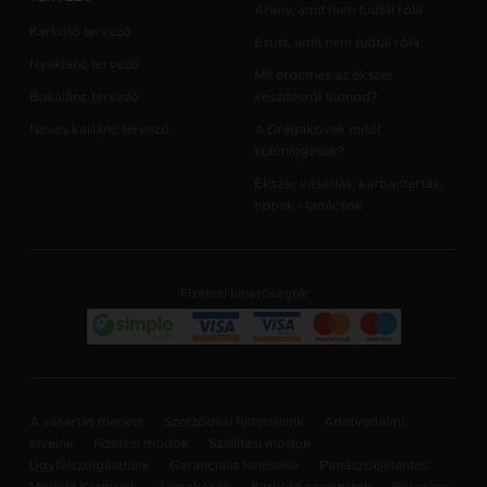
Arany, amit nem tudtál róla
Karkötő tervező
Ezüst, amit nem tudtál róla
Nyaklánc tervező
Mit érdemes az ékszer
Bokalánc tervező
készítésről tudnod?
Neves karlánc tervező
A Drágakövek mitől
különlegesek?
Ékszer vásárlás, karbantartás,
tippek - tanácsok
Fizetési lehetőségek
A vásárlás menete
Szerződési feltételeink
Adatvédelmi
elveink
Fizetési módok
Szállítási módok
Ügyfélszolgálatunk
Garanciális feltételek
Panaszbejelentes