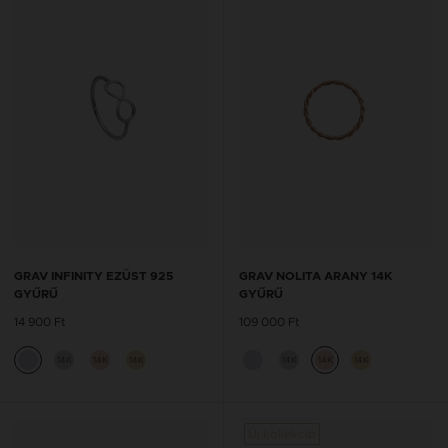
GRAV INFINITY EZÜST 925
GRAV NOLITA ARANY 14K
GYŰRŰ
GYŰRŰ
14 900 Ft
109 000 Ft
14K
14K
14K
14K
14K
14K
Új kollekció