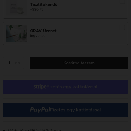
Tisztítókendő
+990 Ft
GRAV Üzenet
ingyenes
db
Kosárba teszem
Fizetés egy kattintással
Fizetés egy kattintással
Várható szállítási idő: 3 nap