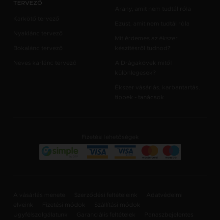
TERVEZŐ
Arany, amit nem tudtál róla
Karkötő tervező
Ezüst, amit nem tudtál róla
Nyaklánc tervező
Mit érdemes az ékszer
Bokalánc tervező
készítésről tudnod?
Neves karlánc tervező
A Drágakövek mitől
különlegesek?
Ékszer vásárlás, karbantartás,
tippek - tanácsok
Fizetési lehetőségek
A vásárlás menete
Szerződési feltételeink
Adatvédelmi
elveink
Fizetési módok
Szállítási módok
Ügyfélszolgálatunk
Garanciális feltételek
Panaszbejelentes