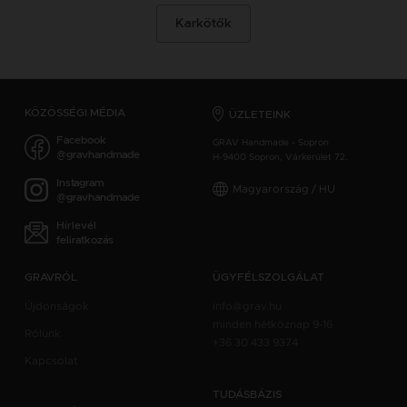
Karkötők
KÖZÖSSÉGI MÉDIA
ÜZLETEINK
Facebook
GRAV Handmade - Sopron
@gravhandmade
H-9400 Sopron, Várkerület 72.
Instagram
Magyarország / HU
@gravhandmade
Hírlevél
feliratkozás
GRAVRÓL
ÜGYFÉLSZOLGÁLAT
Újdonságok
info@grav.hu
minden hétköznap 9-16
Rólunk
+36 30 433 9374
Kapcsolat
TUDÁSBÁZIS