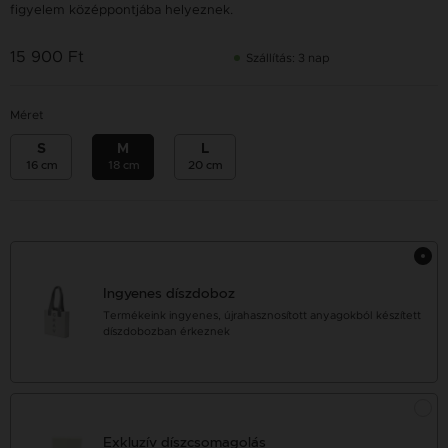
figyelem középpontjába helyeznek.
15 900 Ft
Szállítás: 3 nap
Méret
S
M
L
16 cm
18 cm
20 cm
Ingyenes díszdoboz
Termékeink ingyenes, újrahasznosított anyagokból készített
díszdobozban érkeznek
Exkluzív díszcsomagolás