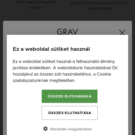
Több tízezer elégedett
Ingyenes házhozszállítás
21 000 Ft
vásárló
vásárlás felett
16 napos pénzvisszafizetési
Minden ékszer raktáron
garancia
Ez a weboldal sütiket használ
Tervezd meg a stílusodhoz illő GRAV karkötőt a
GRAV karkötő tervezővel.
Ez a weboldal sütiket használ a felhasználói élmény
Magyarország / HU
javítása érdekében. A weboldalunk használatával Ön
Fonalas Karkötők
hozzájárul az összes süti használatához, a Cookie
Österreich / AT
szabályzatunknak megfelelően.
Bővebben
England / EN
Termékleírás
ÖSSZES ELFOGADÁSA
România / RO
Fazon: Makramé Színes Kristály Ezüst 925 Karkötő
Česká republika / CZ
ÖSSZES ELUTASÍTÁSA
Készleten: Készleten
Slovensko / SK
Anyag: Ezüst, Kristály
Részletek megjelenítése
Slovenija / SI