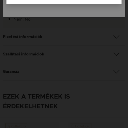
Finomság: 925
Szín: Ezüst
Nem: Női
Fizetési információk
Szállítási információk
Garancia
EZEK A TERMÉKEK IS
ÉRDEKELHETNEK
Új kollekció
Új kollekció