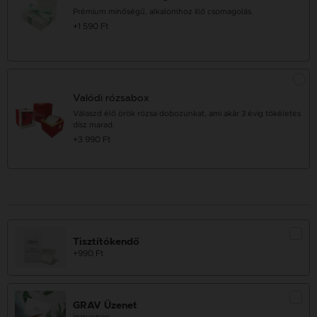
Prémium minőségű, alkalomhoz illő csomagolás.
+1 590 Ft
Valódi rózsabox
Válaszd élő örök rózsa dobozunkat, ami akár 3 évig tökéletes
dísz marad.
+3 990 Ft
Tisztítókendő
+990 Ft
GRAV Üzenet