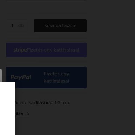
db
Kosárba teszem
Fizetés egy kattintással
Fizetés egy
kattintással
Várható szállítási idő: 1-3 nap
Szállítás