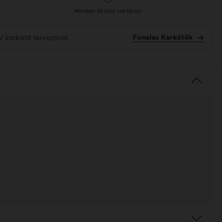
Minden ékszer raktáron
V karkötő tervezővel.
Fonalas Karkötők