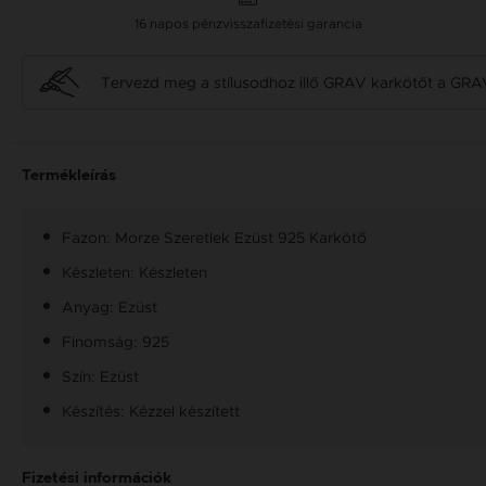
16 napos pénzvisszafizetési garancia
Tervezd meg a stílusodhoz illő GRAV karkötőt a GRA
Termékleírás
Fazon: Morze Szeretlek Ezüst 925 Karkötő
Készleten: Készleten
Anyag: Ezüst
Finomság: 925
Szín: Ezüst
Készítés: Kézzel készített
Fizetési információk