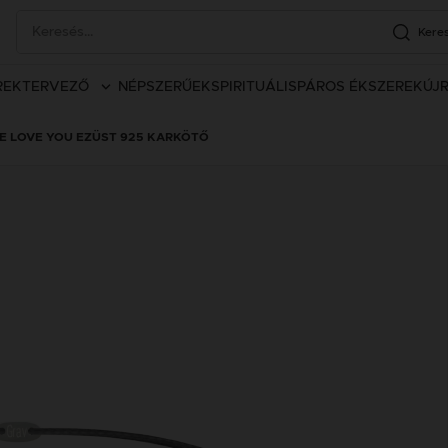
Kere
REK
TERVEZŐ
NÉPSZERŰEK
SPIRITUÁLIS
PÁROS ÉKSZEREK
ÚJ
E LOVE YOU EZÜST 925 KARKÖTŐ