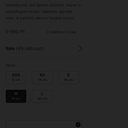
személynek, akit igazán szeretsz, hiszen a
visszafogott ékszer tökéletes ajándék
ötlet. A karkötő vékony fonállal készül.
9 990 Ft
Szállítás: 1-3 nap
(49 változat)
Szín
Méret
XXS
XS
S
12 cm
14 cm
16 cm
M
L
18 cm
20 cm