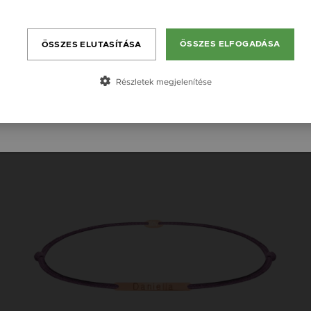
England / EN
Bővebben
K
România / RO
ÖSSZES ELFOGADÁSA
ÖSSZES ELUTASÍTÁSA
Česká republika / CZ
Slovensko / SK
Részletek megjelenítése
Gravírozható
Slovenija / SI