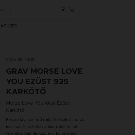
sés
RAFŰZÉS
GRAV-BR-446-SI
GRAV MORSE LOVE
YOU EZÜST 925
KARKÖTŐ
Morze Love You Kicsi Ezüst
Karkötő
Fejezd ki a benned rejlő érzéseket morze
jelekkel. A karkötőn a Szeretlek felirat
található. Ajándékozd egy különleges