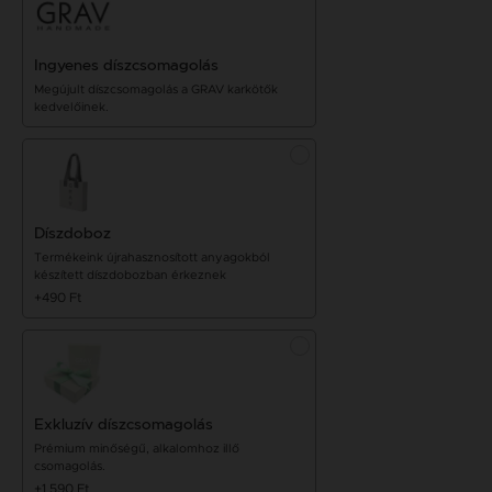
Ingyenes díszcsomagolás
Megújult díszcsomagolás a GRAV karkötők
kedvelőinek.
Díszdoboz
Termékeink újrahasznosított anyagokból
készített díszdobozban érkeznek
+490 Ft
Exkluzív díszcsomagolás
Prémium minőségű, alkalomhoz illő
csomagolás.
+1 590 Ft