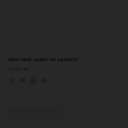
GRAV PAGE ARANY 14K KARKÖTŐ
45 900 Ft
14K
14K
14K
Új kollekció
Gravírozható