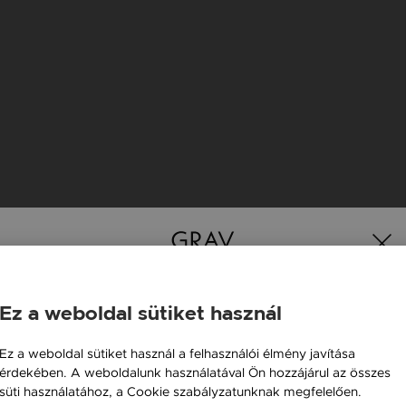
Ez a weboldal sütiket használ
Magyarország / HU
Ez a weboldal sütiket használ a felhasználói élmény javítása
érdekében. A weboldalunk használatával Ön hozzájárul az összes
Österreich / AT
süti használatához, a Cookie szabályzatunknak megfelelően.