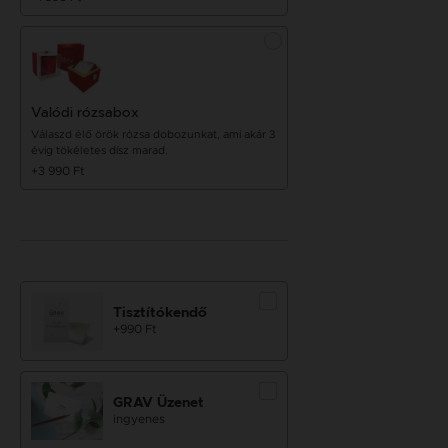
Valódi rózsabox
Válaszd élő örök rózsa dobozunkat, ami akár 3
évig tökéletes dísz marad.
+3 990 Ft
Tisztítókendő
+990 Ft
GRAV Üzenet
ingyenes