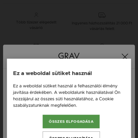
Több tízezer elégedett
Ingyenes házhozszállítás
21 000 Ft
vásárló
vásárlás felett
16 napos pénzvisszafizetési
Minden ékszer raktáron
garancia
Ez a weboldal sütiket használ
Tervezd meg a stílusodhoz illő GRAV karkötőt a
GRAV karkötő tervezővel.
Ez a weboldal sütiket használ a felhasználói élmény
Fonalas Karkötők
Magyarország / HU
javítása érdekében. A weboldalunk használatával Ön
hozzájárul az összes süti használatához, a Cookie
Österreich / AT
szabályzatunknak megfelelően.
Bővebben
Termékleírás
England / EN
ÖSSZES ELFOGADÁSA
România / RO
Fazon: Nagy Kontúr Kör Sárga Arany 14K Karkötő
Česká republika / CZ