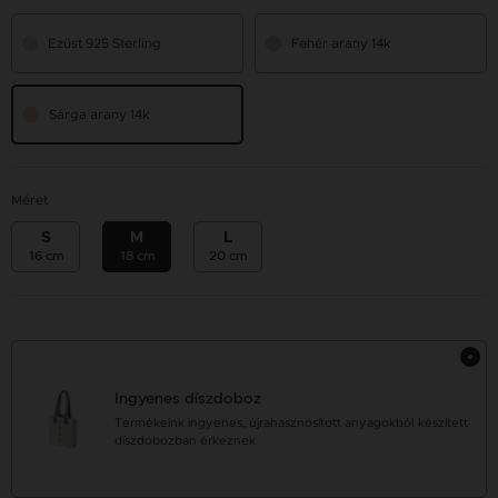
Ezüst 925 Sterling
Fehér arany 14k
Sárga arany 14k
Méret
S
M
L
16 cm
18 cm
20 cm
Ingyenes díszdoboz
Termékeink ingyenes, újrahasznosított anyagokból készített
díszdobozban érkeznek