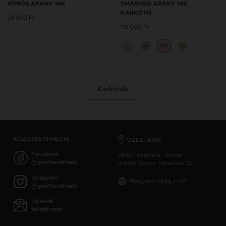
VÖRÖS ARANY 14K
SMARAGD ARANY 14K
KARKÖTŐ
29 900 Ft
118 000 Ft
14K
14K
14K
Karkötők
KÖZÖSSÉGI MÉDIA
ÜZLETEINK
Facebook
GRAV Handmade - Sopron
@gravhandmade
H-9400 Sopron, Várkerület 72.
Instagram
Magyarország / HU
@gravhandmade
Hírlevél
feliratkozás