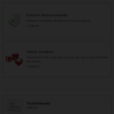
Exkluzív díszcsomagolás
Prémium minőségű, alkalomhoz illő csomagolás.
+1 590 Ft
Valódi rózsabox
Válaszd élő örök rózsa dobozunkat, ami akár 3 évig tökéletes
dísz marad.
+3 990 Ft
Tisztítókendő
+990 Ft