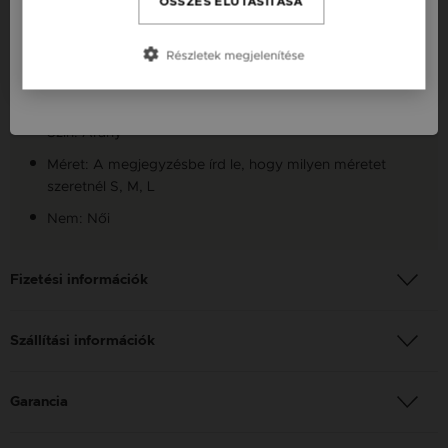
Készleten: Készleten
ÖSSZES ELUTASÍTÁSA
Slovensko / SK
Szállítás: Ingyenes
Részletek megjelenítése
Slovenija / SI
Anyag: Sárga arany
Finomság: 14 karát
Szín: Arany
Méret: A megjegyzésbe írd le, hogy milyen méretet
szeretnél S, M, L
Nem: Női
Fizetési információk
Szállítási információk
Garancia