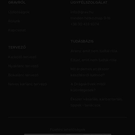
GRAVRÓL
ÜGYFÉLSZOLGÁLAT
Újdonságok
info@grav.hu
minden hétköznap 9-16
Rólunk
+36 30 433 9374
Kapcsolat
TUDÁSBÁZIS
TERVEZŐ
Arany, amit nem tudtál róla
Karkötő tervező
Ezüst, amit nem tudtál róla
Nyaklánc tervező
Mit érdemes az ékszer
Bokalánc tervező
készítésről tudnod?
Neves karlánc tervező
A Drágakövek mitől
különlegesek?
Ékszer vásárlás, karbantartás,
tippek - tanácsok
Fizetési lehetőségek