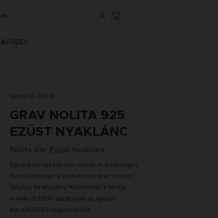
sés
RAFŰZÉS
GRAV-NL-337-SI
GRAV NOLITA 925
EZÜST NYAKLÁNC
Nolita Kör Ezüst Nyaklánc
Egyedi tervezésű kör medál. A különleges
forma biztosan a kedvenced lesz, hiszen
stílusos és elegáns. Kombináld a Nolita
kollekció többi darabjával az igazán
egyedülálló megjelenésért.