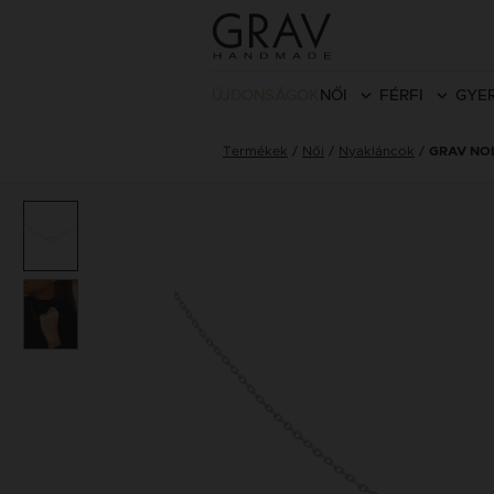
ÚJDONSÁGOK
NŐI
FÉRFI
GYE
Termékek
Női
Nyakláncok
GRAV NO