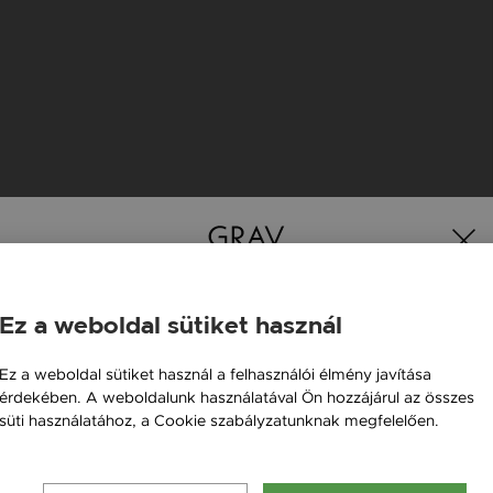
K
Ez a weboldal sütiket használ
Magyarország / HU
Ez a weboldal sütiket használ a felhasználói élmény javítása
érdekében. A weboldalunk használatával Ön hozzájárul az összes
Österreich / AT
süti használatához, a Cookie szabályzatunknak megfelelően.
England / EN
Bővebben
România / RO