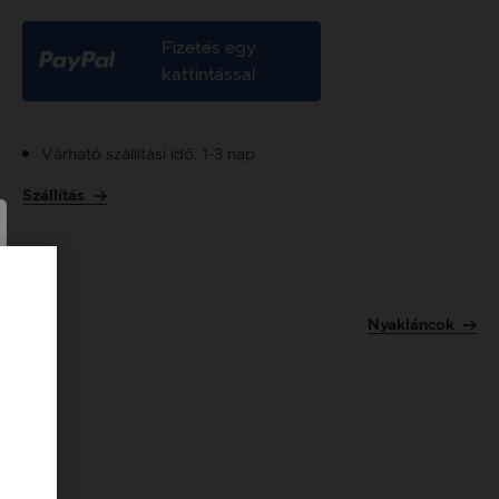
Fizetés egy
kattintással
Várható szállítási idő: 1-3 nap
Szállítás
Nyakláncok