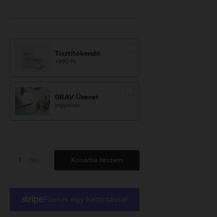
Tisztítókendő
+990 Ft
GRAV Üzenet
ingyenes
db
Kosárba teszem
Fizetés egy kattintással