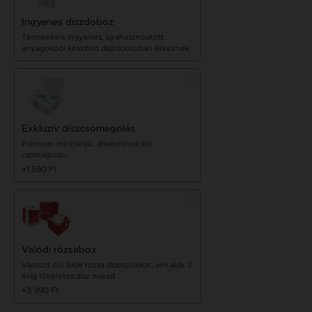
Ingyenes díszdoboz
Termékeink ingyenes, újrahasznosított
anyagokból készített díszdobozban érkeznek
Exkluzív díszcsomagolás
Prémium minőségű, alkalomhoz illő
csomagolás.
+1 590 Ft
Valódi rózsabox
Válaszd élő örök rózsa dobozunkat, ami akár 3
évig tökéletes dísz marad.
+3 990 Ft