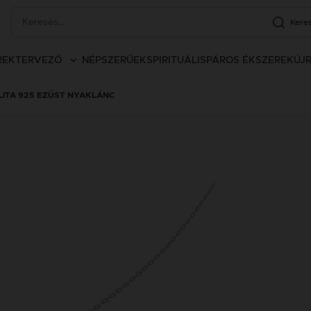
Kere
REK
TERVEZŐ
NÉPSZERŰEK
SPIRITUÁLIS
PÁROS ÉKSZEREK
ÚJ
LITA 925 EZÜST NYAKLÁNC