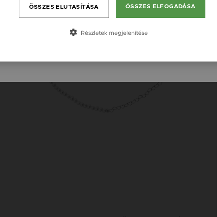
ÖSSZES ELFOGADÁSA
ÖSSZES ELUTASÍTÁSA
Česká republika / CZ
Slovensko / SK
Részletek megjelenítése
Slovenija / SI