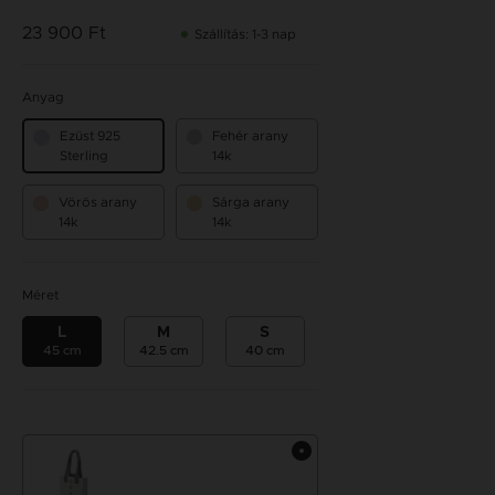
23 900 Ft
Szállítás: 1-3 nap
Anyag
Ezüst 925
Fehér arany
Sterling
14k
Vörös arany
Sárga arany
14k
14k
Méret
L
M
S
45 cm
42.5 cm
40 cm