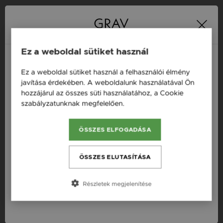
16 napos pénzvisszafizetési
Minden ékszer raktáron
garancia
Ez a weboldal sütiket használ
Ez a weboldal sütiket használ a felhasználói élmény
Termékleírás
Magyarország / HU
javítása érdekében. A weboldalunk használatával Ön
hozzájárul az összes süti használatához, a Cookie
Österreich / AT
Fazon: Kör Fehér Arany 14K Fülbevaló
szabályzatunknak megfelelően.
Bővebben
England / EN
Készleten: Készleten
ÖSSZES ELFOGADÁSA
România / RO
Szállítás: Ingyenes
Anyag: Fehér arany
Česká republika / CZ
ÖSSZES ELUTASÍTÁSA
Finomság: 14 karát
Slovensko / SK
Szín: Fehér
Részletek megjelenítése
Slovenija / SI
Nem: Női