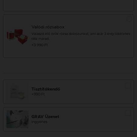
Valódi rózsabox
Válaszd élő örök rózsa dobozunkat, ami akár 3 évig tökéletes
dísz marad.
+3 990 Ft
Tisztítókendő
+990 Ft
GRAV Üzenet
ingyenes