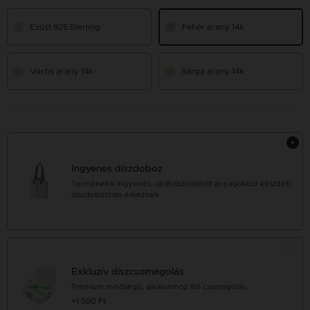
Ezüst 925 Sterling
Fehér arany 14k
Vörös arany 14k
Sárga arany 14k
Ingyenes díszdoboz
Termékeink ingyenes, újrahasznosított anyagokból készített
díszdobozban érkeznek
Exkluzív díszcsomagolás
Prémium minőségű, alkalomhoz illő csomagolás.
+1 590 Ft