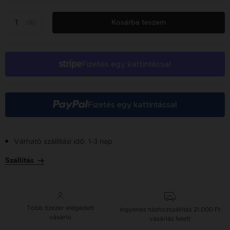
db
Kosárba teszem
Fizetés egy kattintással
Fizetés egy kattintással
Várható szállítási idő: 1-3 nap
Szállítás
Több tízezer elégedett
Ingyenes házhozszállítás
21 000 Ft
vásárló
vásárlás felett