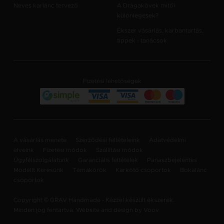
Neves karlánc tervező
A Drágakövek mitől
különlegesek?
Ékszer vásárlás, karbantartás,
tippek - tanácsok
Fizetési lehetőségek
A vásárlás menete
Szerződési feltételeink
Adatvédelmi
elveink
Fizetési módok
Szállítási módok
Ügyfélszolgálatunk
Garanciális feltételek
Panaszbejelentes
Modellt Keresünk
Témakörök
Karkötő csoportok
Bokalánc
csoportok
Copyright © GRAV Handmade - Kézzel készült ékszerek.
Minden jog fentartva. Website and design by
Voov