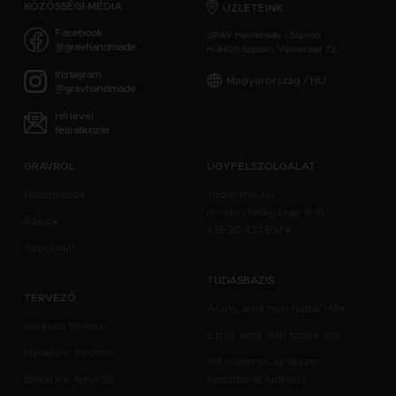
KÖZÖSSÉGI MÉDIA
ÜZLETEINK
Facebook
GRAV Handmade - Sopron
@gravhandmade
H-9400 Sopron, Várkerület 72.
Instagram
Magyarország / HU
@gravhandmade
Hírlevél
feliratkozás
GRAVRÓL
ÜGYFÉLSZOLGÁLAT
Újdonságok
info@grav.hu
minden hétköznap 9-16
Rólunk
+36 30 433 9374
Kapcsolat
TUDÁSBÁZIS
TERVEZŐ
Arany, amit nem tudtál róla
Karkötő tervező
Ezüst, amit nem tudtál róla
Nyaklánc tervező
Mit érdemes az ékszer
Bokalánc tervező
készítésről tudnod?