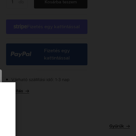
db
Kosárba teszem
Fizetés egy kattintással
Fizetés egy
kattintással
Várható szállítási idő: 1-3 nap
Szállítás
Gyűrűk