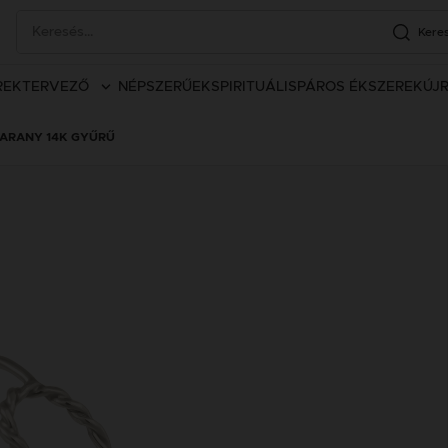
Kere
REK
TERVEZŐ
NÉPSZERŰEK
SPIRITUÁLIS
PÁROS ÉKSZEREK
ÚJ
 ARANY 14K GYŰRŰ