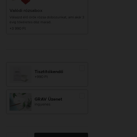
Valódi rózsabox
Válaszd élő örök rózsa dobozunkat, ami akár 3
évig tökéletes dísz marad.
+3 990 Ft
Tisztítókendő
+990 Ft
GRAV Üzenet
ingyenes