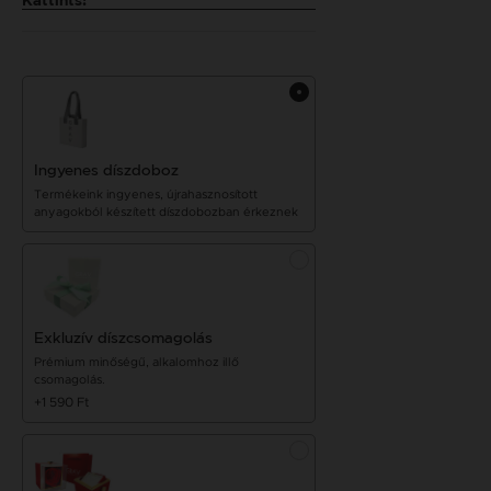
Kattints!
Ingyenes díszdoboz
Termékeink ingyenes, újrahasznosított
anyagokból készített díszdobozban érkeznek
Exkluzív díszcsomagolás
Prémium minőségű, alkalomhoz illő
csomagolás.
+1 590 Ft