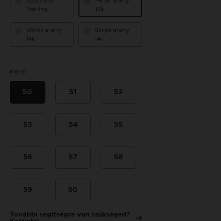
Ezüst 925
Fehér arany
Sterling
14k
Vörös arany
Sárga arany
14k
14k
Méret
50
51
52
53
54
55
56
57
58
59
60
További segítségre van szükséged?