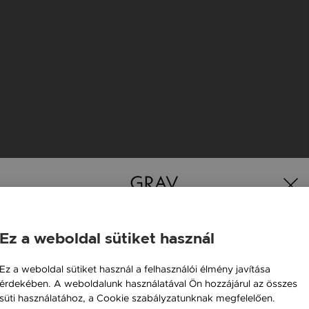
Ez a weboldal sütiket használ
Magyarország / HU
Ez a weboldal sütiket használ a felhasználói élmény javítása
K
érdekében. A weboldalunk használatával Ön hozzájárul az összes
Österreich / AT
süti használatához, a Cookie szabályzatunknak megfelelően.