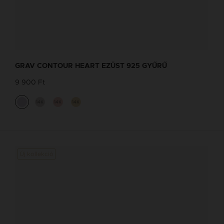
GRAV CONTOUR HEART EZÜST 925 GYŰRŰ
9 900 Ft
14K
14K
14K
Új kollekció