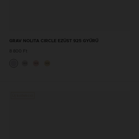
GRAV NOLITA CIRCLE EZÜST 925 GYŰRŰ
8 800 Ft
14K
14K
14K
Új kollekció