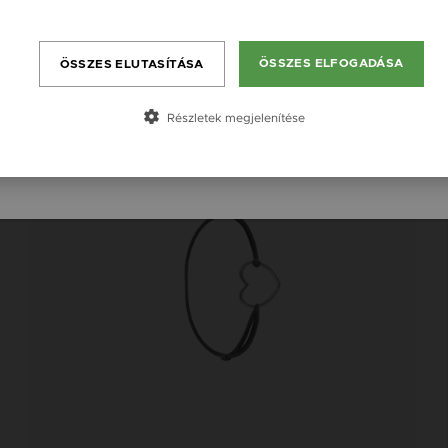
England / EN
Bővebben
România / RO
ÖSSZES ELFOGADÁSA
ÖSSZES ELUTASÍTÁSA
Česká republika / CZ
Slovensko / SK
Részletek megjelenítése
Slovenija / SI