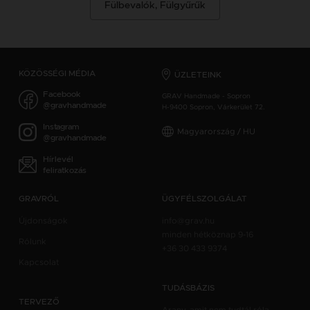
Fülbevalók, Fülgyűrűk
KÖZÖSSÉGI MÉDIA
ÜZLETEINK
Facebook
GRAV Handmade - Sopron
@gravhandmade
H-9400 Sopron, Várkerület 72.
Instagram
Magyarország / HU
@gravhandmade
Hírlevél
feliratkozás
GRAVRÓL
ÜGYFÉLSZOLGÁLAT
Újdonságok
info@grav.hu
minden hétköznap 9-16
Rólunk
+36 30 433 9374
Kapcsolat
TUDÁSBÁZIS
TERVEZŐ