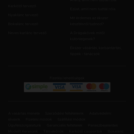
Arany, amit nem tudtál róla
Karkötő tervező
Ezüst, amit nem tudtál róla
Nyaklánc tervező
Mit érdemes az ékszer
Bokalánc tervező
készítésről tudnod?
Neves karlánc tervező
A Drágakövek mitől
különlegesek?
Ékszer vásárlás, karbantartás,
tippek - tanácsok
Fizetési lehetőségek
A vásárlás menete
Szerződési feltételeink
Adatvédelmi
elveink
Fizetési módok
Szállítási módok
Ügyfélszolgálatunk
Garanciális feltételek
Panaszbejelentes
Modellt Keresünk
Témakörök
Karkötő csoportok
Bokalánc