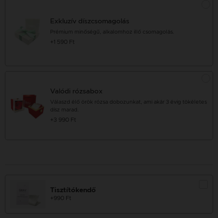
Exkluzív díszcsomagolás
Prémium minőségű, alkalomhoz illő csomagolás.
+1 590 Ft
Valódi rózsabox
Válaszd élő örök rózsa dobozunkat, ami akár 3 évig tökéletes
dísz marad.
+3 990 Ft
Tisztítókendő
+990 Ft