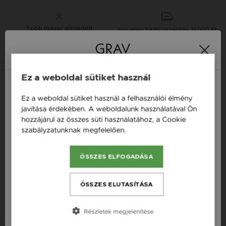
Több tízezer elégedett
Ingyenes házhozszállítás
21 000 Ft
vásárló
vásárlás felett
Ez a weboldal sütiket használ
16 napos pénzvisszafizetési
Minden ékszer raktáron
garancia
Ez a weboldal sütiket használ a felhasználói élmény
Magyarország / HU
javítása érdekében. A weboldalunk használatával Ön
hozzájárul az összes süti használatához, a Cookie
Österreich / AT
Termékleírás
szabályzatunknak megfelelően.
Bővebben
England / EN
Fazon: Végtelen Ezüst 925 Fülbevaló
ÖSSZES ELFOGADÁSA
România / RO
Készleten: Készleten
Česká republika / CZ
ÖSSZES ELUTASÍTÁSA
Szállítás: Ingyenes
Slovensko / SK
Anyag: Ezüst
Részletek megjelenítése
Slovenija / SI
Finomság: 925