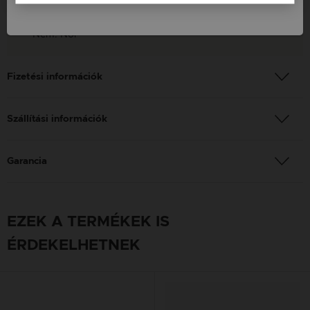
Szín: Ezüst
Nem: Női
Fizetési információk
Szállítási információk
Garancia
EZEK A TERMÉKEK IS
ÉRDEKELHETNEK