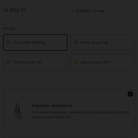
14 900 Ft
Szállítás: 1-3 nap
Anyag
Ezüst 925 Sterling
Fehér arany 14k
Vörös arany 14k
Sárga arany 14k
Ingyenes díszdoboz
Termékeink ingyenes, újrahasznosított anyagokból készített
díszdobozban érkeznek