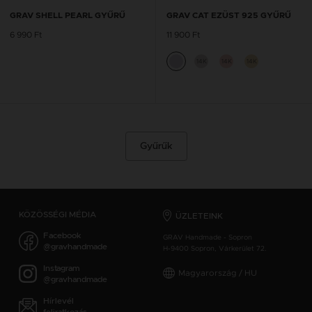
GRAV SHELL PEARL GYŰRŰ
GRAV CAT EZÜST 925 GYŰRŰ
6 990 Ft
11 900 Ft
14K
14K
14K
Gyűrűk
KÖZÖSSÉGI MÉDIA
ÜZLETEINK
Facebook
GRAV Handmade - Sopron
@gravhandmade
H-9400 Sopron, Várkerület 72.
Instagram
Magyarország / HU
@gravhandmade
Hírlevél