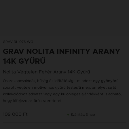
GRAV-RI-1076-WG
GRAV NOLITA INFINITY ARANY
14K GYŰRŰ
Nolita Végtelen Fehér Arany 14K Gyűrű
Összekapcsolódás, hűség és időtállóság - mindezt egy gyönyörű
sodrott végtelen motívumos gyűrű testesíti meg, amelyet saját
kollekciódhoz adhatsz vagy egy különleges ajándékként is adható,
hogy kifejezd az örök szeretetet.
109 000 Ft
Szállítás: 3 nap