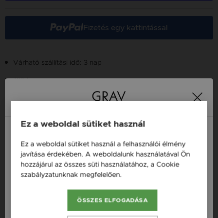
Fizetés egy kattintással
Várható szállítási idő: 3 nap
Szállítás
Ez a weboldal sütiket használ
Több tízezer elégedett
Ingyenes házhozszállítás
21 000 Ft
vásárló
vásárlás felett
Ez a weboldal sütiket használ a felhasználói élmény
Magyarország / HU
javítása érdekében. A weboldalunk használatával Ön
hozzájárul az összes süti használatához, a Cookie
Österreich / AT
szabályzatunknak megfelelően.
Bővebben
16 napos pénzvisszafizetési
Minden ékszer raktáron
garancia
England / EN
ÖSSZES ELFOGADÁSA
România / RO