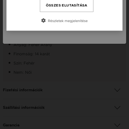
Termékleírás
Česká republika / CZ
ÖSSZES ELUTASÍTÁSA
Slovensko / SK
Fazon: Nolita Végtelen Fehér Arany 14K Gyűrű
Részletek megjelenítése
Slovenija / SI
Szállítás: Ingyenes
Készleten: Készleten
Anyag: Fehér Arany
Finomság: 14 karát
Szín: Fehér
Nem: Női
Fizetési információk
Szállítási információk
Garancia