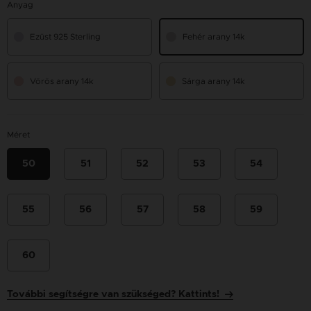
Anyag
Ezüst 925 Sterling
Fehér arany 14k
Vörös arany 14k
Sárga arany 14k
Méret
50
51
52
53
54
55
56
57
58
59
60
További segítségre van szükséged? Kattints!