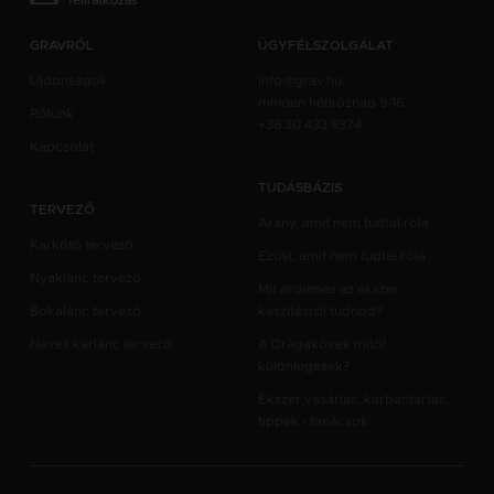
feliratkozás
GRAVRÓL
ÜGYFÉLSZOLGÁLAT
Újdonságok
info@grav.hu
minden hétköznap 9-16
Rólunk
+36 30 433 9374
Kapcsolat
TUDÁSBÁZIS
TERVEZŐ
Arany, amit nem tudtál róla
Karkötő tervező
Ezüst, amit nem tudtál róla
Nyaklánc tervező
Mit érdemes az ékszer
Bokalánc tervező
készítésről tudnod?
Neves karlánc tervező
A Drágakövek mitől
különlegesek?
Ékszer vásárlás, karbantartás,
tippek - tanácsok