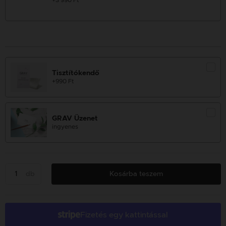
+3 990 Ft
Tisztítókendő
+990 Ft
GRAV Üzenet
ingyenes
db
Kosárba teszem
Fizetés egy kattintással