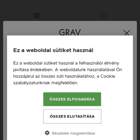
16 napos pénzvisszafizetési
Minden ékszer raktáron
garancia
Tervezd meg a stílusodhoz illő GRAV karkötőt a
Ez a weboldal sütiket használ
GRAV karkötő tervezővel.
Fonalas Karkötők
Ez a weboldal sütiket használ a felhasználói élmény
Magyarország / HU
javítása érdekében. A weboldalunk használatával Ön
hozzájárul az összes süti használatához, a Cookie
Österreich / AT
Termékleírás
szabályzatunknak megfelelően.
Bővebben
England / EN
Fazon: Rózsa Arany 14K Karkötő
ÖSSZES ELFOGADÁSA
România / RO
Készleten: Készleten
Česká republika / CZ
ÖSSZES ELUTASÍTÁSA
Anyag: Sárga arany
Slovensko / SK
Finomság: 14K
Részletek megjelenítése
Slovenija / SI
Szín: Arany