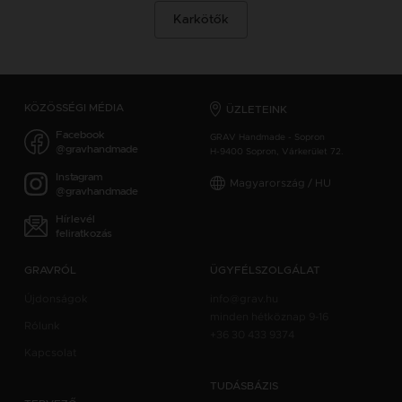
Karkötők
KÖZÖSSÉGI MÉDIA
ÜZLETEINK
Facebook
GRAV Handmade - Sopron
@gravhandmade
H-9400 Sopron, Várkerület 72.
Instagram
Magyarország / HU
@gravhandmade
Hírlevél
feliratkozás
GRAVRÓL
ÜGYFÉLSZOLGÁLAT
Újdonságok
info@grav.hu
minden hétköznap 9-16
Rólunk
+36 30 433 9374
Kapcsolat
TUDÁSBÁZIS