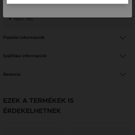
Készítés: Kézzel készített
Nem: Női
Fizetési információk
Szállítási információk
Garancia
EZEK A TERMÉKEK IS
ÉRDEKELHETNEK