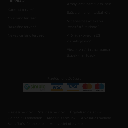
TERVEZŐ
Arany, amit nem tudtál róla
Karkötő tervező
Ezüst, amit nem tudtál róla
Nyaklánc tervező
Mit érdemes az ékszer
Bokalánc tervező
készítésről tudnod?
Neves karlánc tervező
A Drágakövek mitől
különlegesek?
Ékszer vásárlás, karbantartás,
tippek - tanácsok
Fizetési lehetőségek
Fizetési módok
Szállítási módok
Ügyfélszolgálatunk
Garanciális feltételek
Modellt Keresünk
A vásárlás menete
Szerződési feltételeink
Adatvédelmi elveink