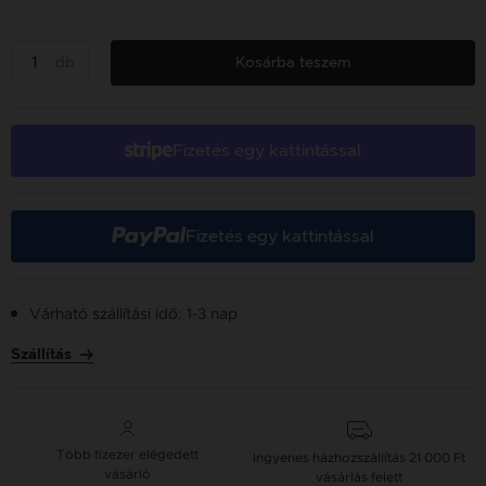
db
Kosárba teszem
Fizetés egy kattintással
Fizetés egy kattintással
Várható szállítási idő: 1-3 nap
Szállítás
Több tízezer elégedett
Ingyenes házhozszállítás
21 000 Ft
vásárló
vásárlás felett