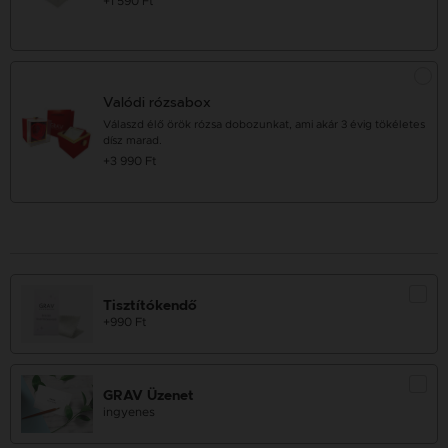
+1 590 Ft
Valódi rózsabox
Válaszd élő örök rózsa dobozunkat, ami akár 3 évig tökéletes
dísz marad.
+3 990 Ft
Tisztítókendő
+990 Ft
GRAV Üzenet
ingyenes