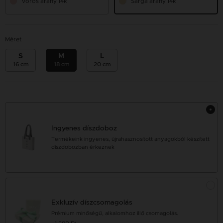
Vörös arany 14k
Sárga arany 14k
Méret
S
M
L
16 cm
18 cm
20 cm
Ingyenes díszdoboz
Termékeink ingyenes, újrahasznosított anyagokból készített
díszdobozban érkeznek
Exkluzív díszcsomagolás
Prémium minőségű, alkalomhoz illő csomagolás.