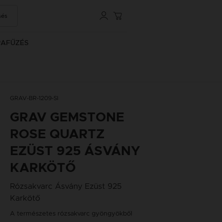
sés
RAFŰZÉS
GRAV-BR-1209-SI
GRAV GEMSTONE
ROSE QUARTZ
EZÜST 925 ÁSVÁNY
KARKÖTŐ
Rózsakvarc Ásvány Ezüst 925
Karkötő
A természetes rózsakvarc gyöngyökből