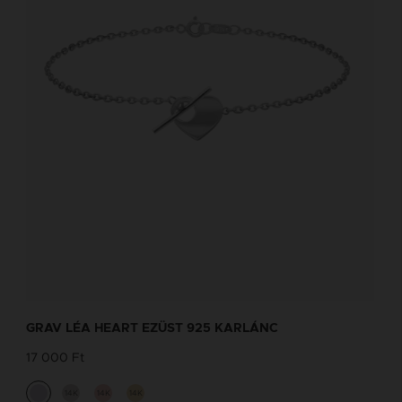
GRAV LÉA HEART EZÜST 925 KARLÁNC
17 000 Ft
14K
14K
14K