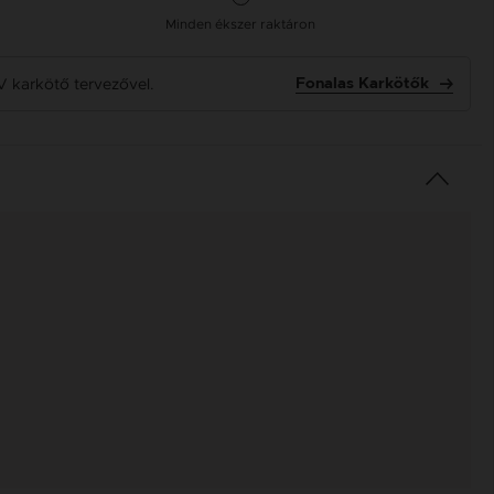
Minden ékszer raktáron
V karkötő tervezővel.
Fonalas Karkötők