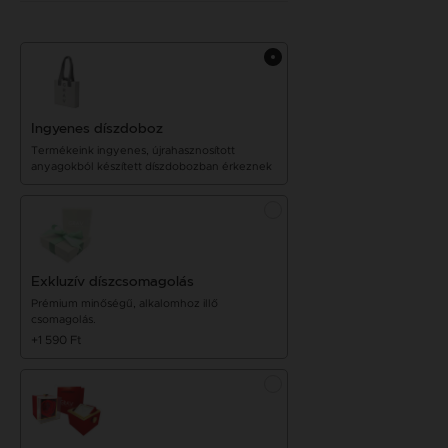
Ingyenes díszdoboz
Termékeink ingyenes, újrahasznosított
anyagokból készített díszdobozban érkeznek
Exkluzív díszcsomagolás
Prémium minőségű, alkalomhoz illő
csomagolás.
+1 590 Ft