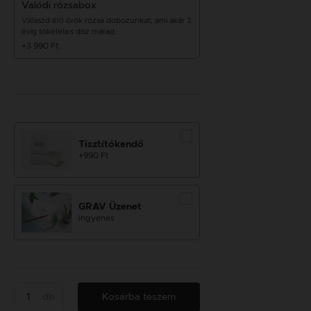
Valódi rózsabox
Válaszd élő örök rózsa dobozunkat, ami akár 3
évig tökéletes dísz marad.
+3 990 Ft
Tisztítókendő
+990 Ft
GRAV Üzenet
ingyenes
db
Kosárba teszem