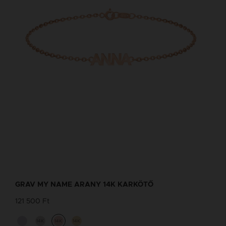
GRAV MY NAME ARANY 14K KARKÖTŐ
121 500 Ft
14K
14K
14K