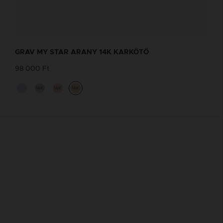
GRAV MY STAR ARANY 14K KARKÖTŐ
98 000 Ft
14K
14K
14K