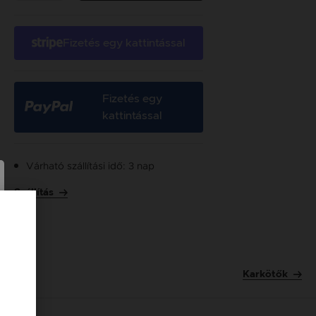
Fizetés egy kattintással
Fizetés egy
kattintással
Várható szállítási idő: 3 nap
Szállítás
Karkötők