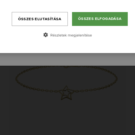
England / EN
Bővebben
Új kollekció
România / RO
ÖSSZES ELFOGADÁSA
ÖSSZES ELUTASÍTÁSA
Česká republika / CZ
Slovensko / SK
Részletek megjelenítése
Slovenija / SI