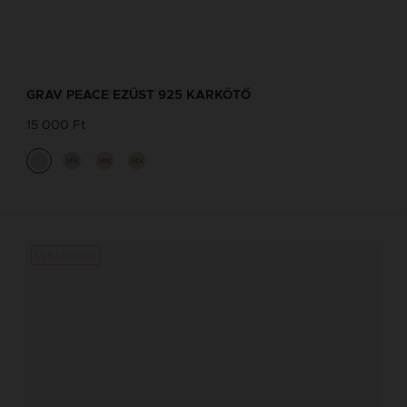
GRAV PEACE EZÜST 925 KARKÖTŐ
15 000 Ft
14K
14K
14K
Új kollekció