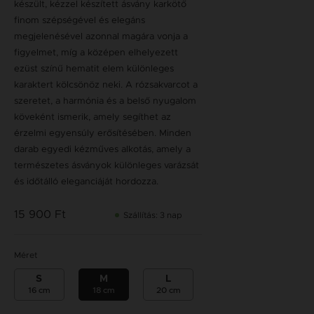
készült, kézzel készített ásvány karkötő
finom szépségével és elegáns
megjelenésével azonnal magára vonja a
figyelmet, míg a középen elhelyezett
ezüst színű hematit elem különleges
karaktert kölcsönöz neki. A rózsakvarcot a
szeretet, a harmónia és a belső nyugalom
köveként ismerik, amely segíthet az
érzelmi egyensúly erősítésében. Minden
darab egyedi kézműves alkotás, amely a
természetes ásványok különleges varázsát
és időtálló eleganciáját hordozza.
15 900 Ft
Szállítás: 3 nap
Méret
S
M
L
16 cm
18 cm
20 cm