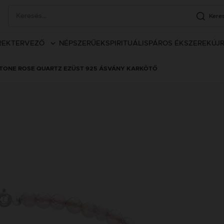
Kere
REK
TERVEZŐ
NÉPSZERŰEK
SPIRITUÁLIS
PÁROS ÉKSZEREK
ÚJ
TONE ROSE QUARTZ EZÜST 925 ÁSVÁNY KARKÖTŐ