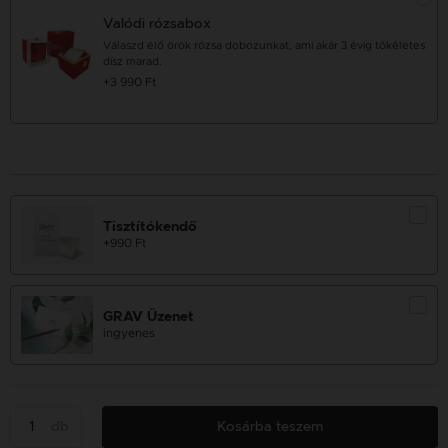
Valódi rózsabox
Válaszd élő örök rózsa dobozunkat, ami akár 3 évig tökéletes
dísz marad.
+3 990 Ft
Tisztítókendő
+990 Ft
GRAV Üzenet
ingyenes
db
Kosárba teszem