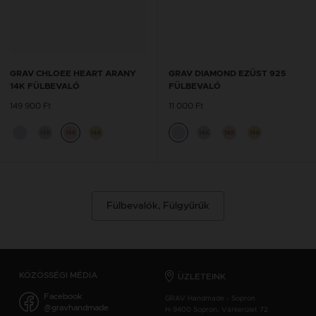
GRAV CHLOEE HEART ARANY
GRAV DIAMOND EZÜST 925
14K FÜLBEVALÓ
FÜLBEVALÓ
149 900 Ft
11 000 Ft
14K
14K
14K
14K
14K
14K
Fülbevalók, Fülgyűrűk
KÖZÖSSÉGI MÉDIA
ÜZLETEINK
Facebook
GRAV Handmade - Sopron
@gravhandmade
H-9400 Sopron, Várkerület 72.