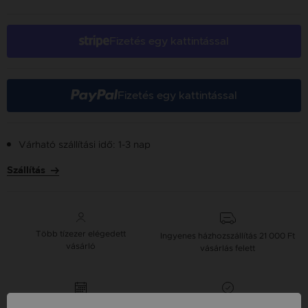
Fizetés egy kattintással
Fizetés egy kattintással
Várható szállítási idő: 1-3 nap
Szállítás
Több tízezer elégedett
Ingyenes házhozszállítás
21 000 Ft
vásárló
vásárlás felett
16 napos pénzvisszafizetési
Minden ékszer raktáron