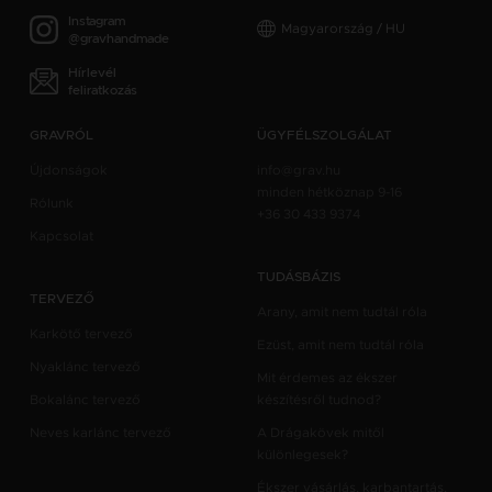
Instagram
Magyarország / HU
@gravhandmade
Hírlevél
feliratkozás
GRAVRÓL
ÜGYFÉLSZOLGÁLAT
Újdonságok
info@grav.hu
minden hétköznap 9-16
Rólunk
+36 30 433 9374
Kapcsolat
TUDÁSBÁZIS
TERVEZŐ
Arany, amit nem tudtál róla
Karkötő tervező
Ezüst, amit nem tudtál róla
Nyaklánc tervező
Mit érdemes az ékszer
Bokalánc tervező
készítésről tudnod?
Neves karlánc tervező
A Drágakövek mitől
különlegesek?
Ékszer vásárlás, karbantartás,