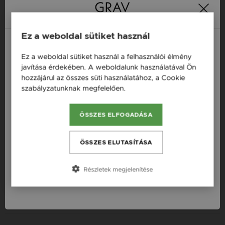
garancia
Ez a weboldal sütiket használ
Termékleírás
Ez a weboldal sütiket használ a felhasználói élmény
Magyarország / HU
javítása érdekében. A weboldalunk használatával Ön
Fazon: Spinell Ásvány Ezüst 925 Fülbevaló
hozzájárul az összes süti használatához, a Cookie
Österreich / AT
Szállítás: Ingyenes
szabályzatunknak megfelelően.
Bővebben
England / EN
Készleten: Készleten
ÖSSZES ELFOGADÁSA
România / RO
Anyag: Ezüst, Spinell
Finomság: 925
Česká republika / CZ
ÖSSZES ELUTASÍTÁSA
Szín: Ezüst
Slovensko / SK
Nem: Női
Részletek megjelenítése
Slovenija / SI
Fizetési információk