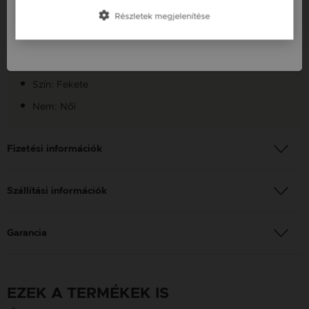
Részletek megjelenítése
Fazon: Spinell Ásvány Ujjperc Gyűrű
Slovenija / SI
Készleten: Készleten
Anyag: Spinell
Szín: Fekete
Nem: Női
Fizetési információk
Szállítási információk
Garancia
EZEK A TERMÉKEK IS