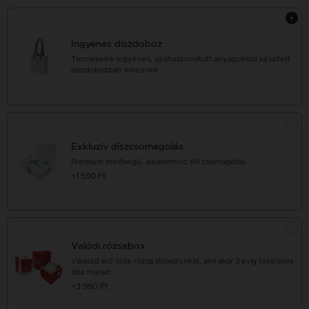
Ingyenes díszdoboz
Termékeink ingyenes, újrahasznosított anyagokból készített
díszdobozban érkeznek
Exkluzív díszcsomagolás
Prémium minőségű, alkalomhoz illő csomagolás.
+1 590 Ft
Valódi rózsabox
Válaszd élő örök rózsa dobozunkat, ami akár 3 évig tökéletes
dísz marad.
+3 990 Ft