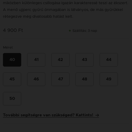
miközben különleges csillogása igazán karakteressé teszi az ékszert.
A menő ujjperc gyűrű önmagában is látványos, de más gyűrűkkel
rétegezve még divatosabb hatást kelt.
4 900 Ft
Szállítás: 3 nap
Méret
40
41
42
43
44
45
46
47
48
49
50
További segítségre van szükséged? Kattints!