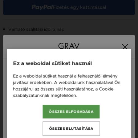
Fizetés egy kattintással
Várható szállítási idő: 3 nap
Szállítás
Ez a weboldal sütiket használ
Több tízezer elégedett
Ingyenes házhozszállítás
21 000 Ft
vásárló
Ez a weboldal sütiket használ a felhasználói élmény
vásárlás felett
Magyarország / HU
javítása érdekében. A weboldalunk használatával Ön
hozzájárul az összes süti használatához, a Cookie
Österreich / AT
szabályzatunknak megfelelően.
Bővebben
16 napos pénzvisszafizetési
Minden ékszer raktáron
England / EN
garancia
ÖSSZES ELFOGADÁSA
România / RO
Česká republika / CZ
Termékleírás
ÖSSZES ELUTASÍTÁSA
Slovensko / SK