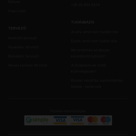
Rólunk
+36 30 433 9374
Kapcsolat
TUDÁSBÁZIS
TERVEZŐ
Arany, amit nem tudtál róla
Karkötő tervező
Ezüst, amit nem tudtál róla
Nyaklánc tervező
Mit érdemes az ékszer
Bokalánc tervező
készítésről tudnod?
Neves karlánc tervező
A Drágakövek mitől
különlegesek?
Ékszer vásárlás, karbantartás,
tippek - tanácsok
Fizetési lehetőségek