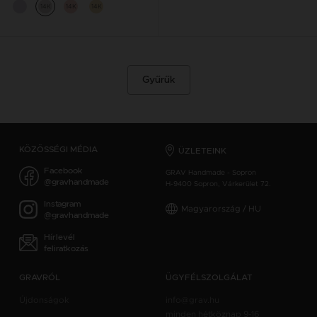
14K
14K
14K
Gyűrűk
KÖZÖSSÉGI MÉDIA
ÜZLETEINK
Facebook
GRAV Handmade - Sopron
@gravhandmade
H-9400 Sopron, Várkerület 72.
Instagram
Magyarország / HU
@gravhandmade
Hírlevél
feliratkozás
GRAVRÓL
ÜGYFÉLSZOLGÁLAT
Újdonságok
info@grav.hu
minden hétköznap 9-16