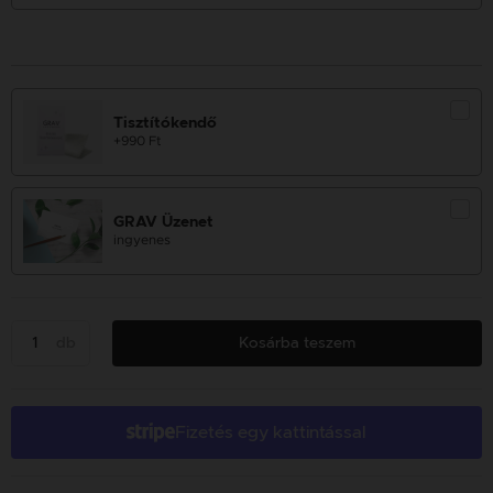
Tisztítókendő
+990 Ft
GRAV Üzenet
ingyenes
db
Kosárba teszem
Fizetés egy kattintással