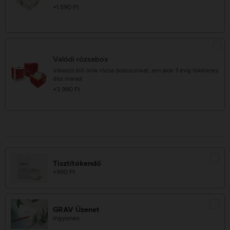
+1 590 Ft
Valódi rózsabox
Válaszd élő örök rózsa dobozunkat, ami akár 3 évig tökéletes
dísz marad.
+3 990 Ft
Tisztítókendő
+990 Ft
GRAV Üzenet
ingyenes