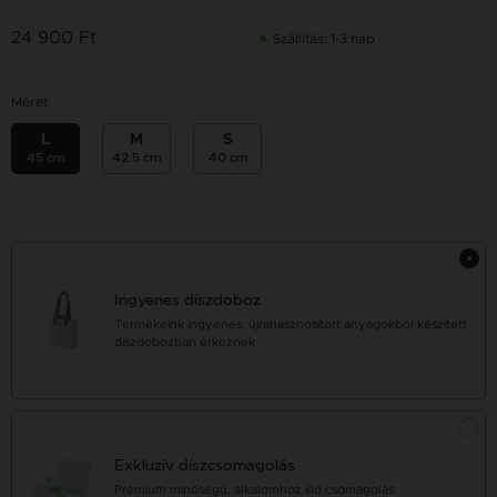
24 900 Ft
Szállítás: 1-3 nap
Méret
L
M
S
45 cm
42.5 cm
40 cm
Ingyenes díszdoboz
Termékeink ingyenes, újrahasznosított anyagokból készített
díszdobozban érkeznek
Exkluzív díszcsomagolás
Prémium minőségű, alkalomhoz illő csomagolás.