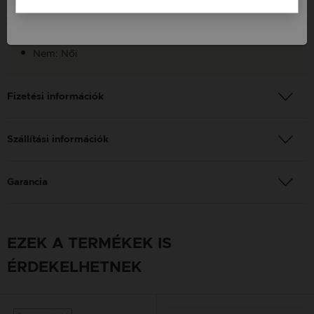
Finomság: 925
Szín: Fekete
Nem: Női
Fizetési információk
Szállítási információk
Garancia
EZEK A TERMÉKEK IS
ÉRDEKELHETNEK