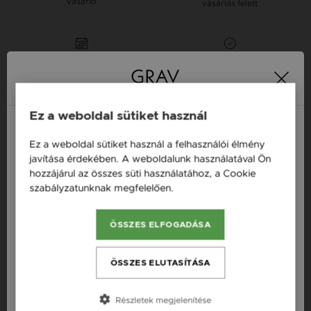
vásárló
vásárlás felett
16 napos pénzvisszafizetési
Minden ékszer raktáron
garancia
Tervezd meg a stílusodhoz illő GRAV karkötőt a
Ez a weboldal sütiket használ
GRAV karkötő tervezővel.
Neves Nyakláncok
Ez a weboldal sütiket használ a felhasználói élmény
Magyarország / HU
javítása érdekében. A weboldalunk használatával Ön
hozzájárul az összes süti használatához, a Cookie
Österreich / AT
szabályzatunknak megfelelően.
Bővebben
Termékleírás
England / EN
ÖSSZES ELFOGADÁSA
Fazon: Fekete Ásvány Ezüst 925 Nyaklánc
România / RO
Készleten: Készleten
Česká republika / CZ
ÖSSZES ELUTASÍTÁSA
Szállítás: Ingyenes
Slovensko / SK
Anyag: Ezüst
Részletek megjelenítése
Slovenija / SI