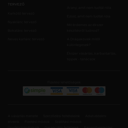
TERVEZŐ
Arany, amit nem tudtál róla
Karkötő tervező
Ezüst, amit nem tudtál róla
Nyaklánc tervező
Mit érdemes az ékszer
Bokalánc tervező
készítésről tudnod?
Neves karlánc tervező
A Drágakövek mitől
különlegesek?
Ékszer vásárlás, karbantartás,
tippek - tanácsok
Fizetési lehetőségek
A vásárlás menete
Szerződési feltételeink
Adatvédelmi
elveink
Fizetési módok
Szállítási módok
Ügyfélszolgálatunk
Garanciális feltételek
Panaszbejelentes