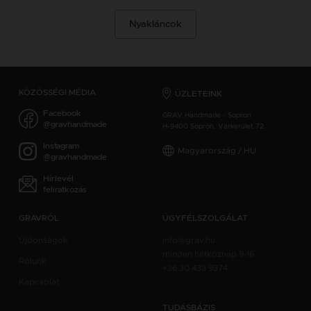
Nyakláncok
KÖZÖSSÉGI MÉDIA
ÜZLETEINK
Facebook
GRAV Handmade - Sopron
@gravhandmade
H-9400 Sopron, Várkerület 72.
Instagram
Magyarország / HU
@gravhandmade
Hírlevél
feliratkozás
GRAVRÓL
ÜGYFÉLSZOLGÁLAT
Újdonságok
info@grav.hu
minden hétköznap 9-16
Rólunk
+36 30 433 9374
Kapcsolat
TUDÁSBÁZIS