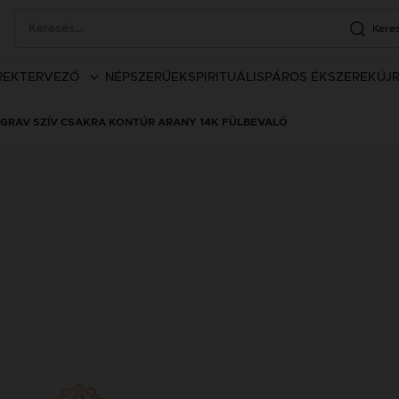
Kere
REK
TERVEZŐ
NÉPSZERŰEK
SPIRITUÁLIS
PÁROS ÉKSZEREK
ÚJ
GRAV SZÍV CSAKRA KONTÚR ARANY 14K FÜLBEVALÓ