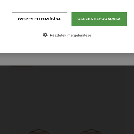
England / EN
Bővebben
România / RO
ÖSSZES ELFOGADÁSA
ÖSSZES ELUTASÍTÁSA
Česká republika / CZ
Slovensko / SK
Részletek megjelenítése
K
Slovenija / SI
Új kollekció