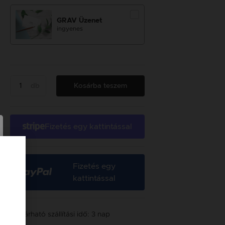
GRAV Üzenet
ingyenes
db
Kosárba teszem
Fizetés egy kattintással
Fizetés egy
kattintással
Várható szállítási idő: 3 nap