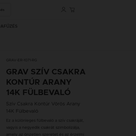
sés
RAFŰZÉS
GRAV-ER-1071-RG
GRAV SZÍV CSAKRA
KONTÚR ARANY
14K FÜLBEVALÓ
Szív Csakra Kontúr Vörös Arany
14K Fülbevaló
Ez a különleges fülbevaló a szív csakráját,
vagyis a negyedik csakrát szimbolizálja,
amely az önzetlen szeretet és az érzelmi