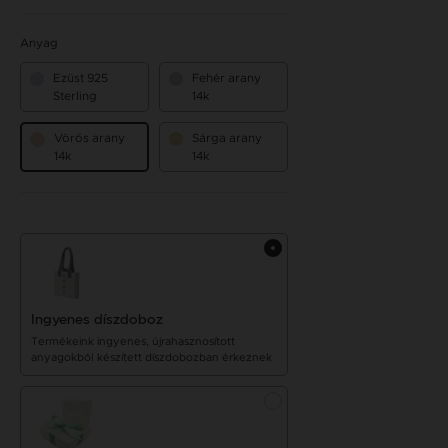
Anyag
Ezüst 925
Fehér arany
Sterling
14k
Vörös arany
Sárga arany
14k
14k
Ingyenes díszdoboz
Termékeink ingyenes, újrahasznosított
anyagokból készített díszdobozban érkeznek