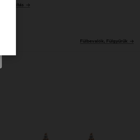
Szállítás
Fülbevalók, Fülgyűrűk