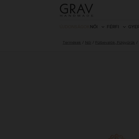
ÚJDONSÁGOK
NŐI
FÉRFI
GYE
Termékek
Női
Fülbevalók, Fülgyűrűk