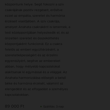
központunk helye. Segít fokozni a szív
csakrájának pozitív rezgéseit, erősítve
ezzel az empátia, szeretet és harmónia
érzéseit viselőjében. A szív csakrája,
amelyet Anahata csakraként is ismernek, a
test középpontjában helyezkedik el, és az
önzetlen szeretet és összeköttetés
központjaként funkcionál. Ez a csakra
felelős az emberi együttérzésért, a
szeretetképességért és az érzelmi
egyensúlyért, segítve az embereket
abban, hogy mélyebb kapcsolatokat
alakítsanak ki egymással és a világgal. Az
Anahata harmonizálása elősegíti a belső
béke és harmónia érzését, valamint az
elengedést és az elfogadást a személyes
kapcsolatokban.
89 000 Ft
Szállítás: 3 nap