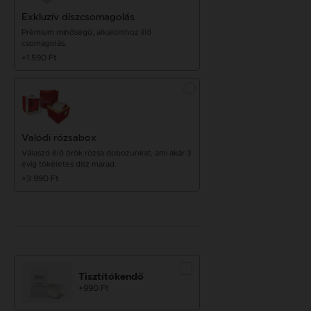
Exkluzív díszcsomagolás
Prémium minőségű, alkalomhoz illő
csomagolás.
+1 590 Ft
Valódi rózsabox
Válaszd élő örök rózsa dobozunkat, ami akár 3
évig tökéletes dísz marad.
+3 990 Ft
Tisztítókendő
+990 Ft