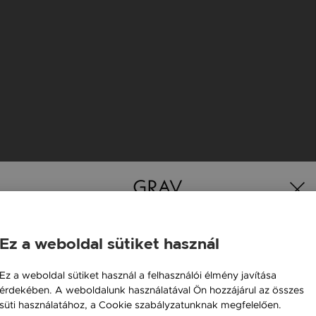
Ez a weboldal sütiket használ
Magyarország / HU
Ez a weboldal sütiket használ a felhasználói élmény javítása
érdekében. A weboldalunk használatával Ön hozzájárul az összes
Österreich / AT
süti használatához, a Cookie szabályzatunknak megfelelően.